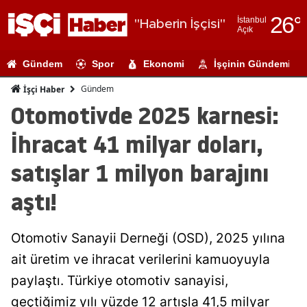
26
°
İstanbul
"Haberin İşçisi"
Açık
Adana
Gündem
Spor
Ekonomi
İşçinin Gündemi
Adıyaman
Gündem
İşçi Haber
Afyonkarahi
Otomotivde 2025 karnesi:
Ağrı
İhracat 41 milyar doları,
Amasya
satışlar 1 milyon barajını
Ankara
aştı!
Antalya
Otomotiv Sanayii Derneği (OSD), 2025 yılına
Artvin
ait üretim ve ihracat verilerini kamuoyuyla
Aydın
paylaştı. Türkiye otomotiv sanayisi,
Balıkesir
geçtiğimiz yılı yüzde 12 artışla 41,5 milyar