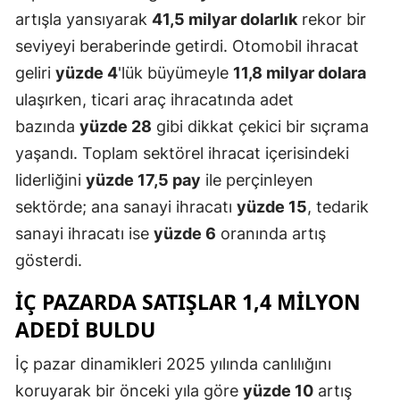
artışla yansıyarak
41,5 milyar dolarlık
rekor bir
Yozgat
seviyeyi beraberinde getirdi. Otomobil ihracat
Zonguldak
geliri
yüzde 4
'lük büyümeyle
11,8 milyar dolara
ulaşırken, ticari araç ihracatında adet
Aksaray
bazında
yüzde 28
gibi dikkat çekici bir sıçrama
Bayburt
yaşandı. Toplam sektörel ihracat içerisindeki
liderliğini
yüzde 17,5 pay
ile perçinleyen
Karaman
sektörde; ana sanayi ihracatı
yüzde 15
, tedarik
Kırıkkale
sanayi ihracatı ise
yüzde 6
oranında artış
Batman
gösterdi.
Şırnak
İÇ PAZARDA SATIŞLAR 1,4 MILYON
ADEDI BULDU
Bartın
Ardahan
İç pazar dinamikleri 2025 yılında canlılığını
koruyarak bir önceki yıla göre
yüzde 10
artış
Iğdır