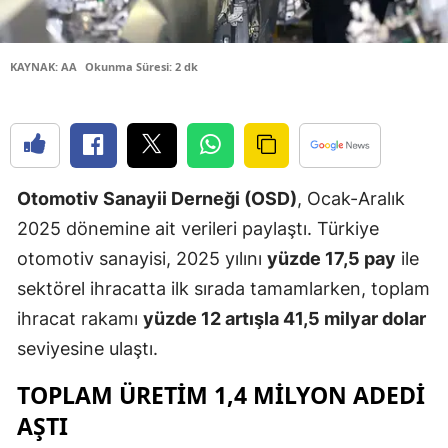
Edirne
Elazığ
KAYNAK: AA
Okunma Süresi: 2 dk
Erzincan
Erzurum
Eskişehir
Otomotiv Sanayii Derneği (OSD)
, Ocak-Aralık
2025 dönemine ait verileri paylaştı. Türkiye
Gaziantep
otomotiv sanayisi, 2025 yılını
yüzde 17,5 pay
ile
Giresun
sektörel ihracatta ilk sırada tamamlarken, toplam
Gümüşhan
ihracat rakamı
yüzde 12 artışla 41,5 milyar dolar
seviyesine ulaştı.
Hakkari
TOPLAM ÜRETIM 1,4 MILYON ADEDI
Hatay
AŞTI
Isparta