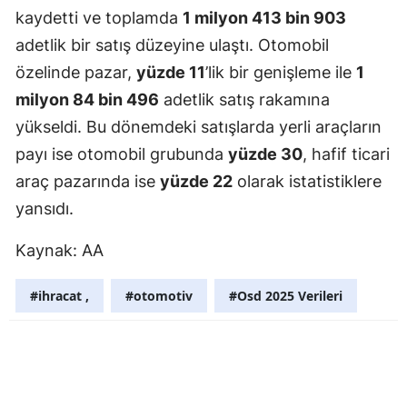
kaydetti ve toplamda
1 milyon 413 bin 903
Yalova
adetlik bir satış düzeyine ulaştı. Otomobil
özelinde pazar,
yüzde 11
’lik bir genişleme ile
1
Karabük
milyon 84 bin 496
adetlik satış rakamına
Kilis
yükseldi. Bu dönemdeki satışlarda yerli araçların
Osmaniye
payı ise otomobil grubunda
yüzde 30
, hafif ticari
araç pazarında ise
yüzde 22
olarak istatistiklere
Düzce
yansıdı.
Kaynak: AA
#ihracat ,
#otomotiv
#Osd 2025 Verileri