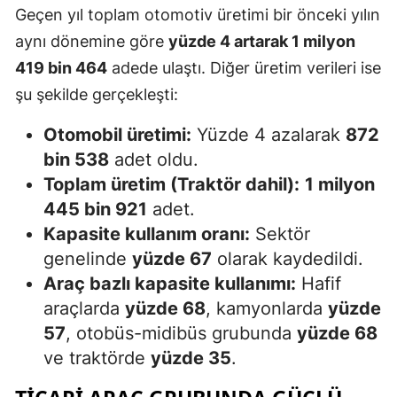
Geçen yıl toplam otomotiv üretimi bir önceki yılın
Mersin
aynı dönemine göre
yüzde 4 artarak 1 milyon
İstanbul
419 bin 464
adede ulaştı. Diğer üretim verileri ise
şu şekilde gerçekleşti:
İzmir
Otomobil üretimi:
Yüzde 4 azalarak
872
Kars
bin 538
adet oldu.
Kastamonu
Toplam üretim (Traktör dahil):
1 milyon
Kayseri
445 bin 921
adet.
Kapasite kullanım oranı:
Sektör
Kırklareli
genelinde
yüzde 67
olarak kaydedildi.
Kırşehir
Araç bazlı kapasite kullanımı:
Hafif
araçlarda
yüzde 68
, kamyonlarda
yüzde
Kocaeli
57
, otobüs-midibüs grubunda
yüzde 68
Konya
ve traktörde
yüzde 35
.
Kütahya