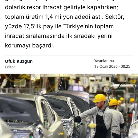
dolarlık rekor ihracat geliriyle kapatırken;
Bilecik
toplam üretim 1,4 milyon adedi aştı. Sektör,
Bingöl
yüzde 17,5’lik pay ile Türkiye’nin toplam
Bitlis
ihracat sıralamasında ilk sıradaki yerini
Bolu
korumayı başardı.
Burdur
Ufuk Kuzgun
Yayınlanma
19 Ocak 2026 - 08:25
Editör
Bursa
Çanakkale
Çankırı
Çorum
Denizli
Diyarbakır