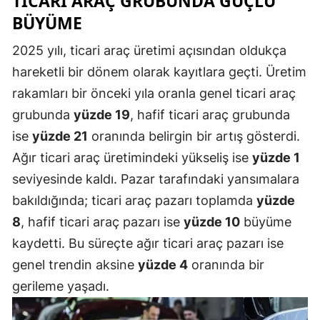
TICARI ARAÇ GRUBUNDA GÜÇLÜ
BÜYÜME
Malatya
2025 yılı, ticari araç üretimi açısından oldukça
Manisa
hareketli bir dönem olarak kayıtlara geçti. Üretim
Kahramanm
rakamları bir önceki yıla oranla genel ticari araç
Mardin
grubunda
yüzde 19
, hafif ticari araç grubunda
ise
yüzde 21
oranında belirgin bir artış gösterdi.
Muğla
Ağır ticari araç üretimindeki yükseliş ise
yüzde 1
Muş
seviyesinde kaldı. Pazar tarafındaki yansımalara
Nevşehir
bakıldığında; ticari araç pazarı toplamda
yüzde
8
, hafif ticari araç pazarı ise
yüzde 10
büyüme
Niğde
kaydetti. Bu süreçte ağır ticari araç pazarı ise
Ordu
genel trendin aksine
yüzde 4
oranında bir
gerileme yaşadı.
Rize
Sakarya