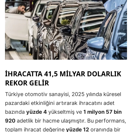
Samsun
Siirt
Sinop
Sivas
Tekirdağ
Tokat
İHRACATTA 41,5 MILYAR DOLARLIK
REKOR GELIR
Trabzon
Türkiye otomotiv sanayisi, 2025 yılında küresel
Tunceli
pazardaki etkinliğini artırarak ihracatını adet
Şanlıurfa
bazında
yüzde 4
yükseltmiş ve
1 milyon 57 bin
Uşak
920
adetlik bir hacme ulaşmıştır. Bu performans,
toplam ihracat değerine
yüzde 12
oranında bir
Van