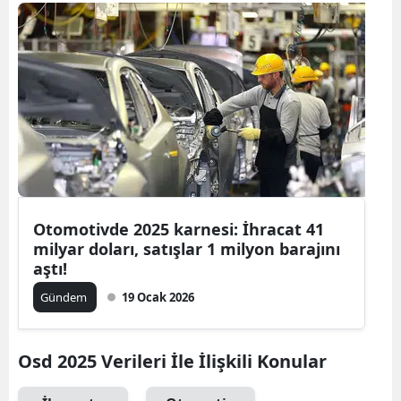
Bilecik
Bingöl
Bitlis
Bolu
Burdur
Bursa
Otomotivde 2025 karnesi: İhracat 41
Çanakkale
milyar doları, satışlar 1 milyon barajını
aştı!
Çankırı
Gündem
19 Ocak 2026
Çorum
Denizli
Osd 2025 Verileri İle İlişkili Konular
Diyarbakır