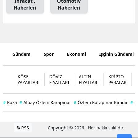
İhracat ,
Otomotiv
Haberleri
Haberleri
Edirne
Elazığ
Erzincan
Erzurum
Gündem
Spor
Ekonomi
İşçinin Gündemi
Eskişehir
Gaziantep
KÖŞE
DÖVİZ
ALTIN
KRİPTO
YAZARLARI
FİYATLARI
FİYATLARI
PARALAR
Giresun
Gümüşhan
#
Kaza
#
Albay Özlem Karapınar
#
Özlem Karapınar Kimdir
#
#
Hakkari
Hatay
RSS
Copyright © 2026 . Her hakkı saklıdır.
Isparta