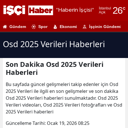
26
°
İstanbul
"Haberin İşçisi"
Açık
Adana
Gündem
Spor
Ekonomi
İşçinin Gündemi
Adıyaman
Afyonkarahi
Osd 2025 Verileri Haberleri
Ağrı
Son Dakika Osd 2025 Verileri
Amasya
Haberleri
Ankara
Bu sayfada güncel gelişmeleri takip edenler için Osd
Antalya
2025 Verileri ile ilgili en son gelişmeler ve son dakika
Osd 2025 Verileri haberleri sunulmaktadır. Osd 2025
Artvin
Verileri videoları, Osd 2025 Verileri fotoğrafları ve Osd
Aydın
2025 Verileri haberleri
Balıkesir
Güncelleme Tarihi:
Ocak 19, 2026 08:25