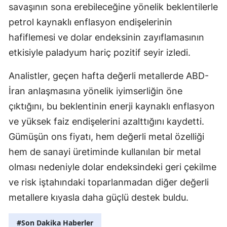
savaşının sona erebileceğine yönelik beklentilerle
Samsun
petrol kaynaklı enflasyon endişelerinin
hafiflemesi ve dolar endeksinin zayıflamasının
Siirt
etkisiyle paladyum hariç pozitif seyir izledi.
Sinop
Analistler, geçen hafta değerli metallerde ABD-
Sivas
İran anlaşmasına yönelik iyimserliğin öne
Tekirdağ
çıktığını, bu beklentinin enerji kaynaklı enflasyon
ve yüksek faiz endişelerini azalttığını kaydetti.
Tokat
Gümüşün ons fiyatı, hem değerli metal özelliği
Trabzon
hem de sanayi üretiminde kullanılan bir metal
Tunceli
olması nedeniyle dolar endeksindeki geri çekilme
ve risk iştahındaki toparlanmadan diğer değerli
Şanlıurfa
metallere kıyasla daha güçlü destek buldu.
Uşak
#Son Dakika Haberler
Van