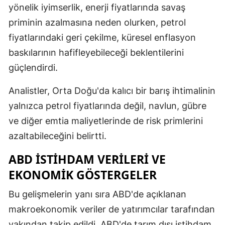
yönelik iyimserlik, enerji fiyatlarında savaş
Mersin
priminin azalmasına neden olurken, petrol
İstanbul
fiyatlarındaki geri çekilme, küresel enflasyon
baskılarının hafifleyebileceği beklentilerini
İzmir
güçlendirdi.
Kars
Analistler, Orta Doğu'da kalıcı bir barış ihtimalinin
Kastamonu
yalnızca petrol fiyatlarında değil, navlun, gübre
Kayseri
ve diğer emtia maliyetlerinde de risk primlerini
azaltabileceğini belirtti.
Kırklareli
ABD İSTIHDAM VERILERI VE
Kırşehir
EKONOMIK GÖSTERGELER
Kocaeli
Bu gelişmelerin yanı sıra ABD'de açıklanan
Konya
makroekonomik veriler de yatırımcılar tarafından
Kütahya
yakından takip edildi. ABD'de tarım dışı istihdam