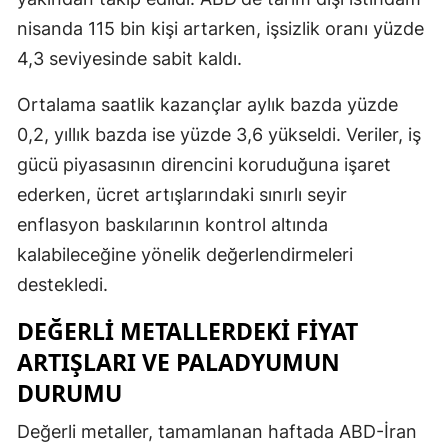
nisanda 115 bin kişi artarken, işsizlik oranı yüzde
Malatya
4,3 seviyesinde sabit kaldı.
Manisa
Ortalama saatlik kazançlar aylık bazda yüzde
Kahramanm
0,2, yıllık bazda ise yüzde 3,6 yükseldi. Veriler, iş
Mardin
gücü piyasasının direncini koruduğuna işaret
ederken, ücret artışlarındaki sınırlı seyir
Muğla
enflasyon baskılarının kontrol altında
Muş
kalabileceğine yönelik değerlendirmeleri
Nevşehir
destekledi.
Niğde
DEĞERLI METALLERDEKI FIYAT
ARTIŞLARI VE PALADYUMUN
Ordu
DURUMU
Rize
Değerli metaller, tamamlanan haftada ABD-İran
Sakarya