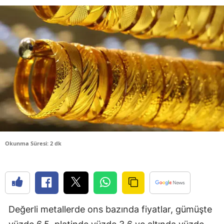
Bilecik
Bingöl
Bitlis
Bolu
Burdur
Bursa
Çanakkale
Okunma Süresi: 2 dk
Çankırı
Çorum
Denizli
Değerli metallerde ons bazında fiyatlar, gümüşte
Diyarbakır