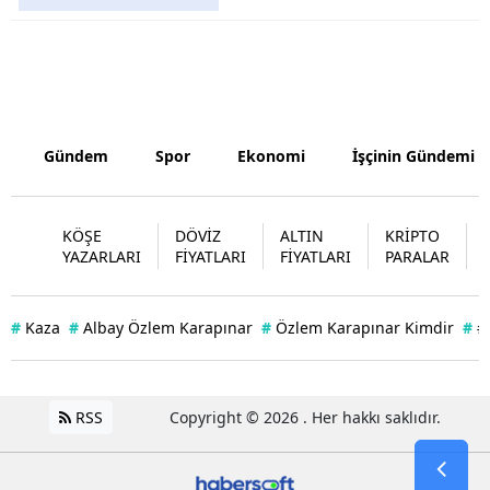
Yozgat
Zonguldak
Aksaray
Gündem
Spor
Ekonomi
İşçinin Gündemi
Bayburt
Karaman
KÖŞE
DÖVİZ
ALTIN
KRİPTO
YAZARLARI
FİYATLARI
FİYATLARI
PARALAR
Kırıkkale
Batman
#
Kaza
#
Albay Özlem Karapınar
#
Özlem Karapınar Kimdir
#
#
Şırnak
Bartın
RSS
Copyright © 2026 . Her hakkı saklıdır.
Ardahan
Iğdır