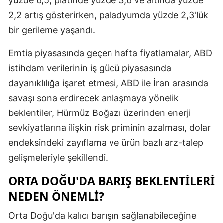
yüzde 6,5, platinde yüzde 3,6 ve altında yüzde
Edirne
2,2 artış gösterirken, paladyumda yüzde 2,3'lük
bir gerileme yaşandı.
Elazığ
Emtia piyasasında geçen hafta fiyatlamalar, ABD
Erzincan
istihdam verilerinin iş gücü piyasasında
Erzurum
dayanıklılığa işaret etmesi, ABD ile İran arasında
Eskişehir
savaşı sona erdirecek anlaşmaya yönelik
beklentiler, Hürmüz Boğazı üzerinden enerji
Gaziantep
sevkiyatlarına ilişkin risk priminin azalması, dolar
Giresun
endeksindeki zayıflama ve ürün bazlı arz-talep
Gümüşhan
gelişmeleriyle şekillendi.
Hakkari
ORTA DOĞU'DA BARIŞ BEKLENTILERI
NEDEN ÖNEMLI?
Hatay
Orta Doğu'da kalıcı barışın sağlanabileceğine
Isparta