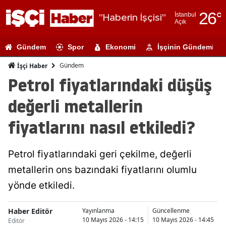
26
°
İstanbul
"Haberin İşçisi"
Açık
Adana
Gündem
Spor
Ekonomi
İşçinin Gündemi
Adıyaman
Gündem
İşçi Haber
Afyonkarahi
Petrol fiyatlarındaki düşüş
Ağrı
değerli metallerin
Amasya
fiyatlarını nasıl etkiledi?
Ankara
Petrol fiyatlarındaki geri çekilme, değerli
Antalya
metallerin ons bazındaki fiyatlarını olumlu
Artvin
yönde etkiledi.
Aydın
Haber Editör
Yayınlanma
Güncellenme
Balıkesir
10 Mayıs 2026 - 14:15
10 Mayıs 2026 - 14:45
Editör