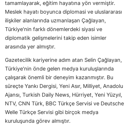
tamamlayarak, eğitim hayatına yön vermiştir.
Mersin
Meslek hayatı boyunca diplomasi ve uluslararası
İstanbul
ilişkiler alanlarında uzmanlaşan Çağlayan,
Türkiye'nin farklı dönemlerdeki siyasi ve
İzmir
diplomatik gelişmelerini takip eden isimler
Kars
arasında yer almıştır.
Kastamonu
Gazetecilik kariyerine adım atan Selin Çağlayan,
Kayseri
Türkiye'nin önde gelen medya kuruluşlarında
çalışarak önemli bir deneyim kazanmıştır. Bu
Kırklareli
süreçte Yankı Dergisi, Yeni Asır, Milliyet, Anadolu
Kırşehir
Ajansı, Turkish Daily News, Hürriyet, Yeni Yüzyıl,
NTV, CNN Türk, BBC Türkçe Servisi ve Deutsche
Kocaeli
Welle Türkçe Servisi gibi birçok medya
Konya
kuruluşunda görev almıştır.
Kütahya