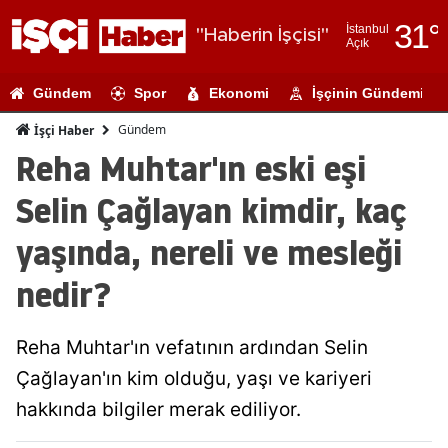
31
°
İstanbul
"Haberin İşçisi"
Açık
Adana
Gündem
Spor
Ekonomi
İşçinin Gündemi
Adıyaman
Gündem
İşçi Haber
Afyonkarahi
Reha Muhtar'ın eski eşi
Ağrı
Selin Çağlayan kimdir, kaç
Amasya
yaşında, nereli ve mesleği
Ankara
nedir?
Antalya
Reha Muhtar'ın vefatının ardından Selin
Artvin
Çağlayan'ın kim olduğu, yaşı ve kariyeri
Aydın
hakkında bilgiler merak ediliyor.
Balıkesir