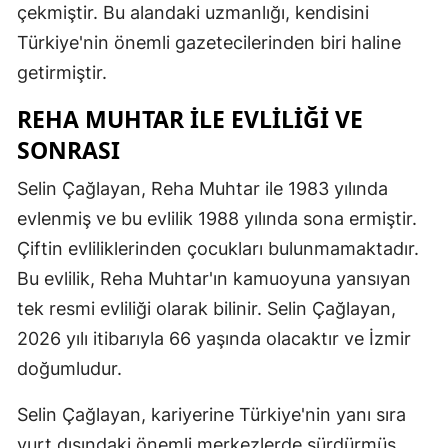
çekmiştir. Bu alandaki uzmanlığı, kendisini
Samsun
Türkiye'nin önemli gazetecilerinden biri haline
getirmiştir.
Siirt
REHA MUHTAR ILE EVLILIĞI VE
Sinop
SONRASI
Sivas
Selin Çağlayan, Reha Muhtar ile 1983 yılında
Tekirdağ
evlenmiş ve bu evlilik 1988 yılında sona ermiştir.
Tokat
Çiftin evliliklerinden çocukları bulunmamaktadır.
Bu evlilik, Reha Muhtar'ın kamuoyuna yansıyan
Trabzon
tek resmi evliliği olarak bilinir. Selin Çağlayan,
Tunceli
2026 yılı itibarıyla 66 yaşında olacaktır ve İzmir
Şanlıurfa
doğumludur.
Uşak
Selin Çağlayan, kariyerine Türkiye'nin yanı sıra
yurt dışındaki önemli merkezlerde sürdürmüş,
Van