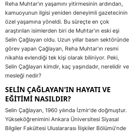
Reha Muhtar'ın yaşamını yitirmesinin ardından,
Edirne
kamuoyunun ilgisi yeniden deneyimli gazetecinin
Elazığ
özel yaşamına yöneldi. Bu süreçte en çok
araştırılan isimlerden biri de Muhtar'ın eski eşi
Erzincan
Selin Çağlayan oldu. Uzun yıllar basın sektöründe
Erzurum
görev yapan Çağlayan, Reha Muhtar'ın resmi
Eskişehir
nikahla evlendiği tek kişi olarak biliniyor. Peki,
Selin Çağlayan kimdir, kaç yaşındadır, nerelidir ve
Gaziantep
mesleği nedir?
Giresun
SELIN ÇAĞLAYAN'IN HAYATI VE
Gümüşhan
EĞITIMI NASILDIR?
Hakkari
Selin Çağlayan, 1960 yılında İzmir'de doğmuştur.
Hatay
Yükseköğrenimini Ankara Üniversitesi Siyasal
Bilgiler Fakültesi Uluslararası İlişkiler Bölümü'nde
Isparta