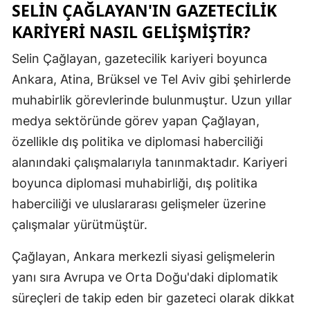
SELIN ÇAĞLAYAN'IN GAZETECILIK
Malatya
KARIYERI NASIL GELIŞMIŞTIR?
Manisa
Selin Çağlayan, gazetecilik kariyeri boyunca
Kahramanm
Ankara, Atina, Brüksel ve Tel Aviv gibi şehirlerde
muhabirlik görevlerinde bulunmuştur. Uzun yıllar
Mardin
medya sektöründe görev yapan Çağlayan,
Muğla
özellikle dış politika ve diplomasi haberciliği
alanındaki çalışmalarıyla tanınmaktadır. Kariyeri
Muş
boyunca diplomasi muhabirliği, dış politika
Nevşehir
haberciliği ve uluslararası gelişmeler üzerine
Niğde
çalışmalar yürütmüştür.
Ordu
Çağlayan, Ankara merkezli siyasi gelişmelerin
yanı sıra Avrupa ve Orta Doğu'daki diplomatik
Rize
süreçleri de takip eden bir gazeteci olarak dikkat
Sakarya