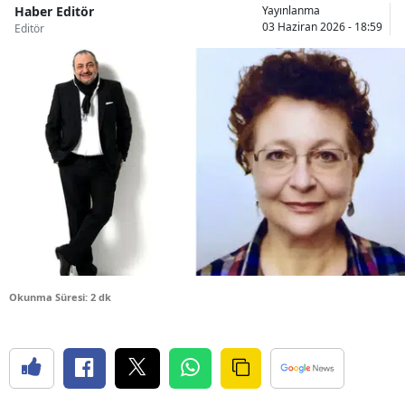
Haber Editör
Yayınlanma
Bilecik
03 Haziran 2026 - 18:59
Editör
Bingöl
Bitlis
Bolu
Burdur
Bursa
Çanakkale
Çankırı
Okunma Süresi: 2 dk
Çorum
Denizli
Diyarbakır