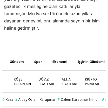
gazetecilik mesleğine olan katkılarıyla
Yozgat
tanınmıştır. Medya sektöründeki uzun yıllara
Zonguldak
dayanan deneyimi, onu alanında saygın bir isim
haline getirmiştir.
Aksaray
Bayburt
Karaman
Kırıkkale
Gündem
Spor
Ekonomi
İşçinin Gündemi
Batman
Şırnak
KÖŞE
DÖVİZ
ALTIN
KRİPTO
YAZARLARI
FİYATLARI
FİYATLARI
PARALAR
Bartın
Ardahan
#
Kaza
#
Albay Özlem Karapınar
#
Özlem Karapınar Kimdir
#
#
Iğdır