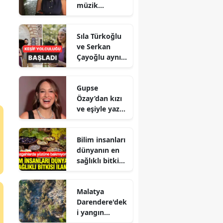
müzik
hakkında
neler söyledi?
Sıla Türkoğlu
ve Serkan
Çayoğlu aynı
projede!
Gupse
Özay’dan kızı
ve eşiyle yaz
paylaşımı!
Bilim insanları
dünyanın en
sağlıklı bitkisi
ilan etti :
Tezgahlarda
Malatya
yüzüne
Darendere'dek
bakmıyoruz
i yangın
kontrol altına