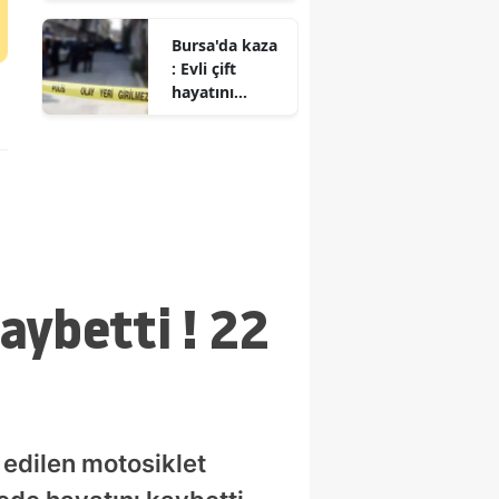
alındı
Bursa'da kaza
: Evli çift
hayatını
kaybetti
aybetti ! 22
 edilen motosiklet