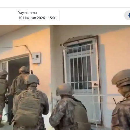
Bilecik
Yayınlanma
Bingöl
10 Haziran 2026 - 15:01
Bitlis
Bolu
Burdur
Bursa
Çanakkale
Çankırı
Çorum
Denizli
Diyarbakır