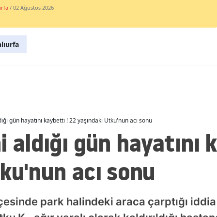
urfa
/ 02 Ağustos 2026
Malatya
Manisa
lıurfa
Kahramanmaraş
Mardin
Muğla
Muş
dığı gün hayatını kaybetti ! 22 yaşındaki Utku'nun acı sonu
i aldığı gün hayatını k
Nevşehir
Niğde
ku'nun acı sonu
Ordu
Rize
çesinde park halindeki araca çarptığı iddia
Sakarya