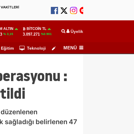
VAKİTLERİ
M ALTIN
BITCOIN TL
Üyelik
03
3.097.271
% 3,15
%0.901
MENÜ
Eğitim
Teknoloji
Köşe Yazarları
perasyonu :
tildi
ı düzenlenen
k sağladığı belirlenen 47