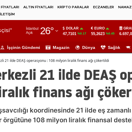
 FİYATLARI
ALTIN FİYATLARI
KRİPTO PARALAR
ECZANELER
NAMAZ 
İLETİŞİM
Adana
26
°
DOLAR
EURO
GRA
İstanbul
Adıyaman
çisi"
Açık
47,7101
55,2623
6.697,
%0.17
%0.45
Afyonkarahisar
İşçinin Gündemi
Magazin
Dünya
Sağlık
Ağrı
li 21 ilde DEAŞ operasyonu : 108 milyon liralık finans ağı çökertildi
Amasya
rkezli 21 ilde DEAŞ o
Ankara
ralık finans ağı çöker
Antalya
Artvin
savcılığı koordinesinde 21 ilde eş zamanl
Aydın
örgütüne 108 milyon liralık finansal deste
Balıkesir