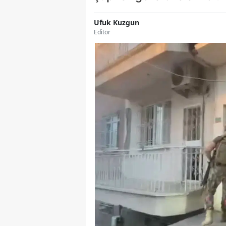
Ufuk Kuzgun
Editör