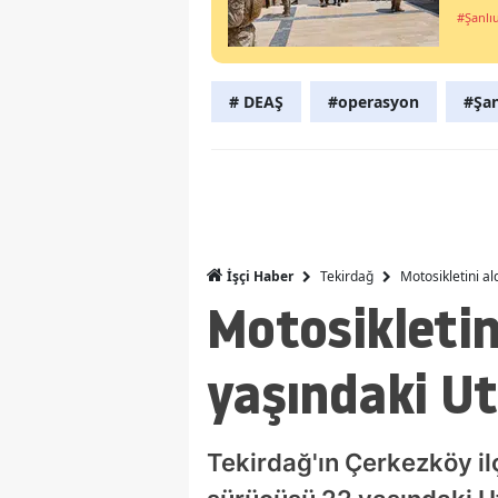
#Şanlı
# DEAŞ
#operasyon
#Şan
Tekirdağ
Motosikletini al
İşçi Haber
Motosikletin
yaşındaki Ut
Tekirdağ'ın Çerkezköy il