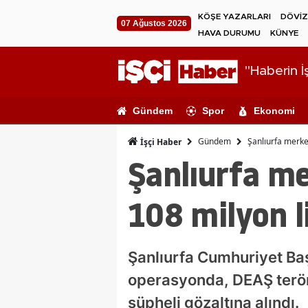
KÖŞE YAZARLARI
DÖVİZ
07 Ağustos 2026
HAVA DURUMU
KÜNYE
"Haberin İş
Gündem
Spor
Ekonomi
Gündem
Şanlıurfa merkez
İşçi Haber
Şanlıurfa me
108 milyon li
Şanlıurfa Cumhuriyet Baş
operasyonda, DEAŞ terör 
şüpheli gözaltına alındı.