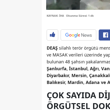
KAYNAK: İHA
Okunma Süresi: 1 dk
DEAŞ
silahlı terör örgütü men
ve MASAK verileri üzerinde ya
bulunan 48 şahsın yakalanması
Şanlıurfa, İstanbul, Ağrı, Van
Diyarbakır, Mersin, Çanakkal
Balıkesir, Mardin, Adana ve 
ÇOK SAYIDA DI
ÖRGÜTSEL DOK