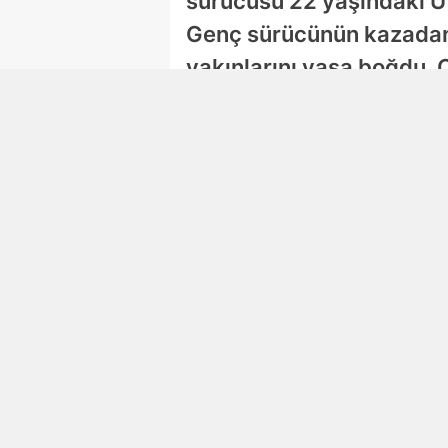
sürücüsü 22 yaşındaki Utk
Genç sürücünün kazadan a
yakınlarını yasa boğdu. Ol
Selen Albayrak Demirtürk
Editör