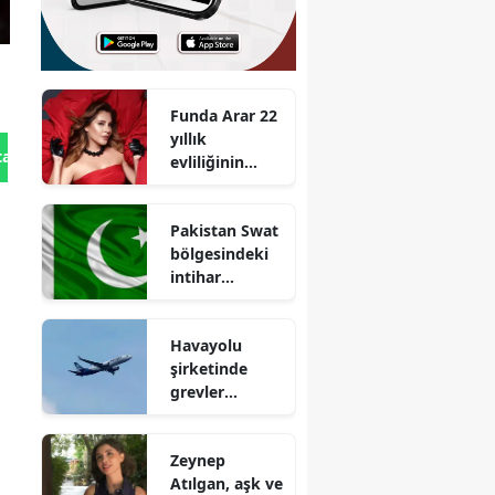
Funda Arar 22
yıllık
tan Gönder
evliliğinin
sırrını açıkladı
: İdare etmeyi
Pakistan Swat
de bilmeniz
bölgesindeki
lazım
intihar
saldırısında
ölü sayısı
Havayolu
yükseldi
şirketinde
grevler
başladı,
uçuşlar
Zeynep
durduruldu
Atılgan, aşk ve