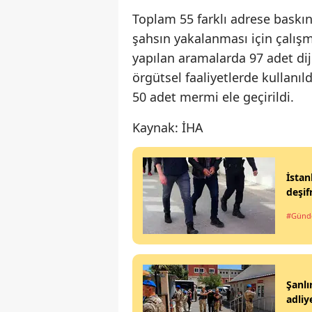
Toplam 55 farklı adrese baskın
şahsın yakalanması için çalışm
yapılan aramalarda 97 adet diji
örgütsel faaliyetlerde kullanıl
50 adet mermi ele geçirildi.
Kaynak: İHA
İstan
deşif
#Gün
Şanlı
adliy