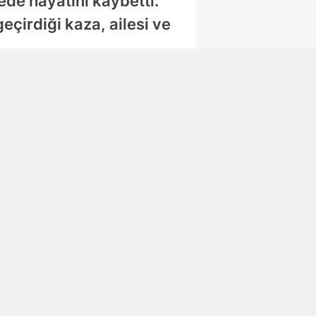
ede hayatını kaybetti.
çirdiği kaza, ailesi ve
Abone Ol