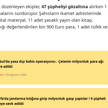
 düzenleyen ekipler,
47 şüpheliyi gözaltına
alırken 1
Mersin
alarını sürdürüyor. Şahısların ikamet adreslerinde
İstanbul
tal materyal, 11 adet yasaklı yayın olan kitap,
dığı değerlendirilen bin 900 Euro para, 1 adet tüfek ve
İzmir
Kars
Kastamonu
Kayseri
bul'da yasa dışı bahis operasyonu : Çetenin milyonluk para ağı
Kırklareli
re edildi
dem
/ 02 Ağustos 2026
Kırşehir
Kocaeli
Konya
rfa'da jandarma kılığına girip milyonluk gasp yaptılar ! 9 şüpheli
eye sevk edildi
Kütahya