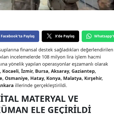
Edirne
Elazığ
Erzincan
Facebook'ta Paylaş
X'de Paylaş
Whatsapp'
Erzurum
Eskişehir
suplarına finansal destek sağladıkları değerlendirilen
pılan incelemelerde 108 milyon lira işlem hacmi
Gaziantep
na yönelik yapılan operasyonlar eşzamanlı olarak
Giresun
, Kocaeli, İzmir, Bursa, Aksaray, Gaziantep,
e, Osmaniye, Hatay, Konya, Malatya, Kırşehir,
Gümüşhane
Ankara
illerinde gerçekleştirildi.
Hakkari
JITAL MATERYAL VE
Hatay
ÜMAN ELE GEÇIRILDI
Isparta