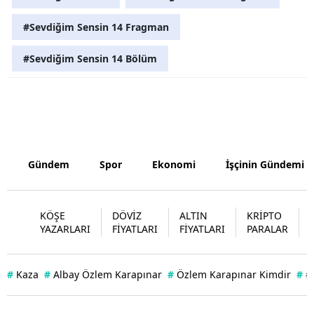
Yozgat
#Sevdiğim Sensin 14 Fragman
Zonguldak
#Sevdiğim Sensin 14 Bölüm
Aksaray
Bayburt
Karaman
Gündem
Spor
Ekonomi
İşçinin Gündemi
Kırıkkale
Batman
KÖŞE
DÖVİZ
ALTIN
KRİPTO
Şırnak
YAZARLARI
FİYATLARI
FİYATLARI
PARALAR
Bartın
#
Kaza
#
Albay Özlem Karapınar
#
Özlem Karapınar Kimdir
#
#
Ardahan
Iğdır