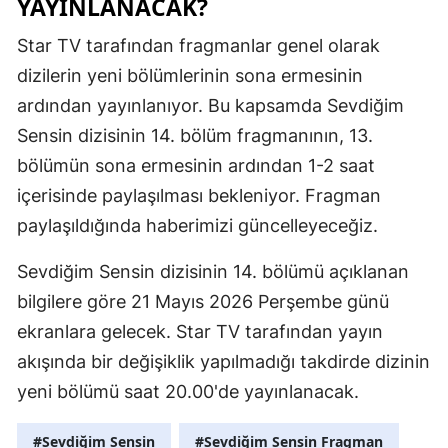
YAYINLANACAK?
Samsun
Star TV tarafından fragmanlar genel olarak
dizilerin yeni bölümlerinin sona ermesinin
Siirt
ardından yayınlanıyor. Bu kapsamda Sevdiğim
Sinop
Sensin dizisinin 14. bölüm fragmanının, 13.
Sivas
bölümün sona ermesinin ardından 1-2 saat
içerisinde paylaşılması bekleniyor. Fragman
Tekirdağ
paylaşıldığında haberimizi güncelleyeceğiz.
Tokat
Sevdiğim Sensin dizisinin 14. bölümü açıklanan
Trabzon
bilgilere göre 21 Mayıs 2026 Perşembe günü
Tunceli
ekranlara gelecek. Star TV tarafından yayın
akışında bir değişiklik yapılmadığı takdirde dizinin
Şanlıurfa
yeni bölümü saat 20.00'de yayınlanacak.
Uşak
#Sevdiğim Sensin
#Sevdiğim Sensin Fragman
Van