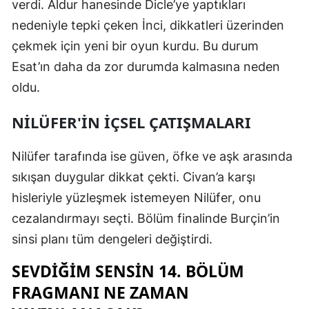
verdi. Aldur hanesinde Dicle’ye yaptıkları
Malatya
nedeniyle tepki çeken İnci, dikkatleri üzerinden
çekmek için yeni bir oyun kurdu. Bu durum
Manisa
Esat’ın daha da zor durumda kalmasına neden
Kahramanm
oldu.
Mardin
NILÜFER'IN IÇSEL ÇATIŞMALARI
Muğla
Nilüfer tarafında ise güven, öfke ve aşk arasında
Muş
sıkışan duygular dikkat çekti. Civan’a karşı
Nevşehir
hisleriyle yüzleşmek istemeyen Nilüfer, onu
cezalandırmayı seçti. Bölüm finalinde Burçin’in
Niğde
sinsi planı tüm dengeleri değiştirdi.
Ordu
SEVDIĞIM SENSIN 14. BÖLÜM
Rize
FRAGMANI NE ZAMAN
Sakarya