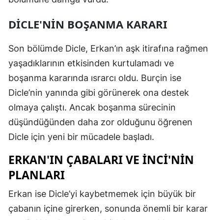
Mersin
DICLE'NIN BOŞANMA KARARI
İstanbul
Son bölümde Dicle, Erkan’ın aşk itirafına rağmen
İzmir
yaşadıklarının etkisinden kurtulamadı ve
Kars
boşanma kararında ısrarcı oldu. Burçin ise
Dicle’nin yanında gibi görünerek ona destek
Kastamonu
olmaya çalıştı. Ancak boşanma sürecinin
Kayseri
düşündüğünden daha zor olduğunu öğrenen
Kırklareli
Dicle için yeni bir mücadele başladı.
Kırşehir
ERKAN'IN ÇABALARI VE İNCI'NIN
PLANLARI
Kocaeli
Erkan ise Dicle’yi kaybetmemek için büyük bir
Konya
çabanın içine girerken, sonunda önemli bir karar
Kütahya