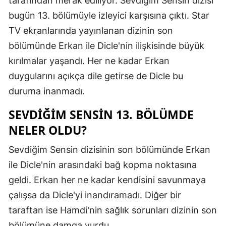
tarafından merak ediliyor. Sevdiğim Sensin dizisi
Edirne
bugün 13. bölümüyle izleyici karşısına çıktı. Star
TV ekranlarında yayınlanan dizinin son
Elazığ
bölümünde Erkan ile Dicle'nin ilişkisinde büyük
Erzincan
kırılmalar yaşandı. Her ne kadar Erkan
Erzurum
duygularını açıkça dile getirse de Dicle bu
duruma inanmadı.
Eskişehir
SEVDIĞIM SENSIN 13. BÖLÜMDE
Gaziantep
NELER OLDU?
Giresun
Sevdiğim Sensin dizisinin son bölümünde Erkan
Gümüşhan
ile Dicle'nin arasındaki bağ kopma noktasına
Hakkari
geldi. Erkan her ne kadar kendisini savunmaya
çalışsa da Dicle'yi inandıramadı. Diğer bir
Hatay
taraftan ise Hamdi'nin sağlık sorunları dizinin son
Isparta
bölümüne damga vurdu.