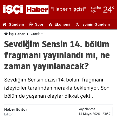
24
°
İstanbul
"Haberin İşçisi"
Açık
Adana
Gündem
Spor
Ekonomi
İşçinin Gündemi
Adıyaman
Gündem
İşçi Haber
Afyonkarahi
Sevdiğim Sensin 14. bölüm
Ağrı
fragmanı yayınlandı mı, ne
Amasya
zaman yayınlanacak?
Ankara
Sevdiğim Sensin dizisi 14. bölüm fragmanı
Antalya
izleyiciler tarafından merakla bekleniyor. Son
Artvin
bölümde yaşanan olaylar dikkat çekti.
Aydın
Haber Editör
Yayınlanma
Balıkesir
14 Mayıs 2026 - 23:57
Editör