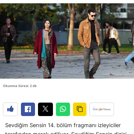
Bilecik
Bingöl
Bitlis
Bolu
Burdur
Bursa
Çanakkale
Okunma Süresi: 2 dk
Çankırı
Çorum
Denizli
Sevdiğim Sensin 14. bölüm fragmanı izleyiciler
Diyarbakır