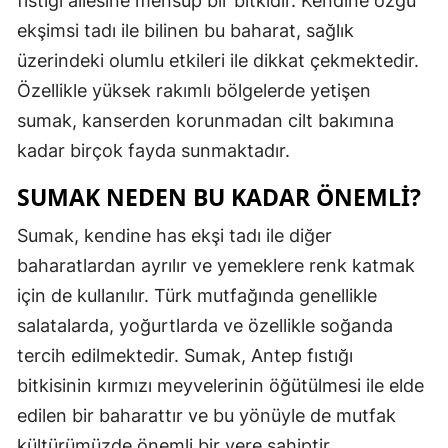
fıstığı ailesine mensup bir bitkidir. Kendine özgü
Edirne
ekşimsi tadı ile bilinen bu baharat, sağlık
üzerindeki olumlu etkileri ile dikkat çekmektedir.
Elazığ
Özellikle yüksek rakımlı bölgelerde yetişen
Erzincan
sumak, kanserden korunmadan cilt bakımına
Erzurum
kadar birçok fayda sunmaktadır.
Eskişehir
SUMAK NEDEN BU KADAR ÖNEMLI?
Gaziantep
Sumak, kendine has ekşi tadı ile diğer
baharatlardan ayrılır ve yemeklere renk katmak
Giresun
için de kullanılır. Türk mutfağında genellikle
Gümüşhan
salatalarda, yoğurtlarda ve özellikle soğanda
Hakkari
tercih edilmektedir. Sumak, Antep fıstığı
bitkisinin kırmızı meyvelerinin öğütülmesi ile elde
Hatay
edilen bir baharattır ve bu yönüyle de mutfak
Isparta
kültürümüzde önemli bir yere sahiptir.