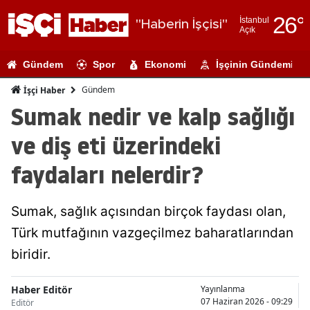
26
°
İstanbul
"Haberin İşçisi"
Açık
Adana
Gündem
Spor
Ekonomi
İşçinin Gündemi
Adıyaman
Gündem
İşçi Haber
Afyonkarahi
Sumak nedir ve kalp sağlığı
Ağrı
ve diş eti üzerindeki
Amasya
faydaları nelerdir?
Ankara
Sumak, sağlık açısından birçok faydası olan,
Antalya
Türk mutfağının vazgeçilmez baharatlarından
Artvin
biridir.
Aydın
Haber Editör
Yayınlanma
Balıkesir
07 Haziran 2026 - 09:29
Editör