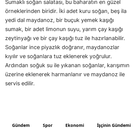
Sumaklı soğan salatası, bu baharatın en güzel
örneklerinden biridir. İki adet kuru soğan, beş ila
Yozgat
yedi dal maydanoz, bir buçuk yemek kaşığı
Zonguldak
sumak, bir adet limonun suyu, yarım çay kaşığı
Aksaray
zeytinyağı ve bir çay kaşığı tuz ile hazırlanabilir.
Soğanlar ince piyazlık doğranır, maydanozlar
Bayburt
kıyılır ve soğanlara tuz eklenerek yoğrulur.
Karaman
Ardından soğuk su ile yıkanan soğanlar, karışımın
Kırıkkale
üzerine eklenerek harmanlanır ve maydanoz ile
servis edilir.
Batman
Şırnak
Bartın
Ardahan
Gündem
Spor
Ekonomi
İşçinin Gündemi
Iğdır