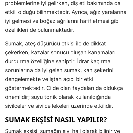
problemlerine iyi gelirken, diş eti bakımında da
Malatya
etkili olduğu bilinmektedir. Ayrıca, ağız yaralarına
iyi gelmesi ve boğaz ağrılarını hafifletmesi gibi
Manisa
özellikleri de bulunmaktadır.
Kahramanm
Sumak, ateş düşürücü etkisi ile de dikkat
Mardin
çekerken, kazalar sonucu oluşan kanamaları
Muğla
durdurma özelliğine sahiptir. İdrar kaçırma
sorunlarına da iyi gelen sumak, kan şekerini
Muş
dengelemekte ve iştah açıcı bir etki
Nevşehir
göstermektedir. Cilde olan faydaları da oldukça
Niğde
önemlidir; suyu tonik olarak kullanıldığında
sivilceler ve sivilce lekeleri üzerinde etkilidir.
Ordu
SUMAK EKŞISI NASIL YAPILIR?
Rize
Sumak ekşisi, sumağın sıvı hali olarak bilinir ve
Sakarya