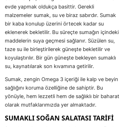
evde yapmak oldukça basittir. Gerekli
Samsun
malzemeler sumak, su ve biraz sabırdır. Sumak
Siirt
bir kaba konulup üzerini örtecek kadar su
eklenerek bekletilir. Bu süreçte sumağın içindeki
Sinop
maddelerin suya geçmesi sağlanır. Süzülen su,
Sivas
taze su ile birleştirilerek güneşte bekletilir ve
Tekirdağ
koyulaştırılır. Bir gün güneşte bekleyen sumaklı
su, kaynatılarak son kıvamına getirilir.
Tokat
Sumak, zengin Omega 3 içeriği ile kalp ve beyin
Trabzon
sağlığını koruma özelliğine de sahiptir. Bu
Tunceli
yönüyle, hem lezzetli hem de sağlıklı bir baharat
Şanlıurfa
olarak mutfaklarımızda yer almaktadır.
Uşak
SUMAKLI SOĞAN SALATASI TARIFI
Van