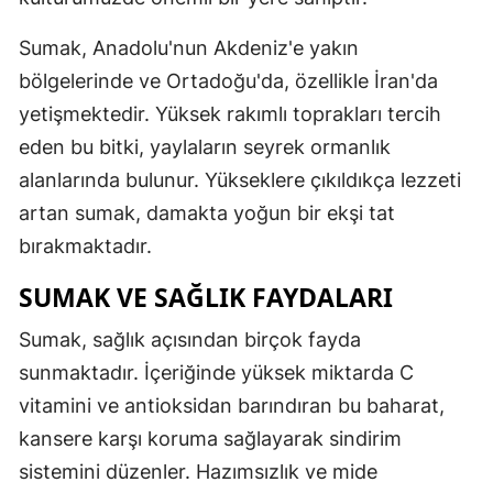
Mersin
Sumak, Anadolu'nun Akdeniz'e yakın
İstanbul
bölgelerinde ve Ortadoğu'da, özellikle İran'da
yetişmektedir. Yüksek rakımlı toprakları tercih
İzmir
eden bu bitki, yaylaların seyrek ormanlık
Kars
alanlarında bulunur. Yükseklere çıkıldıkça lezzeti
Kastamonu
artan sumak, damakta yoğun bir ekşi tat
bırakmaktadır.
Kayseri
SUMAK VE SAĞLIK FAYDALARI
Kırklareli
Sumak, sağlık açısından birçok fayda
Kırşehir
sunmaktadır. İçeriğinde yüksek miktarda C
Kocaeli
vitamini ve antioksidan barındıran bu baharat,
Konya
kansere karşı koruma sağlayarak sindirim
sistemini düzenler. Hazımsızlık ve mide
Kütahya