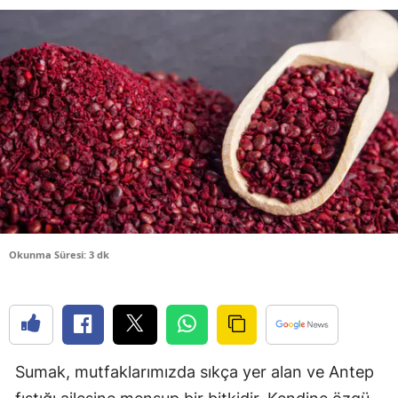
Bilecik
Bingöl
Bitlis
Bolu
Burdur
Bursa
Çanakkale
Okunma Süresi: 3 dk
Çankırı
Çorum
Denizli
Sumak, mutfaklarımızda sıkça yer alan ve Antep
Diyarbakır