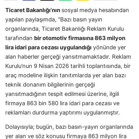
Edirne
Ticaret Bakanlığı’nın
sosyal medya hesabından
yapılan paylaşımda, "Bazı basın yayın
Elazığ
organlarında, Ticaret Bakanlığı Reklam Kurulu
Erzincan
tarafından
bir otomotiv firmasına 863 milyon
Erzurum
lira idari para cezası uygulandığı
yönünde yer
alan haberler gerçeği yansıtmamaktadır. Reklam
Eskişehir
Kurulu’nun 9 Nisan 2026 tarihli toplantısında, bir
Gaziantep
araç modeline ilişkin tanıtımlarda yer alan bazı
Giresun
teknik donanım bilgilerinin gerçeği
yansıtmadığının tespit edilmesi üzerine, ilgili
Gümüşhan
firmaya 863 bin 580 lira idari para cezası ve
Hakkari
reklamları durdurma yaptırımı uygulanmıştır.
Hatay
Dolayısıyla; bugün, bazı basın-yayın organlarında
Isparta
yer alan ve söz konusu firmaya 863 milyon lira