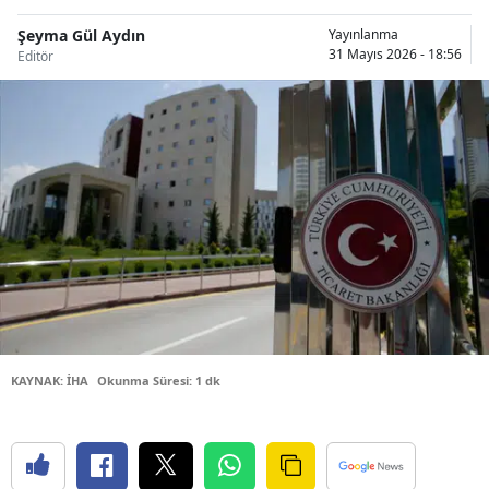
Bilecik
Şeyma Gül Aydın
Yayınlanma
31 Mayıs 2026 - 18:56
Editör
Bingöl
Bitlis
Bolu
Burdur
Bursa
Çanakkale
Çankırı
Çorum
KAYNAK: İHA
Okunma Süresi: 1 dk
Denizli
Diyarbakır