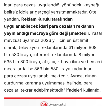
idari para cezası uygulandığı yönündeki kaynağı
Mersin
belirsiz iddialar gerçeği yansıtmamaktadır. Öte
İstanbul
yandan,
Reklam Kurulu tarafından
uygulanabilecek idari para cezaları reklamın
İzmir
yayınlandığı mecraya göre değişmektedir.
Yasal
Kars
mevzuat uyarınca 2026 yılı için en üst limit
Kastamonu
olarak, televizyon reklamlarında 31 milyon 808
bin 530 liraya, internet reklamlarında 8 milyon
Kayseri
635 bin 800 liraya, afiş, açık hava ilanı ve benzeri
Kırklareli
mecralarda ise 863 bin 580 liraya kadar idari
Kırşehir
para cezası uygulanabilmektedir. Ayrıca, alınan
durdurma kararına uyulmaması halinde, para
Kocaeli
cezaları tekrar edebilmektedir" ifadeleri kullanıldı.
Konya
Kütahya