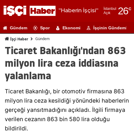
26
°
İstanbul
"Haberin İşçisi"
Açık
Adana
Gündem
Spor
Ekonomi
İşçinin Gündemi
Adıyaman
Gündem
İşçi Haber
Afyonkarahi
Ticaret Bakanlığı'ndan 863
Ağrı
milyon lira ceza iddiasına
Amasya
yalanlama
Ankara
Ticaret Bakanlığı, bir otomotiv firmasına 863
Antalya
milyon lira ceza kesildiği yönündeki haberlerin
Artvin
gerçeği yansıtmadığını açıkladı. İlgili firmaya
Aydın
verilen cezanın 863 bin 580 lira olduğu
bildirildi.
Balıkesir