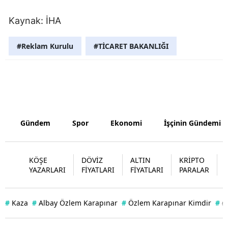
Samsun
Kaynak: İHA
Siirt
#Reklam Kurulu
#TİCARET BAKANLIĞI
Sinop
Sivas
Tekirdağ
Tokat
Gündem
Spor
Ekonomi
İşçinin Gündemi
Trabzon
KÖŞE
DÖVİZ
ALTIN
KRİPTO
Tunceli
YAZARLARI
FİYATLARI
FİYATLARI
PARALAR
Şanlıurfa
#
Kaza
#
Albay Özlem Karapınar
#
Özlem Karapınar Kimdir
#
#
Uşak
Van