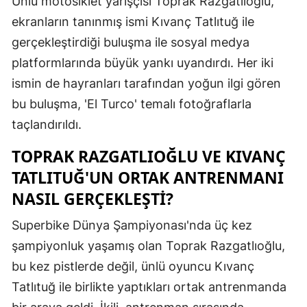
Ünlü motosiklet yarışçısı Toprak Razgatlıoğlu,
Edirne
ekranların tanınmış ismi Kıvanç Tatlıtuğ ile
gerçekleştirdiği buluşma ile sosyal medya
Elazığ
platformlarında büyük yankı uyandırdı. Her iki
Erzincan
ismin de hayranları tarafından yoğun ilgi gören
Erzurum
bu buluşma, 'El Turco' temalı fotoğraflarla
taçlandırıldı.
Eskişehir
TOPRAK RAZGATLIOĞLU VE KIVANÇ
Gaziantep
TATLITUĞ'UN ORTAK ANTRENMANI
Giresun
NASIL GERÇEKLEŞTI?
Gümüşhan
Superbike Dünya Şampiyonası'nda üç kez
Hakkari
şampiyonluk yaşamış olan Toprak Razgatlıoğlu,
bu kez pistlerde değil, ünlü oyuncu Kıvanç
Hatay
Tatlıtuğ ile birlikte yaptıkları ortak antrenmanda
Isparta