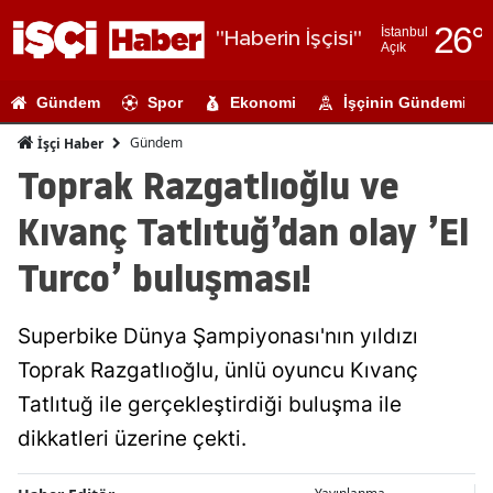
26
°
İstanbul
"Haberin İşçisi"
Açık
Adana
Gündem
Spor
Ekonomi
İşçinin Gündemi
Adıyaman
Gündem
İşçi Haber
Afyonkarahi
Toprak Razgatlıoğlu ve
Ağrı
Kıvanç Tatlıtuğ’dan olay ’El
Amasya
Turco’ buluşması!
Ankara
Superbike Dünya Şampiyonası'nın yıldızı
Antalya
Toprak Razgatlıoğlu, ünlü oyuncu Kıvanç
Artvin
Tatlıtuğ ile gerçekleştirdiği buluşma ile
Aydın
dikkatleri üzerine çekti.
Balıkesir