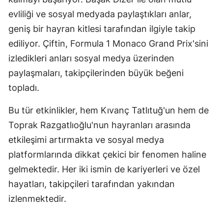
evliliği ve sosyal medyada paylaştıkları anlar,
Samsun
geniş bir hayran kitlesi tarafından ilgiyle takip
Siirt
ediliyor. Çiftin, Formula 1 Monaco Grand Prix'sini
Sinop
izledikleri anları sosyal medya üzerinden
paylaşmaları, takipçilerinden büyük beğeni
Sivas
topladı.
Tekirdağ
Bu tür etkinlikler, hem Kıvanç Tatlıtuğ'un hem de
Tokat
Toprak Razgatlıoğlu'nun hayranları arasında
Trabzon
etkileşimi artırmakta ve sosyal medya
platformlarında dikkat çekici bir fenomen haline
Tunceli
gelmektedir. Her iki ismin de kariyerleri ve özel
Şanlıurfa
hayatları, takipçileri tarafından yakından
Uşak
izlenmektedir.
Van