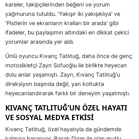
kareler, takipçilerinden beğeni ve yorum
Malatya
yağmuruna tutuldu. 'Yakışır iki yakışıklıya' ve
Manisa
'Pistlerin ve ekranların kralları bir arada' gibi
ifadeler, bu paylaşımın altındaki en dikkat çekici
Kahramanm
yorumlar arasında yer aldı.
Mardin
Ünlü oyuncu Kıvanç Tatlıtuğ, daha önce de genç
Muğla
motosikletçi Zayn Sofuoğlu ile birlikte heyecan
Muş
dolu anlar yaşamıştı. Zayn, Kıvanç Tatlıtuğ'u
direksiyon başında değil, yan koltukta
Nevşehir
heyecanlandırarak farklı bir deneyim yaşatmıştı.
Niğde
KIVANÇ TATLITUĞ’UN ÖZEL HAYATI
Ordu
VE SOSYAL MEDYA ETKISI
Rize
Kıvanç Tatlıtuğ, özel hayatıyla da gündemde
Sakarya
kalmayı başarıyor. Başak Dizer ile olan mutlu