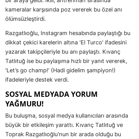
bir araya geldi. İkili, antrenman sırasında
Mersin
kameralar karşısında poz vererek bu özel anı
ölümsüzleştirdi.
İstanbul
Razgatlıoğlu, Instagram hesabında paylaştığı bu
İzmir
dikkat çekici karelerin altına 'El Turco' ifadesini
Kars
yazarak takipçileriyle bu anı paylaştı. Kıvanç
Kastamonu
Tatlıtuğ ise bu paylaşıma hızlı bir yanıt vererek,
'Let’s go champ!' (Hadi gidelim şampiyon!)
Kayseri
ifadeleriyle destek verdi.
Kırklareli
SOSYAL MEDYADA YORUM
Kırşehir
YAĞMURU!
Kocaeli
Bu buluşma, sosyal medya kullanıcıları arasında
Konya
büyük bir etkileşim yarattı. Kıvanç Tatlıtuğ ve
Toprak Razgatlıoğlu'nun bir arada olduğu bu
Kütahya