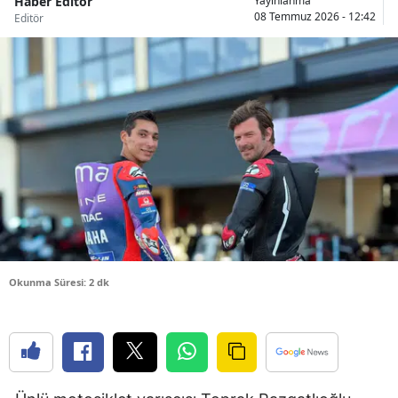
Haber Editör
Yayınlanma
08 Temmuz 2026 - 12:42
Editör
Bilecik
Bingöl
Bitlis
Bolu
Burdur
Bursa
Çanakkale
Çankırı
Okunma Süresi: 2 dk
Çorum
Denizli
Diyarbakır