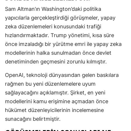
Sam Altman’ın Washington’daki politika
Malatya
yapıcılarla gerçekleştirdiği görüşmeler, yapay
Manisa
zeka düzenlemeleri konusundaki trafiği
Kahramanm
hızlandırmaktadır. Trump yönetimi, kısa süre
önce imzaladığı bir yürütme emri ile yapay zeka
Mardin
modellerinin halka sunulmadan önce devlet
Muğla
denetiminden geçmesini zorunlu kılmıştır.
Muş
OpenAI, teknoloji dünyasından gelen baskılara
Nevşehir
rağmen bu yeni düzenlemelere uyum
sağlayacağını açıklamıştır. Şirket, en yeni
Niğde
modellerini kamu erişimine açmadan önce
Ordu
hükümet düzenleyicilerinin incelemesine
Rize
sunacağını belirtmiştir.
Sakarya