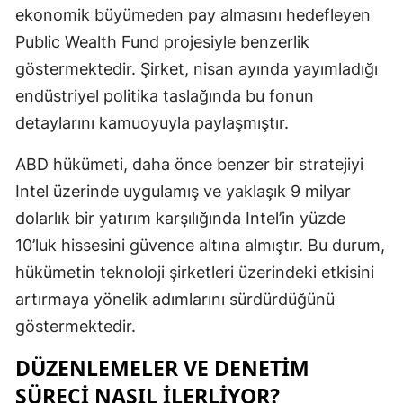
ekonomik büyümeden pay almasını hedefleyen
Mersin
Public Wealth Fund projesiyle benzerlik
İstanbul
göstermektedir. Şirket, nisan ayında yayımladığı
endüstriyel politika taslağında bu fonun
İzmir
detaylarını kamuoyuyla paylaşmıştır.
Kars
ABD hükümeti, daha önce benzer bir stratejiyi
Kastamonu
Intel üzerinde uygulamış ve yaklaşık 9 milyar
Kayseri
dolarlık bir yatırım karşılığında Intel’in yüzde
10’luk hissesini güvence altına almıştır. Bu durum,
Kırklareli
hükümetin teknoloji şirketleri üzerindeki etkisini
Kırşehir
artırmaya yönelik adımlarını sürdürdüğünü
Kocaeli
göstermektedir.
Konya
DÜZENLEMELER VE DENETIM
SÜRECI NASIL ILERLIYOR?
Kütahya