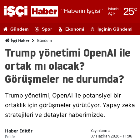
25
°
İstanbul
"Haberin İşçisi"
Açık
Adana
Gündem
Spor
Ekonomi
İşçinin Gündemi
Adıyaman
Gündem
İşçi Haber
Afyonkarahi
Trump yönetimi OpenAI ile
Ağrı
ortak mı olacak?
Amasya
Görüşmeler ne durumda?
Ankara
Trump yönetimi, OpenAI ile potansiyel bir
Antalya
ortaklık için görüşmeler yürütüyor. Yapay zeka
Artvin
stratejileri ve detaylar haberimizde.
Aydın
Haber Editör
Yayınlanma
Balıkesir
07 Haziran 2026 - 11:06
Editör