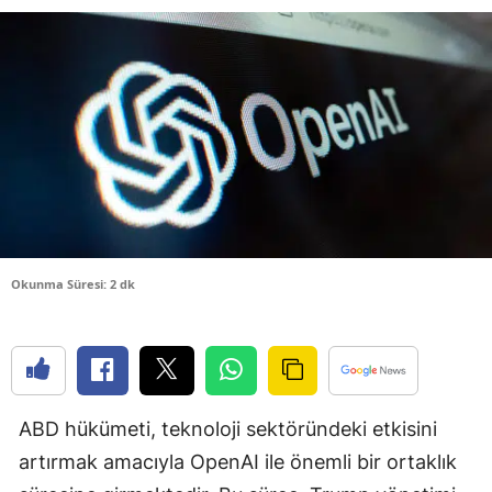
Bilecik
Bingöl
Bitlis
Bolu
Burdur
Bursa
Okunma Süresi: 2 dk
Çanakkale
Çankırı
Çorum
ABD hükümeti, teknoloji sektöründeki etkisini
Denizli
artırmak amacıyla OpenAI ile önemli bir ortaklık
Diyarbakır