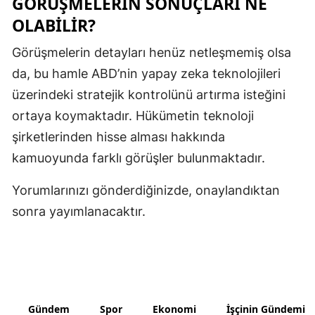
GÖRÜŞMELERIN SONUÇLARI NE
OLABILIR?
Samsun
Görüşmelerin detayları henüz netleşmemiş olsa
Siirt
da, bu hamle ABD’nin yapay zeka teknolojileri
Sinop
üzerindeki stratejik kontrolünü artırma isteğini
Sivas
ortaya koymaktadır. Hükümetin teknoloji
şirketlerinden hisse alması hakkında
Tekirdağ
kamuoyunda farklı görüşler bulunmaktadır.
Tokat
Yorumlarınızı gönderdiğinizde, onaylandıktan
Trabzon
sonra yayımlanacaktır.
Tunceli
Şanlıurfa
Uşak
Gündem
Spor
Ekonomi
İşçinin Gündemi
Van