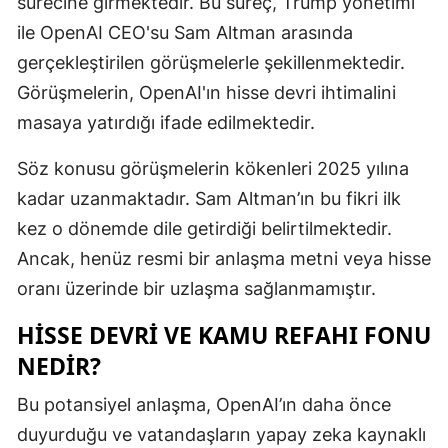
sürecine girmektedir. Bu süreç, Trump yönetimi
Edirne
ile OpenAI CEO'su Sam Altman arasında
gerçekleştirilen görüşmelerle şekillenmektedir.
Elazığ
Görüşmelerin, OpenAI'ın hisse devri ihtimalini
Erzincan
masaya yatırdığı ifade edilmektedir.
Erzurum
Söz konusu görüşmelerin kökenleri 2025 yılına
Eskişehir
kadar uzanmaktadır. Sam Altman’ın bu fikri ilk
kez o dönemde dile getirdiği belirtilmektedir.
Gaziantep
Ancak, henüz resmi bir anlaşma metni veya hisse
Giresun
oranı üzerinde bir uzlaşma sağlanmamıştır.
Gümüşhan
HISSE DEVRI VE KAMU REFAHI FONU
Hakkari
NEDIR?
Hatay
Bu potansiyel anlaşma, OpenAI’ın daha önce
duyurduğu ve vatandaşların yapay zeka kaynaklı
Isparta