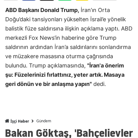
Edirne
ABD Başkanı Donald Trump,
İran’ın Orta
Doğu’daki tansiyonları yükselten İsrail’e yönelik
Elazığ
balistik füze saldırısına ilişkin açıklama yaptı. ABD
Erzincan
merkezli Fox News’in haberine göre Trump
Erzurum
saldırının ardından İran’a saldırılarını sonlandırma
ve müzakere masasına oturma çağrısında
Eskişehir
bulundu. Trump açıklamasında,
"İran'a önerim
Gaziantep
şu: Füzelerinizi fırlattınız, yeter artık. Masaya
Giresun
geri dönün ve bir anlaşma yapın"
dedi.
Gümüşhan
Hakkari
Hatay
Gündem
İşçi Haber
Bakan Göktaş, 'Bahçelievler
Isparta