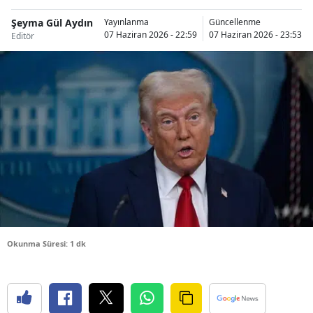
Bilecik
Şeyma Gül Aydın
Yayınlanma
Güncellenme
07 Haziran 2026 - 22:59
07 Haziran 2026 - 23:53
Editör
Bingöl
Bitlis
Bolu
Burdur
Bursa
Çanakkale
Çankırı
Çorum
Okunma Süresi: 1 dk
Denizli
Diyarbakır