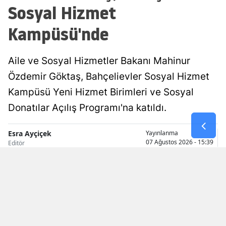
Sosyal Hizmet
Mersin
Kampüsü'nde
İstanbul
İzmir
Aile ve Sosyal Hizmetler Bakanı Mahinur
Özdemir Göktaş, Bahçelievler Sosyal Hizmet
Kars
Kampüsü Yeni Hizmet Birimleri ve Sosyal
Kastamonu
Donatılar Açılış Programı'na katıldı.
Kayseri
Esra Ayçiçek
Yayınlanma
Kırklareli
07 Ağustos 2026 - 15:39
Editör
Kırşehir
Kocaeli
Konya
Kütahya