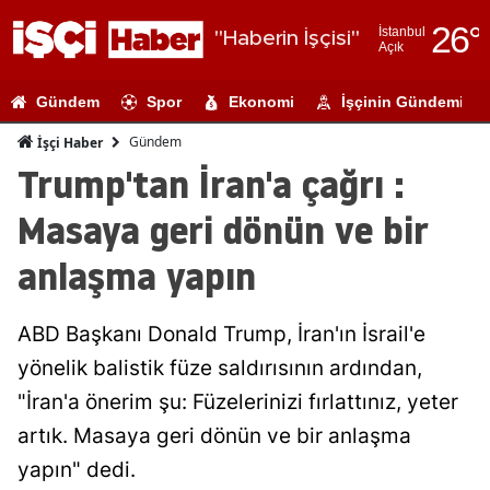
26
°
İstanbul
"Haberin İşçisi"
Açık
Adana
Gündem
Spor
Ekonomi
İşçinin Gündemi
Adıyaman
Gündem
İşçi Haber
Afyonkarahi
Trump'tan İran'a çağrı :
Ağrı
Masaya geri dönün ve bir
Amasya
anlaşma yapın
Ankara
ABD Başkanı Donald Trump, İran'ın İsrail'e
Antalya
yönelik balistik füze saldırısının ardından,
Artvin
"İran'a önerim şu: Füzelerinizi fırlattınız, yeter
Aydın
artık. Masaya geri dönün ve bir anlaşma
yapın" dedi.
Balıkesir