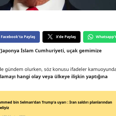
Edirne
Elazığ
Erzincan
Facebook'ta Paylaş
X'de Paylaş
Whatsapp'
Erzurum
Eskişehir
"
Japonya İslam Cumhuriyeti, uçak gemimize
Gaziantep
ede gündem olurken, söz konusu ifadeler kamuoyund
Giresun
lamayı hangi olay veya ülkeye ilişkin yaptığına
Gümüşhane
Hakkari
Hatay
med bin Selman'dan Trump'a uyarı : İran saldırı planlarından
eliyiz
Isparta