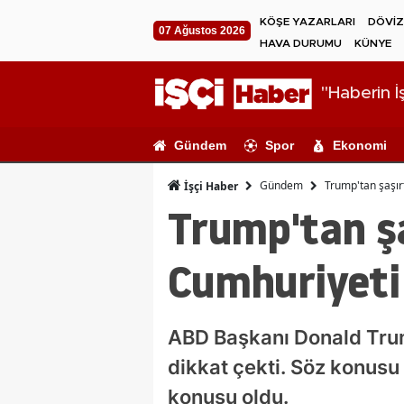
KÖŞE YAZARLARI
DÖVİZ
07 Ağustos 2026
HAVA DURUMU
KÜNYE
"Haberin İş
Gündem
Spor
Ekonomi
Gündem
Trump'tan şaşır
İşçi Haber
Trump'tan şa
Cumhuriyeti
ABD Başkanı Donald Trum
dikkat çekti. Söz konus
konusu oldu.