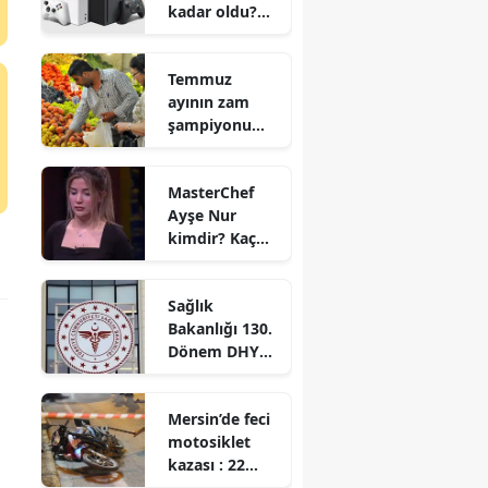
kadar oldu?
Zam yapılacak
mı?
Temmuz
ayının zam
şampiyonu
hangi ürün
oldu?
MasterChef
Ayşe Nur
kimdir? Kaç
yaşında ve
nereli?
Sağlık
Bakanlığı 130.
Dönem DHY
kurası ne
zaman
Mersin’de feci
çekilecek?
motosiklet
Sonuçlar ne
kazası : 22
zaman
yaşındaki