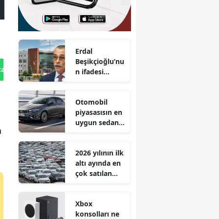
Erdal
Beşikçioğlu’nu
tan Gönder
n ifadesi
ortaya çıktı :
Aylık geliri 2,5
Otomobil
milyon TL
piyasasısın en
uygun sedan
a
tipi aracı!
Egea'dan
2026 yılının ilk
80.900 TL daha
altı ayında en
ucuz!
çok satılan
otomobil
markaları belli
Xbox
oldu
konsolları ne