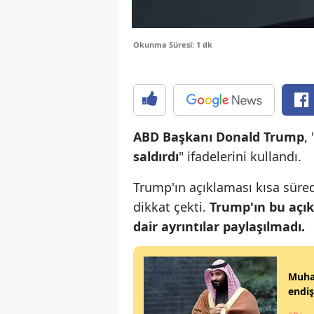
Okunma Süresi: 1 dk
ABD Başkanı Donald Trump
, 
saldırdı
" ifadelerini kullandı.
Trump'ın açıklaması kısa sür
dikkat çekti.
Trump'ın bu açık
dair ayrıntılar paylaşılmadı.
Muham
endiş