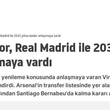
Malatya
Manisa
Kahramanmaraş
l Madrid ile 2032 yılına kadar anlaşmaya vardı
Mardin
or, Real Madrid ile 20
Muğla
maya vardı
Muş
Nevşehir
e yenileme konusunda anlaşmaya varan Vini
Niğde
irdi. Arsenal'in transfer listesinde yer alan
Ordu
ından Santiago Bernabeu'da kalma kararı a
Rize
Yayınlanma
Sakarya