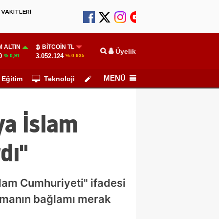
VAKİTLERİ
 ALTIN
BITCOIN TL
Üyelik
0
3.052.124
% 0,91
%-0.935
MENÜ
Eğitim
Teknoloji
Köşe Yazarları
ya İslam
dı"
lam Cumhuriyeti" ifadesi
lamanın bağlamı merak