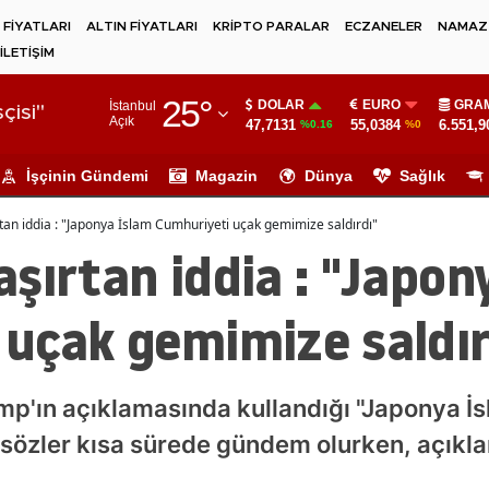
 FİYATLARI
ALTIN FİYATLARI
KRİPTO PARALAR
ECZANELER
NAMAZ 
İLETİŞİM
Adana
25
°
DOLAR
EURO
GRAM
İstanbul
Adıyaman
çisi"
Açık
47,7131
55,0384
6.551,9
%0.16
%0
Afyonkarahisar
İşçinin Gündemi
Magazin
Dünya
Sağlık
Ağrı
tan iddia : "Japonya İslam Cumhuriyeti uçak gemimize saldırdı"
Amasya
şırtan iddia : "Japon
Ankara
 uçak gemimize saldır
Antalya
Artvin
p'ın açıklamasında kullandığı "Japonya İs
Aydın
u sözler kısa sürede gündem olurken, açık
Balıkesir