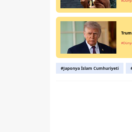
#Düny
Trump
#Düny
#Japonya İslam Cumhuriyeti