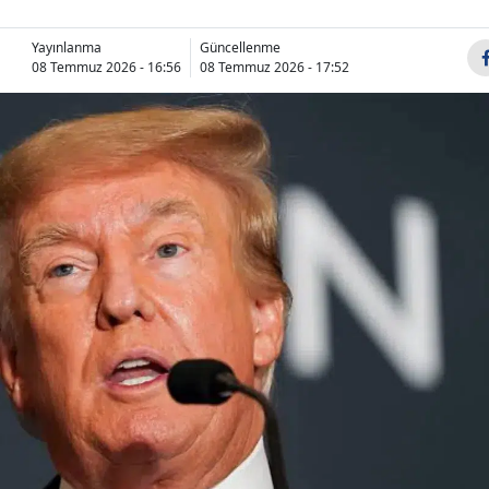
Bilecik
Yayınlanma
Güncellenme
Bingöl
08 Temmuz 2026 - 16:56
08 Temmuz 2026 - 17:52
Bitlis
Bolu
Burdur
Bursa
Çanakkale
Çankırı
Çorum
Denizli
Diyarbakır