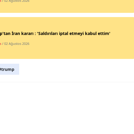
a
/ 02 Ağustos 2026
Mersin
İstanbul
İzmir
'tan İran kararı : 'Saldırıları iptal etmeyi kabul ettim'
a
/ 02 Ağustos 2026
Kars
Kastamonu
#trump
Kayseri
Kırklareli
Kırşehir
Kocaeli
Konya
Kütahya