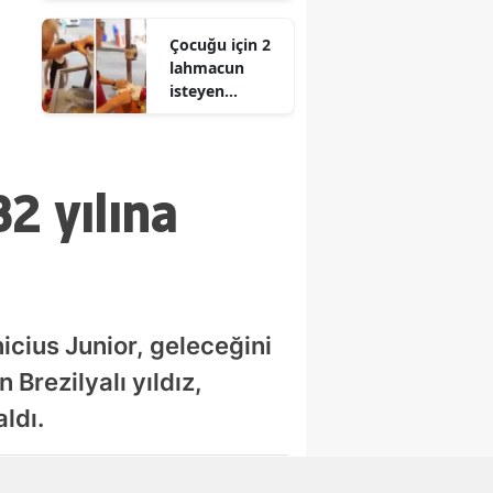
açıklanacak?
sürücü
Çocuğu için 2
hayatını
lahmacun
kaybetti
isteyen
anneyle
tartışmıştı
32 yılına
cius Junior, geleceğini
 Brezilyalı yıldız,
ldı.
Abone Ol