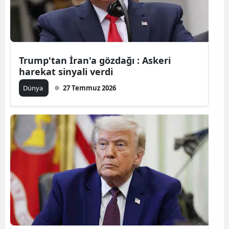
Yozgat
Zonguldak
Trump'tan İran'a gözdağı : Askeri
Aksaray
harekat sinyali verdi
Bayburt
Dünya
27 Temmuz 2026
Karaman
Kırıkkale
Batman
Şırnak
Bartın
Ardahan
Iğdır