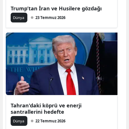
Trump’tan İran ve Husilere gözdağı
Yalova
Dünya
23 Temmuz 2026
Karabük
Kilis
Osmaniye
Düzce
Tahran'daki köprü ve enerji
santrallerini hedefte
Dünya
22 Temmuz 2026