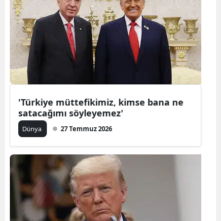
Samsun
Siirt
Sinop
Sivas
Tekirdağ
'Türkiye müttefikimiz, kimse bana ne
satacağımı söyleyemez'
Tokat
Dünya
27 Temmuz 2026
Trabzon
Tunceli
Şanlıurfa
Uşak
Van