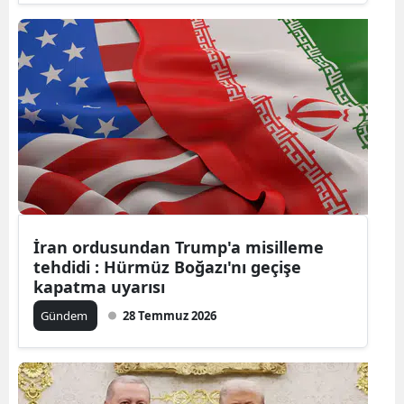
Malatya
Manisa
Kahramanm
Mardin
Muğla
Muş
İran ordusundan Trump'a misilleme
Nevşehir
tehdidi : Hürmüz Boğazı'nı geçişe
kapatma uyarısı
Niğde
Gündem
28 Temmuz 2026
Ordu
Rize
Sakarya