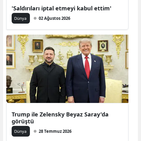
'Saldırıları iptal etmeyi kabul ettim'
Mersin
Dünya
02 Ağustos 2026
İstanbul
İzmir
Kars
Kastamonu
Kayseri
Kırklareli
Kırşehir
Kocaeli
Trump ile Zelensky Beyaz Saray'da
görüştü
Konya
Dünya
28 Temmuz 2026
Kütahya