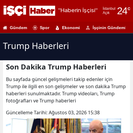
24
°
İstanbul
"Haberin İşçisi"
Açık
Adana
Gündem
Spor
Ekonomi
İşçinin Gündemi
Adıyaman
Afyonkarahi
Trump Haberleri
Ağrı
Son Dakika Trump Haberleri
Amasya
Ankara
Bu sayfada güncel gelişmeleri takip edenler için
Trump ile ilgili en son gelişmeler ve son dakika Trump
Antalya
haberleri sunulmaktadır. Trump videoları, Trump
fotoğrafları ve Trump haberleri
Artvin
Güncelleme Tarihi:
Ağustos 03, 2026 15:38
Aydın
Balıkesir