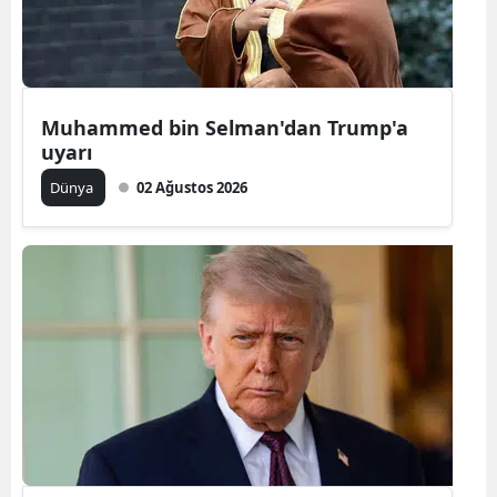
Edirne
Elazığ
Erzincan
Muhammed bin Selman'dan Trump'a
uyarı
Erzurum
Dünya
02 Ağustos 2026
Eskişehir
Gaziantep
Giresun
Gümüşhan
Hakkari
Hatay
Isparta