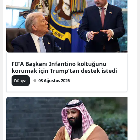
Bilecik
Bingöl
Bitlis
Bolu
Burdur
FIFA Başkanı Infantino koltuğunu
korumak için Trump'tan destek istedi
Bursa
Dünya
03 Ağustos 2026
Çanakkale
Çankırı
Çorum
Denizli
Diyarbakır