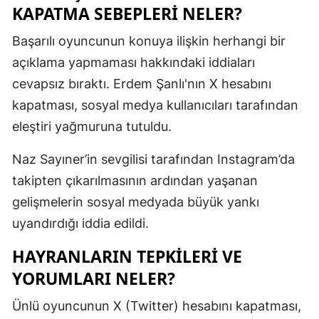
KAPATMA SEBEPLERI NELER?
Mersin
Başarılı oyuncunun konuya ilişkin herhangi bir
İstanbul
açıklama yapmaması hakkındaki iddiaları
İzmir
cevapsız bıraktı. Erdem Şanlı'nın X hesabını
kapatması, sosyal medya kullanıcıları tarafından
Kars
eleştiri yağmuruna tutuldu.
Kastamonu
Naz Sayıner’in sevgilisi tarafından Instagram’da
Kayseri
takipten çıkarılmasının ardından yaşanan
Kırklareli
gelişmelerin sosyal medyada büyük yankı
uyandırdığı iddia edildi.
Kırşehir
HAYRANLARIN TEPKILERI VE
Kocaeli
YORUMLARI NELER?
Konya
Ünlü oyuncunun X (Twitter) hesabını kapatması,
Kütahya