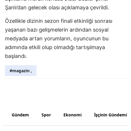
Şanlı’dan gelecek olası açıklamaya çevrildi.
Samsun
Özellikle dizinin sezon finali etkinliği sonrası
Siirt
yaşanan bazı gelişmelerin ardından sosyal
Sinop
medyada artan yorumların, oyuncunun bu
Sivas
adımında etkili olup olmadığı tartışılmaya
başlandı.
Tekirdağ
Tokat
#magazin ,
Trabzon
Tunceli
Şanlıurfa
Gündem
Spor
Ekonomi
İşçinin Gündemi
Uşak
Van