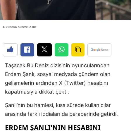
Edirne
Elazığ
Okunma Süresi: 2 dk
Erzincan
Erzurum
Eskişehir
Taşacak Bu Deniz dizisinin oyuncularından
Gaziantep
Erdem Şanlı, sosyal medyada gündem olan
Giresun
gelişmelerin ardından X (Twitter) hesabını
Gümüşhan
kapatmasıyla dikkat çekti.
Hakkari
Şanlı’nın bu hamlesi, kısa sürede kullanıcılar
arasında farklı iddiaları da beraberinde getirdi.
Hatay
ERDEM ŞANLI'NIN HESABINI
Isparta