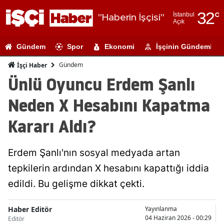
32
°
İstanbul
"Haberin İşçisi"
Açık
Adana
Gündem
Spor
Ekonomi
İşçinin Gündemi
Adıyaman
Gündem
İşçi Haber
Afyonkarahi
Ünlü Oyuncu Erdem Şanlı
Ağrı
Neden X Hesabını Kapatma
Amasya
Kararı Aldı?
Ankara
Erdem Şanlı'nın sosyal medyada artan
Antalya
tepkilerin ardından X hesabını kapattığı iddia
Artvin
edildi. Bu gelişme dikkat çekti.
Aydın
Haber Editör
Yayınlanma
Balıkesir
04 Haziran 2026 - 00:29
Editör