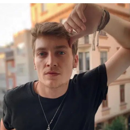
Bilecik
Bingöl
Bitlis
Bolu
Burdur
Bursa
Çanakkale
Çankırı
Çorum
Denizli
Diyarbakır