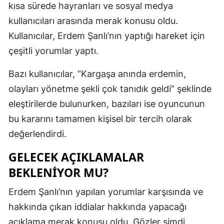
kısa sürede hayranları ve sosyal medya
Malatya
kullanıcıları arasında merak konusu oldu.
Kullanıcılar, Erdem Şanlı’nın yaptığı hareket için
Manisa
çeşitli yorumlar yaptı.
Kahramanm
Bazı kullanıcılar, “Kargaşa anında erdemin,
Mardin
olayları yönetme şekli çok tanıdık geldi” şeklinde
Muğla
eleştirilerde bulunurken, bazıları ise oyuncunun
Muş
bu kararını tamamen kişisel bir tercih olarak
değerlendirdi.
Nevşehir
GELECEK AÇIKLAMALAR
Niğde
BEKLENIYOR MU?
Ordu
Erdem Şanlı’nın yapılan yorumlar karşısında ve
Rize
hakkında çıkan iddialar hakkında yapacağı
Sakarya
açıklama merak konusu oldu. Gözler şimdi