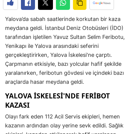
Edirne
Yalova’da sabah saatlerinde korkutan bir kaza
Elazığ
meydana geldi. İstanbul Deniz Otobüsleri (İDO)
Erzincan
tarafından işletilen Yavuz Sultan Selim Feribotu,
Erzurum
Yenikapı ile Yalova arasındaki seferini
gerçekleştirirken, Yalova İskelesi'ne çarptı.
Eskişehir
Çarpmanın etkisiyle, bazı yolcular hafif şekilde
Gaziantep
yaralanırken, feribotun gövdesi ve içindeki bazı
Giresun
araçlarda hasar meydana geldi.
Gümüşhan
YALOVA İSKELESI'NDE FERIBOT
KAZASI
Hakkari
Olayı fark eden 112 Acil Servis ekipleri, hemen
Hatay
kazanın ardından olay yerine sevk edildi. Sağlık
Isparta