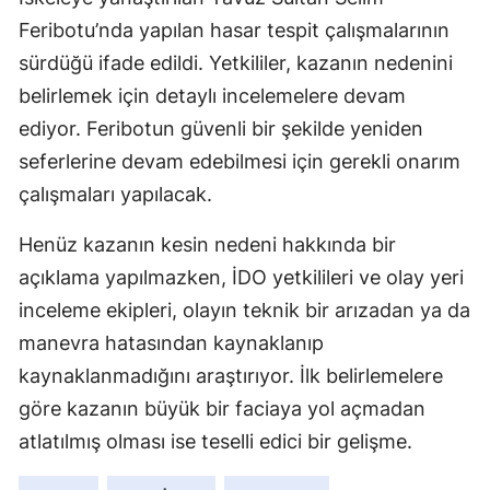
Feribotu’nda yapılan hasar tespit çalışmalarının
Malatya
sürdüğü ifade edildi. Yetkililer, kazanın nedenini
Manisa
belirlemek için detaylı incelemelere devam
Kahramanm
ediyor. Feribotun güvenli bir şekilde yeniden
seferlerine devam edebilmesi için gerekli onarım
Mardin
çalışmaları yapılacak.
Muğla
Henüz kazanın kesin nedeni hakkında bir
Muş
açıklama yapılmazken, İDO yetkilileri ve olay yeri
Nevşehir
inceleme ekipleri, olayın teknik bir arızadan ya da
manevra hatasından kaynaklanıp
Niğde
kaynaklanmadığını araştırıyor. İlk belirlemelere
Ordu
göre kazanın büyük bir faciaya yol açmadan
Rize
atlatılmış olması ise teselli edici bir gelişme.
Sakarya