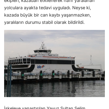
ekipleri, kazadan etkilenerek hafif yaralanan
Mersin
yolculara ayakta tedavi uyguladı. Neyse ki,
kazada büyük bir can kaybı yaşanmazken,
İstanbul
yaralıların durumu stabil olarak bildirildi.
İzmir
Kars
Kastamonu
Kayseri
Kırklareli
Kırşehir
Kocaeli
Konya
Kütahya
İskeleye yanaştırılan Yavuz Sultan Selim