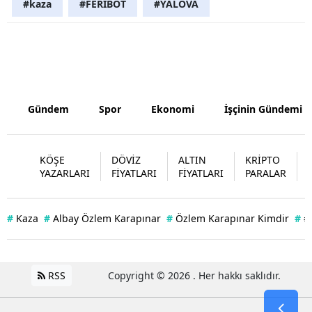
#kaza
#FERİBOT
#YALOVA
Samsun
Siirt
Sinop
Sivas
Gündem
Spor
Ekonomi
İşçinin Gündemi
Tekirdağ
KÖŞE
DÖVİZ
ALTIN
KRİPTO
Tokat
YAZARLARI
FİYATLARI
FİYATLARI
PARALAR
Trabzon
#
Kaza
#
Albay Özlem Karapınar
#
Özlem Karapınar Kimdir
#
#
Tunceli
Şanlıurfa
RSS
Copyright © 2026 . Her hakkı saklıdır.
Uşak
Van