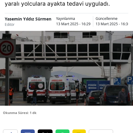
yaralı yolculara ayakta tedavi uyguladı.
Bilecik
Bingöl
Yasemin Yıldız Sürmen
Yayınlanma
Güncellenme
13 Mart 2025 - 16:29
13 Mart 2025 - 16:30
Editör
Bitlis
Bolu
Burdur
Bursa
Çanakkale
Çankırı
Çorum
Okunma Süresi: 1 dk
Denizli
Diyarbakır