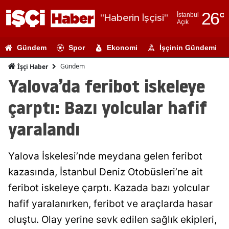
26
°
İstanbul
"Haberin İşçisi"
Açık
Adana
Gündem
Spor
Ekonomi
İşçinin Gündemi
Adıyaman
Gündem
İşçi Haber
Afyonkarahi
Yalova’da feribot iskeleye
Ağrı
çarptı: Bazı yolcular hafif
Amasya
yaralandı
Ankara
Yalova İskelesi’nde meydana gelen feribot
Antalya
kazasında, İstanbul Deniz Otobüsleri’ne ait
Artvin
feribot iskeleye çarptı. Kazada bazı yolcular
Aydın
hafif yaralanırken, feribot ve araçlarda hasar
oluştu. Olay yerine sevk edilen sağlık ekipleri,
Balıkesir