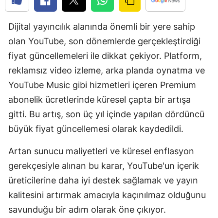
Edirne
Dijital yayıncılık alanında önemli bir yere sahip
Elazığ
olan YouTube, son dönemlerde gerçekleştirdiği
Erzincan
fiyat güncellemeleri ile dikkat çekiyor. Platform,
reklamsız video izleme, arka planda oynatma ve
Erzurum
YouTube Music gibi hizmetleri içeren Premium
Eskişehir
abonelik ücretlerinde küresel çapta bir artışa
Gaziantep
gitti. Bu artış, son üç yıl içinde yapılan dördüncü
büyük fiyat güncellemesi olarak kaydedildi.
Giresun
Artan sunucu maliyetleri ve küresel enflasyon
Gümüşhan
gerekçesiyle alınan bu karar, YouTube'un içerik
Hakkari
üreticilerine daha iyi destek sağlamak ve yayın
Hatay
kalitesini artırmak amacıyla kaçınılmaz olduğunu
savunduğu bir adım olarak öne çıkıyor.
Isparta