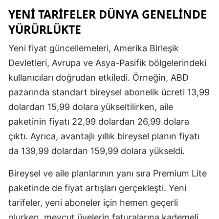
YENI TARIFELER DÜNYA GENELINDE
Mersin
YÜRÜRLÜKTE
İstanbul
Yeni fiyat güncellemeleri, Amerika Birleşik
İzmir
Devletleri, Avrupa ve Asya-Pasifik bölgelerindeki
Kars
kullanıcıları doğrudan etkiledi. Örneğin, ABD
pazarında standart bireysel abonelik ücreti 13,99
Kastamonu
dolardan 15,99 dolara yükseltilirken, aile
Kayseri
paketinin fiyatı 22,99 dolardan 26,99 dolara
Kırklareli
çıktı. Ayrıca, avantajlı yıllık bireysel planın fiyatı
da 139,99 dolardan 159,99 dolara yükseldi.
Kırşehir
Bireysel ve aile planlarının yanı sıra Premium Lite
Kocaeli
paketinde de fiyat artışları gerçekleşti. Yeni
Konya
tarifeler, yeni aboneler için hemen geçerli
Kütahya
olurken, mevcut üyelerin faturalarına kademeli