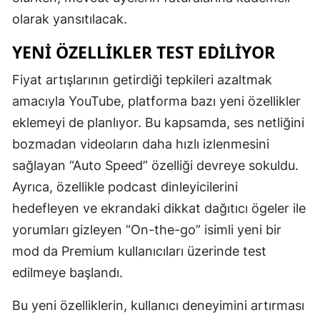
olarak yansıtılacak.
Malatya
YENI ÖZELLIKLER TEST EDILIYOR
Manisa
Fiyat artışlarının getirdiği tepkileri azaltmak
Kahramanm
amacıyla YouTube, platforma bazı yeni özellikler
Mardin
eklemeyi de planlıyor. Bu kapsamda, ses netliğini
Muğla
bozmadan videoların daha hızlı izlenmesini
sağlayan “Auto Speed” özelliği devreye sokuldu.
Muş
Ayrıca, özellikle podcast dinleyicilerini
Nevşehir
hedefleyen ve ekrandaki dikkat dağıtıcı ögeler ile
Niğde
yorumları gizleyen “On-the-go” isimli yeni bir
mod da Premium kullanıcıları üzerinde test
Ordu
edilmeye başlandı.
Rize
Bu yeni özelliklerin, kullanıcı deneyimini artırması
Sakarya