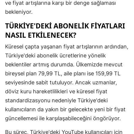
ve fiyat artışlarına karşı bir denge sağlaması
Samsun
bekleniyor.
Siirt
TÜRKIYE'DEKI ABONELIK FIYATLARI
NASIL ETKILENECEK?
Sinop
Küresel çapta yaşanan fiyat artışlarının ardından,
Sivas
Türkiye'deki abonelik ücretlerine yönelik
Tekirdağ
beklentiler artmış durumda. Ülkemizde mevcut
Tokat
bireysel plan 79,99 TL, aile planı ise 159,99 TL
seviyesinde sabit tutuluyor. Ancak uzmanlar,
Trabzon
döviz kuru hareketlilikleri ve küresel fiyat
Tunceli
standardizasyonu nedeniyle Türkiye'deki
Şanlıurfa
kullanıcıların da yakın bir gelecekte yeni bir fiyat
güncellemesi ile karşılaşabileceğini öngörüyor.
Uşak
Bu süreç, Türkiye'deki YouTube kullanıcıları için
Van