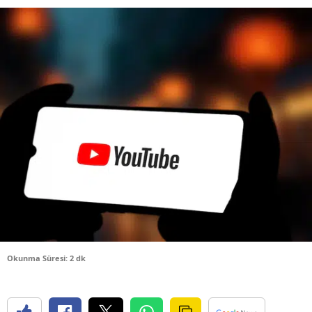
Bilecik
Bingöl
Bitlis
Bolu
Burdur
Bursa
Çanakkale
Çankırı
Çorum
Okunma Süresi: 2 dk
Denizli
Diyarbakır