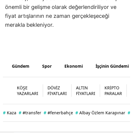
önemli bir gelişme olarak değerlendiriliyor ve
Yozgat
fiyat artışlarının ne zaman gerçekleşeceği
Zonguldak
merakla bekleniyor.
Aksaray
Bayburt
Karaman
Gündem
Spor
Ekonomi
İşçinin Gündemi
Kırıkkale
Batman
KÖŞE
DÖVİZ
ALTIN
KRİPTO
YAZARLARI
FİYATLARI
FİYATLARI
PARALAR
Şırnak
Bartın
#
Kaza
#
#transfer
#
#fenerbahçe
#
Albay Özlem Karapınar
#
Ardahan
Iğdır