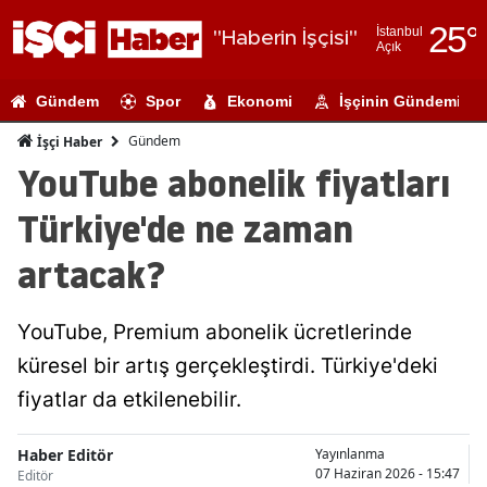
25
°
İstanbul
"Haberin İşçisi"
Açık
Adana
Gündem
Spor
Ekonomi
İşçinin Gündemi
Adıyaman
Gündem
İşçi Haber
Afyonkarahi
YouTube abonelik fiyatları
Ağrı
Türkiye'de ne zaman
Amasya
artacak?
Ankara
YouTube, Premium abonelik ücretlerinde
Antalya
küresel bir artış gerçekleştirdi. Türkiye'deki
Artvin
fiyatlar da etkilenebilir.
Aydın
Haber Editör
Yayınlanma
Balıkesir
07 Haziran 2026 - 15:47
Editör