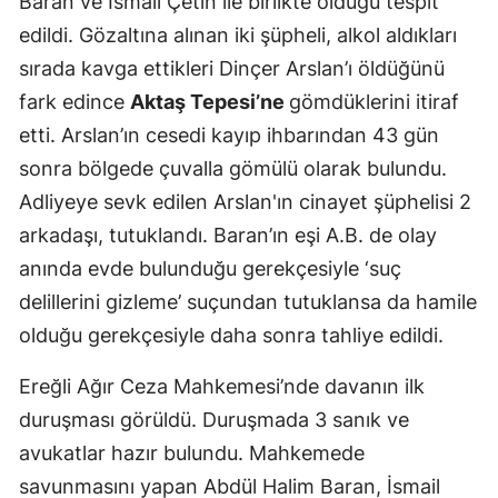
Baran ve İsmail Çetin ile birlikte olduğu tespit
Mersin
edildi. Gözaltına alınan iki şüpheli, alkol aldıkları
sırada kavga ettikleri Dinçer Arslan’ı öldüğünü
İstanbul
fark edince
Aktaş Tepesi’ne
gömdüklerini itiraf
İzmir
etti. Arslan’ın cesedi kayıp ihbarından 43 gün
sonra bölgede çuvalla gömülü olarak bulundu.
Kars
Adliyeye sevk edilen Arslan'ın cinayet şüphelisi 2
Kastamonu
arkadaşı, tutuklandı. Baran’ın eşi A.B. de olay
Kayseri
anında evde bulunduğu gerekçesiyle ‘suç
delillerini gizleme’ suçundan tutuklansa da hamile
Kırklareli
olduğu gerekçesiyle daha sonra tahliye edildi.
Kırşehir
Ereğli Ağır Ceza Mahkemesi’nde davanın ilk
Kocaeli
duruşması görüldü. Duruşmada 3 sanık ve
Konya
avukatlar hazır bulundu. Mahkemede
savunmasını yapan Abdül Halim Baran, İsmail
Kütahya