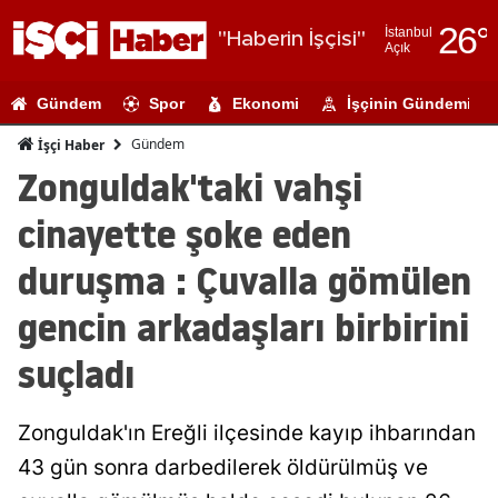
26
°
İstanbul
"Haberin İşçisi"
Açık
Adana
Gündem
Spor
Ekonomi
İşçinin Gündemi
Adıyaman
Gündem
İşçi Haber
Afyonkarahi
Zonguldak'taki vahşi
Ağrı
cinayette şoke eden
Amasya
duruşma : Çuvalla gömülen
Ankara
gencin arkadaşları birbirini
Antalya
suçladı
Artvin
Zonguldak'ın Ereğli ilçesinde kayıp ihbarından
Aydın
43 gün sonra darbedilerek öldürülmüş ve
Balıkesir