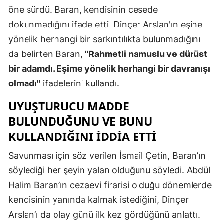
öne sürdü. Baran, kendisinin cesede
Yozgat
dokunmadığını ifade etti. Dinçer Arslan'ın eşine
Zonguldak
yönelik herhangi bir sarkıntılıkta bulunmadığını
da belirten Baran,
"Rahmetli namuslu ve dürüst
Aksaray
bir adamdı. Eşime yönelik herhangi bir davranışı
Bayburt
olmadı"
ifadelerini kullandı.
Karaman
UYUŞTURUCU MADDE
BULUNDUĞUNU VE BUNU
Kırıkkale
KULLANDIĞINI IDDIA ETTI
Batman
Savunması için söz verilen İsmail Çetin, Baran’ın
Şırnak
söylediği her şeyin yalan olduğunu söyledi. Abdül
Bartın
Halim Baran’ın cezaevi firarisi olduğu dönemlerde
kendisinin yanında kalmak istediğini, Dinçer
Ardahan
Arslan’ı da olay günü ilk kez gördüğünü anlattı.
Iğdır