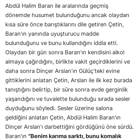
Abdül Halim Baran ile aralarında geçmiş
Yalova
dönemde husumet bulunduğunu ancak olaydan
kısa süre önce barıştıklarını dile getiren Çetin,
Karabük
Baran'ın yanında uyuşturucu madde
Kilis
bulunduğunu ve bunu kullandığını iddia etti.
Osmaniye
Olaydan bir gün sonra Baran'ın kendisini alkol
almaya çağırdığını, birlikte vakit geçirdiklerini ve
Düzce
daha sonra Dinçer Arslan'ın Gülüç'teki evine
gittiklerini anlatan Çetin, Arslan ile ilk kez burada
tanıştığını belirtip, bir süre sonra evde gerginlik
yaşandığını ve tuvalette bulunduğu sırada sesler
duyduğunu söyledi. Sesler üzerine salona
geldiğini anlatan Çetin, Abdül Halim Baran'ın
Dinçer Arslan'ı darbettiğini gördüğünü öne sürdü.
Baran'ın
"Benim karıma sarktı, bunu komalık