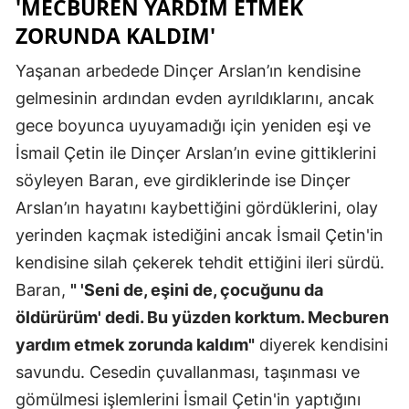
'MECBUREN YARDIM ETMEK
ZORUNDA KALDIM'
Samsun
Siirt
Yaşanan arbedede Dinçer Arslan’ın kendisine
gelmesinin ardından evden ayrıldıklarını, ancak
Sinop
gece boyunca uyuyamadığı için yeniden eşi ve
Sivas
İsmail Çetin ile Dinçer Arslan’ın evine gittiklerini
söyleyen Baran, eve girdiklerinde ise Dinçer
Tekirdağ
Arslan’ın hayatını kaybettiğini gördüklerini, olay
Tokat
yerinden kaçmak istediğini ancak İsmail Çetin'in
Trabzon
kendisine silah çekerek tehdit ettiğini ileri sürdü.
Baran,
" 'Seni de, eşini de, çocuğunu da
Tunceli
öldürürüm' dedi. Bu yüzden korktum. Mecburen
Şanlıurfa
yardım etmek zorunda kaldım"
diyerek kendisini
Uşak
savundu. Cesedin çuvallanması, taşınması ve
gömülmesi işlemlerini İsmail Çetin'in yaptığını
Van