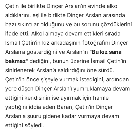
Çetin ile birlikte Dinçer Arslan’ın evinde alkol
Malatya
aldıklarını, eşi ile birlikte Dinçer Arslan arasında
Manisa
bazı sıkıntılar olduğunu ve bu sorunu çözdüklerini
ifade etti. Alkol almaya devam ettikleri sırada
Kahramanm
İsmail Çetin’in kız arkadaşının fotoğrafını Dinçer
Mardin
Arslan’a gösterdiğini ve Arslan’ın
"Bu kız sana
Muğla
bakmaz"
dediğini, bunun üzerine İsmail Çetin’in
sinirlenerek Arslan’a saldırdığını öne sürdü.
Muş
Çetin'in önce şişeyle vurmak istediğini, ardından
Nevşehir
yere düşen Dinçer Arslan’ı yumruklamaya devam
Niğde
ettiğini kendisinin ise ayırmak için hamle
yaptığını iddia eden Baran, Çetin’in Dinçer
Ordu
Arslan'a şuuru gidene kadar vurmaya devam
Rize
ettiğini söyledi.
Sakarya