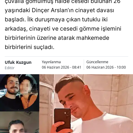
çuvalla gömülmüş halde cesedi bulunan 26
Bilecik
yaşındaki Dinçer Arslan’ın cinayet davası
Bingöl
başladı. İlk duruşmaya çıkan tutuklu iki
arkadaş, cinayeti ve cesedi gömme işlemini
Bitlis
birbirlerinin üzerine atarak mahkemede
Bolu
birbirlerini suçladı.
Burdur
Ufuk Kuzgun
Yayınlanma
Güncellenme
Bursa
06 Haziran 2026 - 08:41
06 Haziran 2026 - 10:00
Editör
Çanakkale
Çankırı
Çorum
Denizli
Diyarbakır