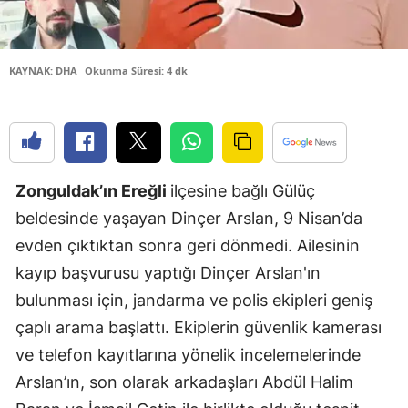
Edirne
Elazığ
KAYNAK: DHA
Okunma Süresi: 4 dk
Erzincan
Erzurum
Eskişehir
Zonguldak’ın Ereğli
ilçesine bağlı Gülüç
Gaziantep
beldesinde yaşayan Dinçer Arslan, 9 Nisan’da
evden çıktıktan sonra geri dönmedi. Ailesinin
Giresun
kayıp başvurusu yaptığı Dinçer Arslan'ın
Gümüşhan
bulunması için, jandarma ve polis ekipleri geniş
Hakkari
çaplı arama başlattı. Ekiplerin güvenlik kamerası
ve telefon kayıtlarına yönelik incelemelerinde
Hatay
Arslan’ın, son olarak arkadaşları Abdül Halim
Isparta