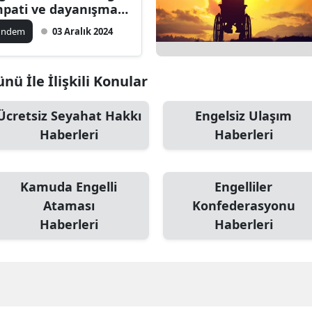
pati ve dayanışma
Mersin
e engelsiz bir gelecek
ündem
03 Aralık 2024
İstanbul
İzmir
nü İle İlişkili Konular
Kars
Ücretsiz Seyahat Hakkı
Engelsiz Ulaşım
Haberleri
Haberleri
Kastamonu
Kayseri
Kamuda Engelli
Engelliler
Kırklareli
Ataması
Konfederasyonu
Kırşehir
Haberleri
Haberleri
Kocaeli
Konya
Kütahya