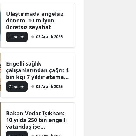
Ulaştırmada engelsiz
dönem: 10 milyon
ücretsiz seyahat
Gündem
03 Aralık 2025
Engelli sağlık
çalışanlarından çağrı: 4
bin kişi 7 yıldır atama
bekliyor!
Gündem
03 Aralık 2025
Bakan Vedat Işıkhan:
10 yılda 250 bin engelli
vatandaş işe
yerleştirildi