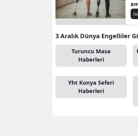
em
il
G
3 Aralık Dünya Engelliler Gü
Turuncu Masa
Haberleri
Yht Konya Seferi
Haberleri