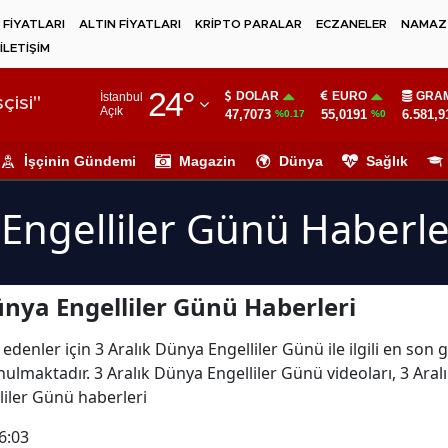
 FİYATLARI
ALTIN FİYATLARI
KRİPTO PARALAR
ECZANELER
NAMAZ 
İLETİŞİM
Adana
24
°
DOLAR
EURO
GRAM
İstanbul
Adıyaman
çisi"
Açık
47,7073
55,0191
6.581,9
%0.17
%0
Afyonkarahisar
İşçinin Gündemi
Magazin
Dünya
Sağlık
Ağrı
 Engelliler Günü Haberle
Amasya
Ankara
ünya Engelliler Günü Haberleri
Antalya
Artvin
edenler için 3 Aralık Dünya Engelliler Günü ile ilgili en son 
ulmaktadır. 3 Aralık Dünya Engelliler Günü videoları, 3 Ara
Aydın
liler Günü haberleri
Balıkesir
6:03