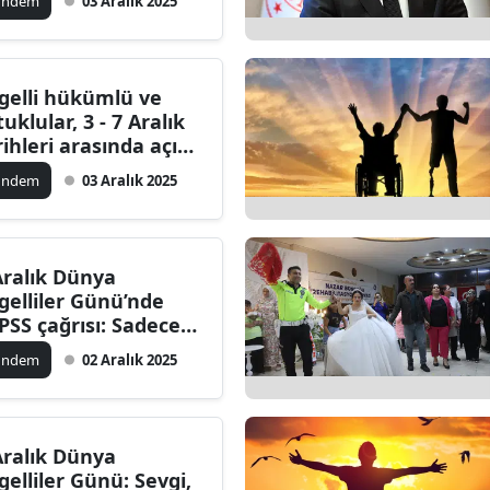
ündem
03 Aralık 2025
Edirne
Elazığ
gelli hükümlü ve
Erzincan
tuklular, 3 - 7 Aralık
rihleri arasında açık
Erzurum
rüş yapabilecek
ündem
03 Aralık 2025
Eskişehir
Gaziantep
Aralık Dünya
Giresun
gelliler Günü’nde
PSS çağrısı: Sadece
Gümüşhane
ılmak değil atanmak
ündem
02 Aralık 2025
tiyoruz
Hakkari
Hatay
Aralık Dünya
Isparta
gelliler Günü: Sevgi,