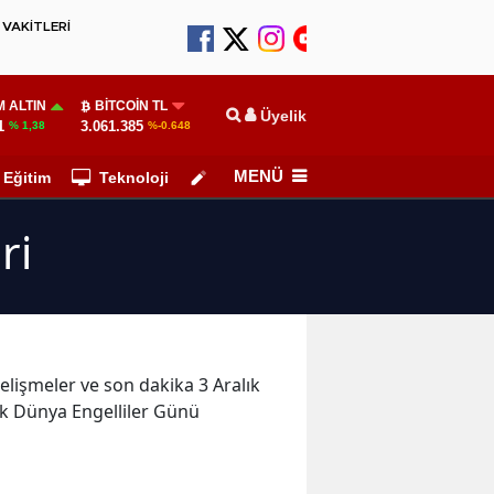
VAKİTLERİ
 ALTIN
BITCOIN TL
Üyelik
1
3.061.385
% 1,38
%-0.648
MENÜ
Eğitim
Teknoloji
Köşe Yazarları
ri
gelişmeler ve son dakika 3 Aralık
lık Dünya Engelliler Günü