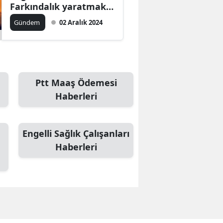
Farkındalık yaratmak
için önemli bir adım
Gündem
02 Aralık 2024
Ptt Maaş Ödemesi
Haberleri
Engelli Sağlık Çalışanları
Haberleri