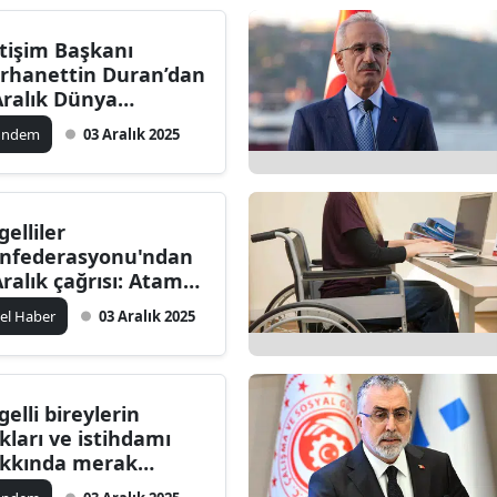
Bilecik
etişim Başkanı
Bingöl
rhanettin Duran’dan
Aralık Dünya
Bitlis
gelliler Günü mesajı
ündem
03 Aralık 2025
Bolu
Burdur
gelliler
Bursa
nfederasyonu'ndan
Aralık çağrısı: Atama
Çanakkale
pılsın, maaşlar
el Haber
03 Aralık 2025
ncellensin!
Çankırı
Çorum
gelli bireylerin
Denizli
kları ve istihdamı
kkında merak
Diyarbakır
ilenler