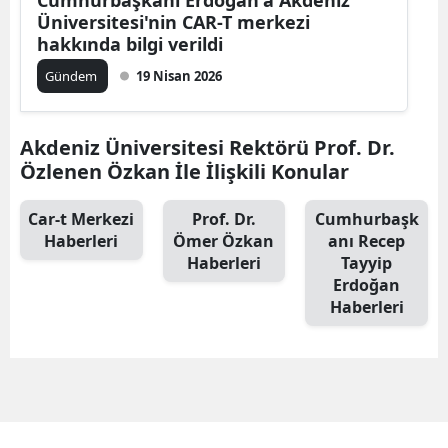
Üniversitesi'nin CAR-T merkezi
Edirne
hakkında bilgi verildi
Elazığ
Gündem
19 Nisan 2026
Erzincan
Akdeniz Üniversitesi Rektörü Prof. Dr.
Erzurum
Özlenen Özkan İle İlişkili Konular
Eskişehir
Car-t Merkezi
Prof. Dr.
Cumhurbaşk
Gaziantep
Haberleri
Ömer Özkan
anı Recep
Haberleri
Tayyip
Giresun
Erdoğan
Haberleri
Gümüşhan
Hakkari
Hatay
Isparta