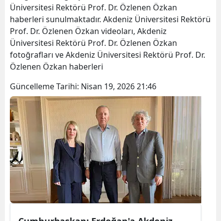
Üniversitesi Rektörü Prof. Dr. Özlenen Özkan
Bilecik
haberleri sunulmaktadır. Akdeniz Üniversitesi Rektörü
Prof. Dr. Özlenen Özkan videoları, Akdeniz
Bingöl
Üniversitesi Rektörü Prof. Dr. Özlenen Özkan
Bitlis
fotoğrafları ve Akdeniz Üniversitesi Rektörü Prof. Dr.
Özlenen Özkan haberleri
Bolu
Güncelleme Tarihi:
Nisan 19, 2026 21:46
Burdur
Bursa
Çanakkale
Çankırı
Çorum
Denizli
Diyarbakır
Cumhurbaşkanı Erdoğan'a Akdeniz