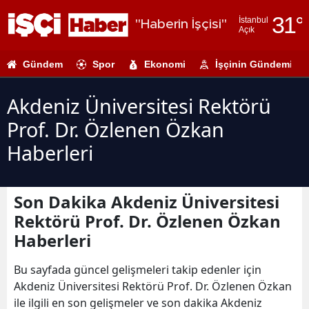
31
°
İstanbul
"Haberin İşçisi"
Açık
Adana
Gündem
Spor
Ekonomi
İşçinin Gündemi
Adıyaman
Afyonkarahi
Akdeniz Üniversitesi Rektörü
Prof. Dr. Özlenen Özkan
Ağrı
Haberleri
Amasya
Ankara
Son Dakika Akdeniz Üniversitesi
Antalya
Rektörü Prof. Dr. Özlenen Özkan
Haberleri
Artvin
Aydın
Bu sayfada güncel gelişmeleri takip edenler için
Akdeniz Üniversitesi Rektörü Prof. Dr. Özlenen Özkan
Balıkesir
ile ilgili en son gelişmeler ve son dakika Akdeniz