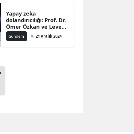
Yapay zeka
dolandırıcılığı: Prof. Dr.
Ömer Özkan ve Levent
Yüksel tuzağa
Gündem
21 Aralık 2024
düşürüldü!
p