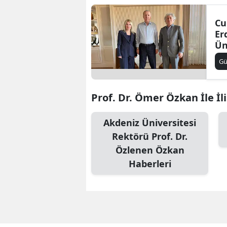
Cu
Er
Ün
me
G
ver
Prof. Dr. Ömer Özkan İle İli
Akdeniz Üniversitesi
Rektörü Prof. Dr.
Özlenen Özkan
Haberleri