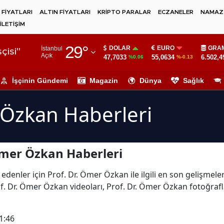
 FİYATLARI
ALTIN FİYATLARI
KRİPTO PARALAR
ECZANELER
NAMAZ 
İLETİŞİM
Adana
29
°
DOLAR
EURO
GRAM
İstanbul
Adıyaman
çisi"
Açık
47,7033
55,0634
6.502,4
%0.06
%-0.13
Afyonkarahisar
İşçinin Gündemi
Magazin
Dünya
Sağlık
Ağrı
 Özkan Haberleri
Amasya
Ankara
Ömer Özkan Haberleri
Antalya
Artvin
edenler için Prof. Dr. Ömer Özkan ile ilgili en son gelişmel
f. Dr. Ömer Özkan videoları, Prof. Dr. Ömer Özkan fotoğrafl
Aydın
Balıkesir
1:46