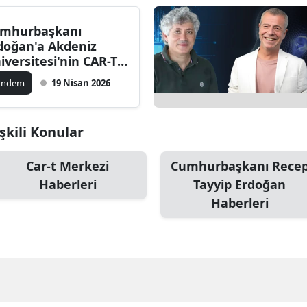
Bilecik
mhurbaşkanı
Bingöl
doğan'a Akdeniz
iversitesi'nin CAR-T
Bitlis
rkezi hakkında bilgi
ündem
19 Nisan 2026
ildi
Bolu
Burdur
şkili Konular
Bursa
Car-t Merkezi
Cumhurbaşkanı Rece
Haberleri
Tayyip Erdoğan
Çanakkale
Haberleri
Çankırı
Çorum
Denizli
Diyarbakır