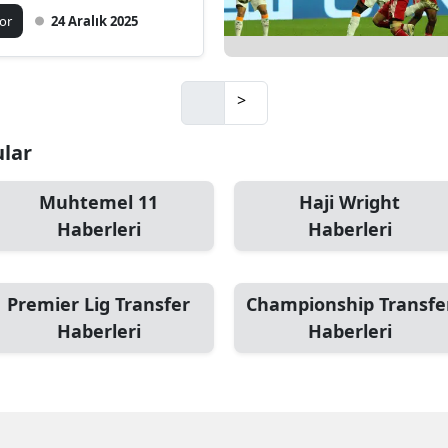
lirledi
or
24 Aralık 2025
Mersin
İstanbul
>
İzmir
ular
Kars
Kastamonu
Muhtemel 11
Haji Wright
Haberleri
Haberleri
Kayseri
Kırklareli
Premier Lig Transfer
Championship Transfe
Kırşehir
Haberleri
Haberleri
Kocaeli
Konya
Kütahya