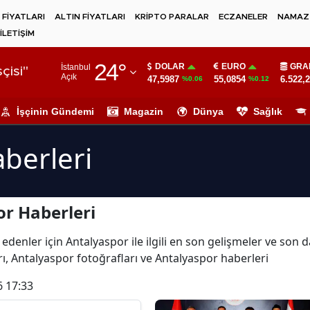
 FİYATLARI
ALTIN FİYATLARI
KRİPTO PARALAR
ECZANELER
NAMAZ 
İLETİŞİM
Adana
24
°
DOLAR
EURO
GRA
İstanbul
Adıyaman
çisi"
Açık
47,5987
55,0854
6.522,
%0.06
%0.12
Afyonkarahisar
İşçinin Gündemi
Magazin
Dünya
Sağlık
Ağrı
berleri
Amasya
Ankara
r Haberleri
Antalya
Artvin
edenler için Antalyaspor ile ilgili en son gelişmeler ve son 
ı, Antalyaspor fotoğrafları ve Antalyaspor haberleri
Aydın
6 17:33
Balıkesir