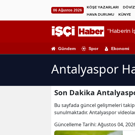
KÖŞE YAZARLARI
DÖVİZ
06 Ağustos 2026
HAVA DURUMU
KÜNYE
"Haberin İş
Gündem
Spor
Ekonomi
Antalyaspor Ha
Son Dakika Antalyaspo
Bu sayfada güncel gelişmeleri takip 
sunulmaktadır. Antalyaspor videolar
Güncelleme Tarihi:
Ağustos 04, 202