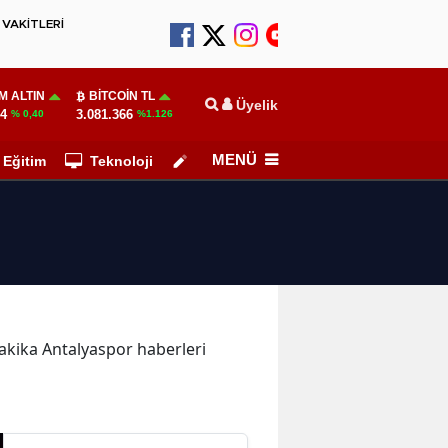
VAKİTLERİ
M ALTIN
BITCOIN TL
Üyelik
24
3.081.366
% 0,40
%1.126
MENÜ
Eğitim
Teknoloji
Köşe Yazarları
dakika Antalyaspor haberleri