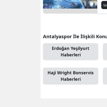
be
Sp
Antalyaspor İle İlişkili Kon
Erdoğan Yeşilyurt
Haberleri
Haji Wright Bonservis
Haberleri