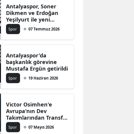
Antalyaspor, Soner
Dikmen ve Erdoğan
Yeşilyurt ile yeni
sözleşme imzaladı
Spor
07 Temmuz 2026
Antalyaspor'da
başkanlık görevine
Mustafa Ergün getirildi
Spor
19 Haziran 2026
Victor Osimhen'e
Avrupa'nın Dev
Takımlarından Transfer
Teklifi Geldi Mi?
Spor
07 Mayıs 2026