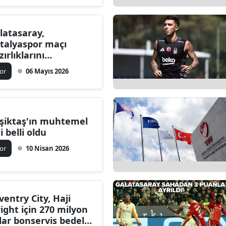
Edirne
latasaray,
Elazığ
talyaspor maçı
zırlıklarını
Erzincan
rdürüyor
or
06 Mayıs 2026
Erzurum
Eskişehir
Gaziantep
şiktaş'ın muhtemel
i belli oldu
Giresun
or
10 Nisan 2026
Gümüşhane
Hakkari
ventry City, Haji
Hatay
ight için 270 milyon
lar bonservis bedeli
Isparta