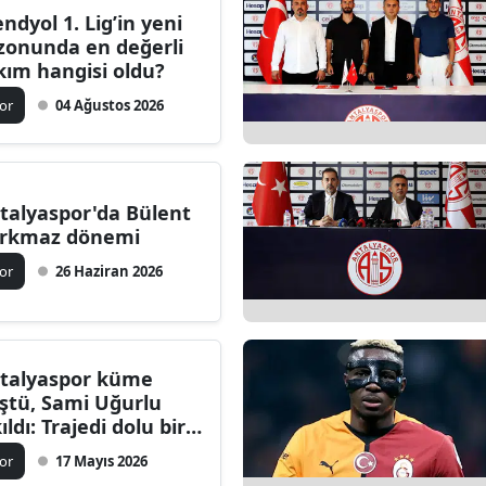
endyol 1. Lig’in yeni
Bilecik
zonunda en değerli
kım hangisi oldu?
Bingöl
or
04 Ağustos 2026
Bitlis
Bolu
Burdur
talyaspor'da Bülent
rkmaz dönemi
Bursa
or
26 Haziran 2026
Çanakkale
Çankırı
talyaspor küme
Çorum
ştü, Sami Uğurlu
ıldı: Trajedi dolu bir
Denizli
ce
or
17 Mayıs 2026
Diyarbakır