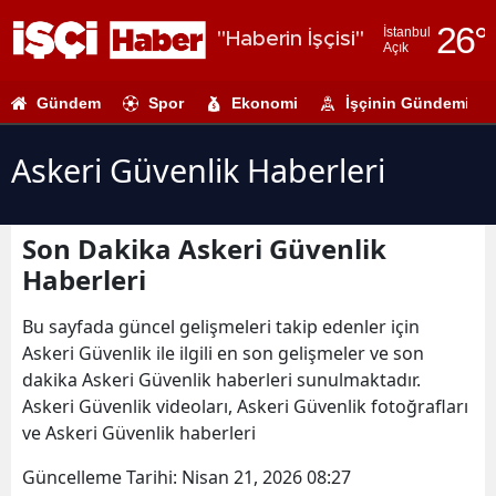
26
°
İstanbul
"Haberin İşçisi"
Açık
Adana
Gündem
Spor
Ekonomi
İşçinin Gündemi
Adıyaman
Afyonkarahi
Askeri Güvenlik Haberleri
Ağrı
Son Dakika Askeri Güvenlik
Amasya
Haberleri
Ankara
Bu sayfada güncel gelişmeleri takip edenler için
Antalya
Askeri Güvenlik ile ilgili en son gelişmeler ve son
dakika Askeri Güvenlik haberleri sunulmaktadır.
Artvin
Askeri Güvenlik videoları, Askeri Güvenlik fotoğrafları
Aydın
ve Askeri Güvenlik haberleri
Balıkesir
Güncelleme Tarihi:
Nisan 21, 2026 08:27