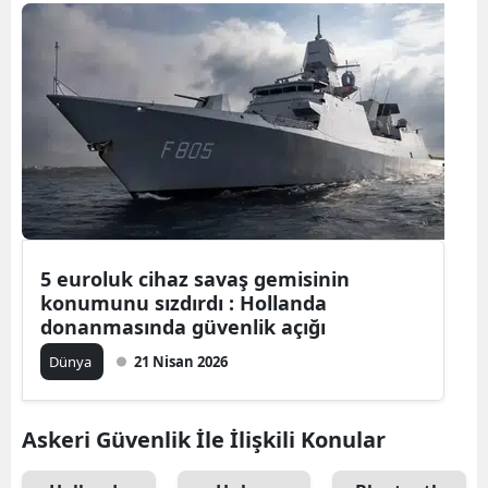
Bilecik
Bingöl
Bitlis
Bolu
Burdur
Bursa
5 euroluk cihaz savaş gemisinin
Çanakkale
konumunu sızdırdı : Hollanda
donanmasında güvenlik açığı
Çankırı
Dünya
21 Nisan 2026
Çorum
Denizli
Askeri Güvenlik İle İlişkili Konular
Diyarbakır