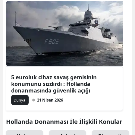
Bilecik
Bingöl
Bitlis
Bolu
Burdur
Bursa
5 euroluk cihaz savaş gemisinin
Çanakkale
konumunu sızdırdı : Hollanda
donanmasında güvenlik açığı
Çankırı
Dünya
21 Nisan 2026
Çorum
Denizli
Hollanda Donanması İle İlişkili Konular
Diyarbakır