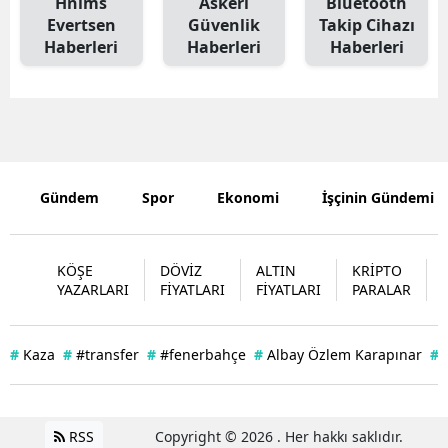
Hnlms
Askeri
Bluetooth
Evertsen
Güvenlik
Takip Cihazı
Edirne
Haberleri
Haberleri
Haberleri
Elazığ
Erzincan
Erzurum
Eskişehir
Gündem
Spor
Ekonomi
İşçinin Gündemi
Gaziantep
KÖŞE
DÖVİZ
ALTIN
KRİPTO
Giresun
YAZARLARI
FİYATLARI
FİYATLARI
PARALAR
Gümüşhan
Hakkari
#
Kaza
#
#transfer
#
#fenerbahçe
#
Albay Özlem Karapınar
#
Hatay
Isparta
RSS
Copyright © 2026 . Her hakkı saklıdır.