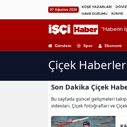
KÖŞE YAZARLARI
DÖVİZ
07 Ağustos 2026
HAVA DURUMU
KÜNYE
"Haberin İş
Gündem
Spor
Ekonomi
Çiçek Haberler
Son Dakika Çiçek Habe
Bu sayfada güncel gelişmeleri takip 
videoları, Çiçek fotoğrafları ve Çiçe
KA