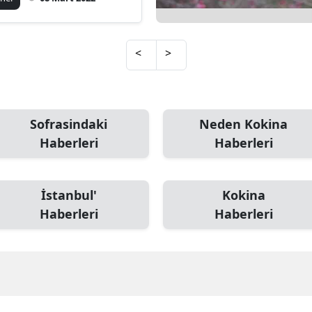
Mersin
İstanbul
<
>
İzmir
Kars
Sofrasindaki
Neden Kokina
Kastamonu
Haberleri
Haberleri
Kayseri
Kırklareli
İstanbul'
Kokina
Haberleri
Haberleri
Kırşehir
Kocaeli
Konya
Kütahya