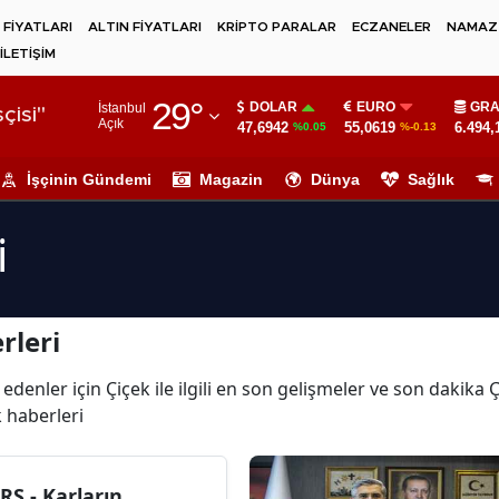
 FİYATLARI
ALTIN FİYATLARI
KRİPTO PARALAR
ECZANELER
NAMAZ 
İLETİŞİM
Adana
29
°
DOLAR
EURO
GRA
İstanbul
Adıyaman
çisi"
Açık
47,6942
55,0619
6.494,
%0.05
%-0.13
Afyonkarahisar
İşçinin Gündemi
Magazin
Dünya
Sağlık
Ağrı
i
Amasya
Ankara
rleri
Antalya
Artvin
edenler için Çiçek ile ilgili en son gelişmeler ve son dakika
k haberleri
Aydın
Balıkesir
RS - Karların