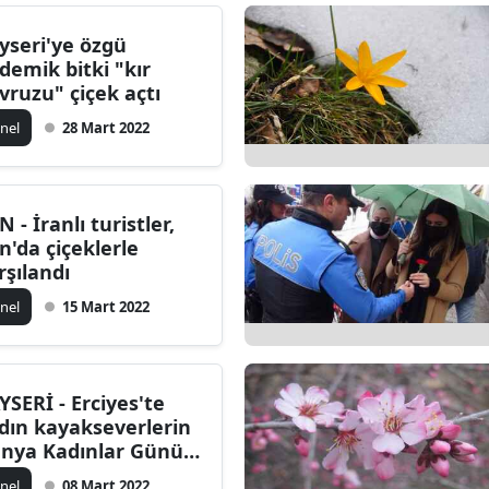
Edirne
yseri'ye özgü
demik bitki "kır
Elazığ
vruzu" çiçek açtı
Erzincan
nel
28 Mart 2022
Erzurum
Eskişehir
N - İranlı turistler,
n'da çiçeklerle
Gaziantep
rşılandı
Giresun
nel
15 Mart 2022
Gümüşhane
Hakkari
YSERİ - Erciyes'te
dın kayakseverlerin
Hatay
nya Kadınlar Günü
tlandı
Isparta
nel
08 Mart 2022