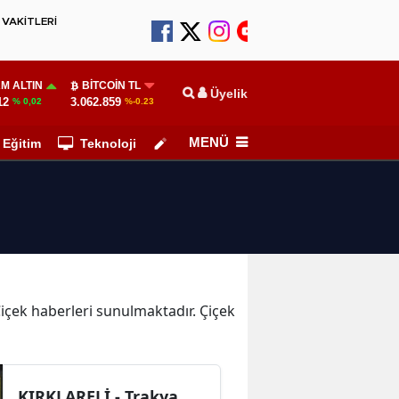
VAKİTLERİ
M ALTIN
BITCOIN TL
Üyelik
12
3.062.859
% 0,02
%-0.23
MENÜ
Eğitim
Teknoloji
Köşe Yazarları
 Çiçek haberleri sunulmaktadır. Çiçek
KIRKLARELİ - Trakya