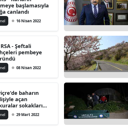
imeye başlamasıyla
Bilecik
ğa canlandı
Bingöl
nel
16 Nisan 2022
Bitlis
Bolu
RSA - Şeftali
hçeleri pembeye
Burdur
ründü
Bursa
nel
08 Nisan 2022
Çanakkale
Çankırı
viçre'de baharın
lişiyle açan
Çorum
kuralar sokakları
nklendirdi
Denizli
nel
29 Mart 2022
Diyarbakır