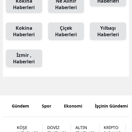
Kokina
Ne Alınır
Haberleri
Haberleri
Haberleri
Edirne
Elazığ
Kokina
Çiçek
Yılbaşı
Erzincan
Haberleri
Haberleri
Haberleri
Erzurum
İzmir ,
Eskişehir
Haberleri
Gaziantep
Giresun
Gümüşhan
Hakkari
Gündem
Spor
Ekonomi
İşçinin Gündemi
Hatay
KÖŞE
DÖVİZ
ALTIN
KRİPTO
Isparta