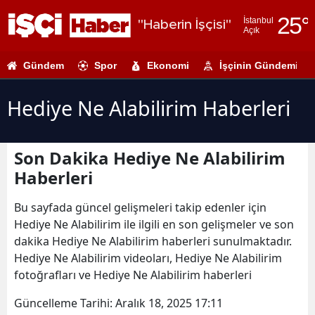
25
°
İstanbul
"Haberin İşçisi"
Açık
Adana
Gündem
Spor
Ekonomi
İşçinin Gündemi
Adıyaman
Afyonkarahi
Hediye Ne Alabilirim Haberleri
Ağrı
Son Dakika Hediye Ne Alabilirim
Amasya
Haberleri
Ankara
Bu sayfada güncel gelişmeleri takip edenler için
Antalya
Hediye Ne Alabilirim ile ilgili en son gelişmeler ve son
dakika Hediye Ne Alabilirim haberleri sunulmaktadır.
Artvin
Hediye Ne Alabilirim videoları, Hediye Ne Alabilirim
Aydın
fotoğrafları ve Hediye Ne Alabilirim haberleri
Balıkesir
Güncelleme Tarihi:
Aralık 18, 2025 17:11