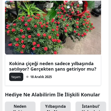
Bilecik
Bingöl
Bitlis
Bolu
Burdur
Bursa
Kokina çiçeği neden sadece yılbaşında
Çanakkale
satılıyor? Gerçekten şans getiriyor mu?
Çankırı
Yaşam
18 Aralık 2025
Çorum
Hediye Ne Alabilirim İle İlişkili Konular
Denizli
Neden
Yılbaşında
İstanbul'
Diyarbakır