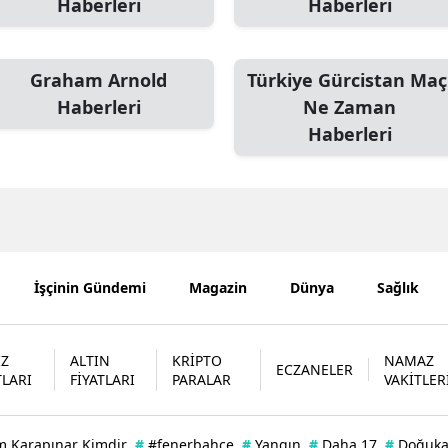
Haberleri
Haberleri
Mersin
İstanbul
Graham Arnold
Türkiye Gürcistan Maç
Haberleri
Ne Zaman
İzmir
Haberleri
Kars
Kastamonu
Kayseri
Kırklareli
İşçinin Gündemi
Magazin
Dünya
Sağlık
Kırşehir
Kocaeli
İZ
ALTIN
KRİPTO
NAMAZ
ECZANELER
TLARI
FİYATLARI
PARALAR
VAKİTLER
Konya
Kütahya
m Karapınar Kimdir
#
#fenerbahçe
#
Yangın
#
Daha 17
#
Doğuk