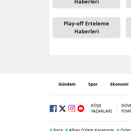
Haberleri
Play-off Erteleme
Haberleri
Gündem
Spor
Ekonomi
KÖŞE
DÖV
YAZARLARI
FİYA
#
Kaza
#
Albay Özlem Karapınar
#
Özle