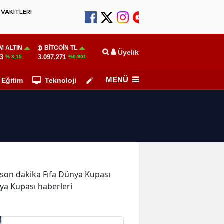
VAKİTLERİ
M ALTIN
BITCOIN TL
Üyelik
03
3.097.271
% 3,15
%0.901
MENÜ
Eğitim
Teknoloji
Köşe Yazarları
e son dakika Fıfa Dünya Kupası
nya Kupası haberleri