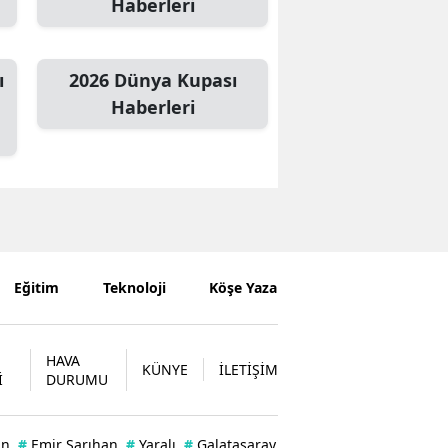
Haberleri
ı
2026 Dünya Kupası
Haberleri
Eğitim
Teknoloji
Köşe Yazarları
HAVA
KÜNYE
İLETİŞİM
İ
DURUMU
an
#
Emir Sarıhan
#
Yaralı
#
Galatasaray'