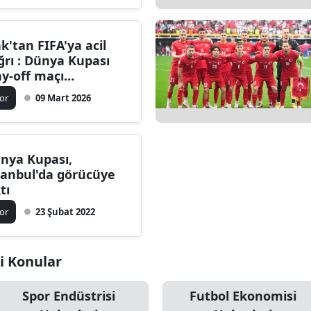
Edirne
ak'tan FIFA'ya acil
Elazığ
ğrı : Dünya Kupası
ay-off maçı
Erzincan
telensin
or
09 Mart 2026
Erzurum
Eskişehir
nya Kupası,
Gaziantep
tanbul'da görücüye
tı
Giresun
or
23 Şubat 2022
Gümüşhane
Hakkari
li Konular
Hatay
Spor Endüstrisi
Futbol Ekonomisi
Isparta