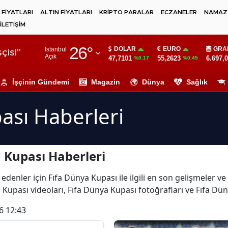
 FİYATLARI
ALTIN FİYATLARI
KRİPTO PARALAR
ECZANELER
NAMAZ 
İLETİŞİM
Adana
26
°
DOLAR
EURO
GRA
İstanbul
Adıyaman
çisi"
Açık
47,7101
55,2623
6.697,
%0.17
%0.45
Afyonkarahisar
İşçinin Gündemi
Magazin
Dünya
Sağlık
Ağrı
ası Haberleri
Amasya
Ankara
 Kupası Haberleri
Antalya
Artvin
edenler için Fıfa Dünya Kupası ile ilgili en son gelişmeler v
 Kupası videoları, Fıfa Dünya Kupası fotoğrafları ve Fıfa Dü
Aydın
6 12:43
Balıkesir