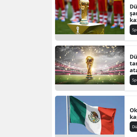
Dü
şa
ka
Sp
Dü
ta
at
Sp
Ok
ka
D