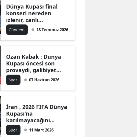
Dünya Kupası final
konseri nereden
izlenir, canlı
yayınlanacak mı?
Gündem
18 Temmuz 2026
Ozan Kabak : Dünya
Kupası öncesi son
provaydı, galibiyet
önemliydi
Spor
07 Haziran 2026
İran , 2026 FIFA Dünya
Kupası'na
katılmayacağını
açıkladı
Spor
11 Mart 2026