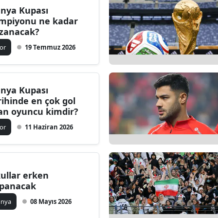
nya Kupası
Bilecik
mpiyonu ne kadar
zanacak?
Bingöl
or
19 Temmuz 2026
Bitlis
Bolu
nya Kupası
Burdur
rihinde en çok gol
an oyuncu kimdir?
Bursa
or
11 Haziran 2026
Çanakkale
Çankırı
Çorum
ullar erken
panacak
Denizli
ünya
08 Mayıs 2026
Diyarbakır