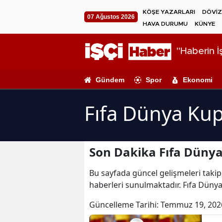
KÖŞE YAZARLARI
DÖVİZ
07 Ağustos 2026
HAVA DURUMU
KÜNYE
"Haberin İş
Gündem
Spor
Ekonomi
Fıfa Dünya Kup
Son Dakika Fıfa Dünya
Bu sayfada güncel gelişmeleri takip 
haberleri sunulmaktadır. Fıfa Dünya
Güncelleme Tarihi:
Temmuz 19, 202