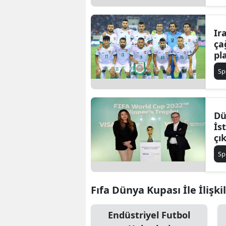
Ir
ça
pl
er
Sp
Dü
İs
çık
Sp
Fıfa Dünya Kupası İle İlişki
Endüstriyel Futbol