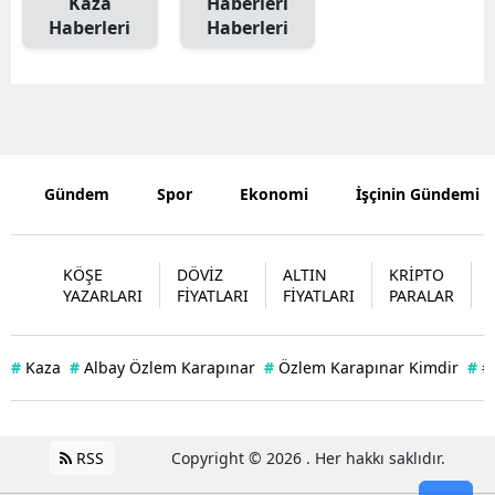
Kaza
Haberleri
Haberleri
Haberleri
Edirne
Elazığ
Erzincan
Erzurum
Gündem
Spor
Ekonomi
İşçinin Gündemi
Eskişehir
Gaziantep
KÖŞE
DÖVİZ
ALTIN
KRİPTO
YAZARLARI
FİYATLARI
FİYATLARI
PARALAR
Giresun
Gümüşhan
#
Kaza
#
Albay Özlem Karapınar
#
Özlem Karapınar Kimdir
#
#
Hakkari
Hatay
RSS
Copyright © 2026 . Her hakkı saklıdır.
Isparta