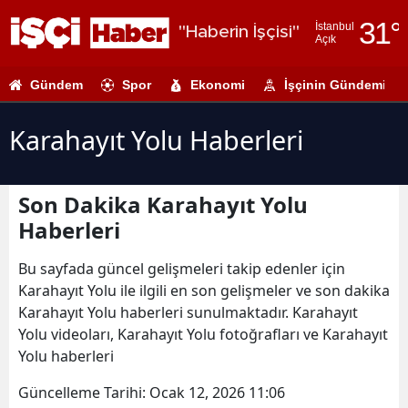
31
°
İstanbul
"Haberin İşçisi"
Açık
Adana
Gündem
Spor
Ekonomi
İşçinin Gündemi
Adıyaman
Afyonkarahi
Karahayıt Yolu Haberleri
Ağrı
Son Dakika Karahayıt Yolu
Amasya
Haberleri
Ankara
Bu sayfada güncel gelişmeleri takip edenler için
Antalya
Karahayıt Yolu ile ilgili en son gelişmeler ve son dakika
Karahayıt Yolu haberleri sunulmaktadır. Karahayıt
Artvin
Yolu videoları, Karahayıt Yolu fotoğrafları ve Karahayıt
Aydın
Yolu haberleri
Balıkesir
Güncelleme Tarihi:
Ocak 12, 2026 11:06