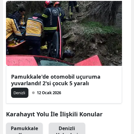
Bilecik
Bingöl
Bitlis
Bolu
Burdur
Bursa
Pamukkale'de otomobil uçuruma
Çanakkale
yuvarlandı! 2'si çocuk 5 yaralı
Çankırı
Denizli
12 Ocak 2026
Çorum
Karahayıt Yolu İle İlişkili Konular
Denizli
Pamukkale
Denizli
Diyarbakır