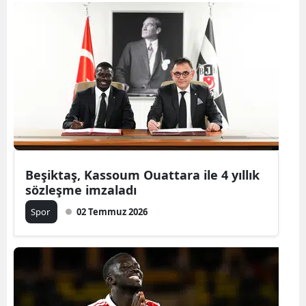
Bilecik
Bingöl
Bitlis
Bolu
Burdur
Bursa
Beşiktaş, Kassoum Ouattara ile 4 yıllık
Çanakkale
sözleşme imzaladı
Çankırı
Spor
02 Temmuz 2026
Çorum
Denizli
Diyarbakır