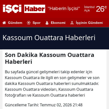
26
°
İstanbul
"Haberin İşçisi"
Açık
Adana
Gündem
Spor
Ekonomi
İşçinin Gündemi
Adıyaman
Afyonkarahi
Kassoum Ouattara Haberleri
Ağrı
Son Dakika Kassoum Ouattara
Amasya
Haberleri
Ankara
Bu sayfada güncel gelişmeleri takip edenler için
Antalya
Kassoum Ouattara ile ilgili en son gelişmeler ve son
dakika Kassoum Ouattara haberleri sunulmaktadır.
Artvin
Kassoum Ouattara videoları, Kassoum Ouattara
Aydın
fotoğrafları ve Kassoum Ouattara haberleri
Balıkesir
Güncelleme Tarihi:
Temmuz 02, 2026 21:48