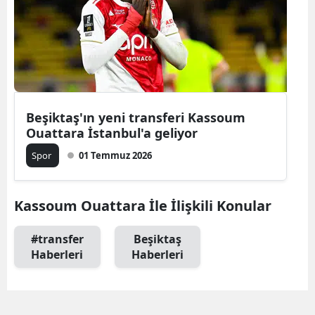
Edirne
Elazığ
Erzincan
Erzurum
Beşiktaş'ın yeni transferi Kassoum
Ouattara İstanbul'a geliyor
Eskişehir
Spor
01 Temmuz 2026
Gaziantep
Giresun
Kassoum Ouattara İle İlişkili Konular
Gümüşhan
#transfer
Beşiktaş
Hakkari
Haberleri
Haberleri
Hatay
Isparta