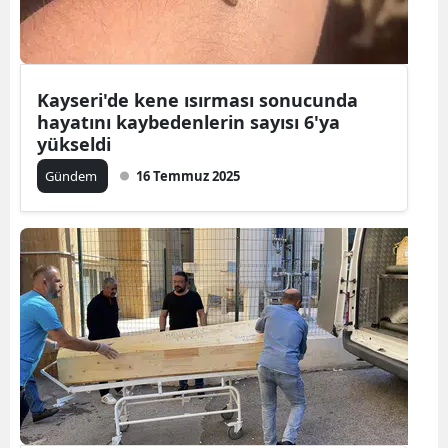
Mersin
İstanbul
Kayseri'de kene ısırması sonucunda
İzmir
hayatını kaybedenlerin sayısı 6'ya
yükseldi
Kars
Gündem
16 Temmuz 2025
Kastamonu
Kayseri
Kırklareli
Kırşehir
Kocaeli
Konya
Kütahya