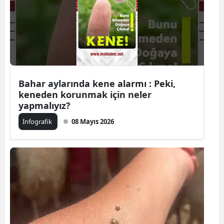
Edirne
Elazığ
Erzincan
Erzurum
Bahar aylarında kene alarmı : Peki,
keneden korunmak için neler
Eskişehir
yapmalıyız?
Gaziantep
İnfografik
08 Mayıs 2026
Giresun
Gümüşhan
Hakkari
Hatay
Isparta