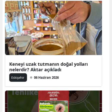
Bilecik
Bingöl
Bitlis
Bolu
Burdur
Bursa
Keneyi uzak tutmanın doğal yolları
Çanakkale
nelerdir? Aktar açıkladı
Çankırı
Eskişehir
06 Haziran 2026
Çorum
Denizli
Diyarbakır