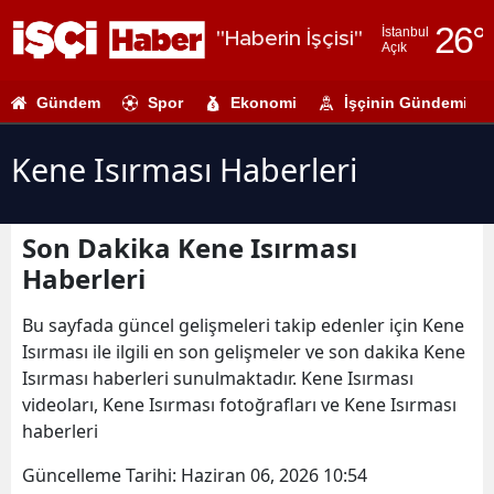
26
°
İstanbul
"Haberin İşçisi"
Açık
Adana
Gündem
Spor
Ekonomi
İşçinin Gündemi
Adıyaman
Afyonkarahi
Kene Isırması Haberleri
Ağrı
Son Dakika Kene Isırması
Amasya
Haberleri
Ankara
Bu sayfada güncel gelişmeleri takip edenler için Kene
Antalya
Isırması ile ilgili en son gelişmeler ve son dakika Kene
Isırması haberleri sunulmaktadır. Kene Isırması
Artvin
videoları, Kene Isırması fotoğrafları ve Kene Isırması
Aydın
haberleri
Balıkesir
Güncelleme Tarihi:
Haziran 06, 2026 10:54