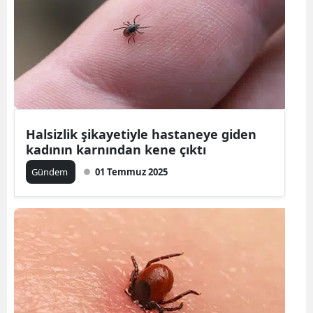
Yozgat
Zonguldak
Aksaray
Bayburt
Halsizlik şikayetiyle hastaneye giden
Karaman
kadının karnından kene çıktı
Kırıkkale
Gündem
01 Temmuz 2025
Batman
Şırnak
Bartın
Ardahan
Iğdır