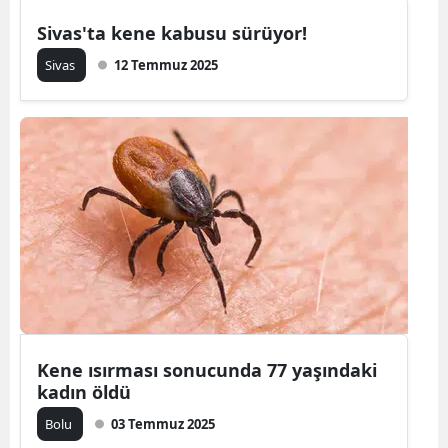
Sivas'ta kene kabusu sürüyor!
Malatya
Sivas
12 Temmuz 2025
Manisa
Kahramanm
Mardin
Muğla
Muş
Nevşehir
Niğde
Ordu
Kene ısırması sonucunda 77 yaşındaki
kadın öldü
Rize
Bolu
03 Temmuz 2025
Sakarya