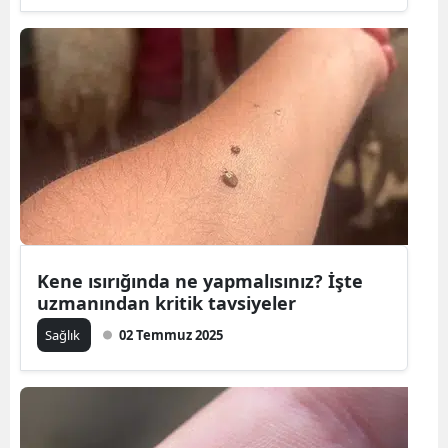
Samsun
Siirt
Sinop
Sivas
Tekirdağ
Tokat
Kene ısırığında ne yapmalısınız? İşte
Trabzon
uzmanından kritik tavsiyeler
Tunceli
Sağlık
02 Temmuz 2025
Şanlıurfa
Uşak
Van