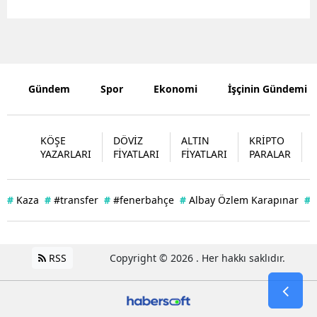
Malatya
Manisa
Kahramanm
Gündem
Spor
Ekonomi
İşçinin Gündemi
Mardin
Muğla
KÖŞE
DÖVİZ
ALTIN
KRİPTO
YAZARLARI
FİYATLARI
FİYATLARI
PARALAR
Muş
Nevşehir
#
Kaza
#
#transfer
#
#fenerbahçe
#
Albay Özlem Karapınar
#
Niğde
Ordu
RSS
Copyright © 2026 . Her hakkı saklıdır.
Rize
Sakarya