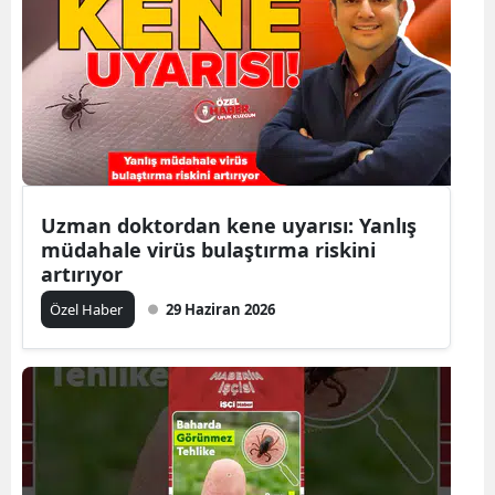
Bilecik
Bingöl
Bitlis
Bolu
Burdur
Uzman doktordan kene uyarısı: Yanlış
müdahale virüs bulaştırma riskini
Bursa
artırıyor
Çanakkale
Özel Haber
29 Haziran 2026
Çankırı
Çorum
Denizli
Diyarbakır