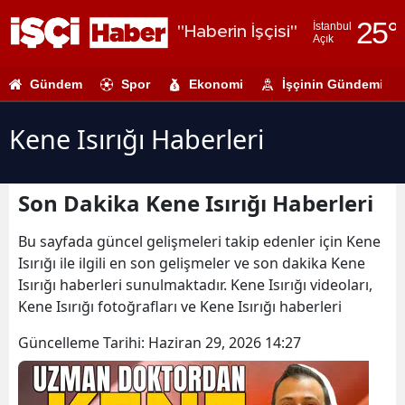
25
°
İstanbul
"Haberin İşçisi"
Açık
Adana
Gündem
Spor
Ekonomi
İşçinin Gündemi
Adıyaman
Afyonkarahi
Kene Isırığı Haberleri
Ağrı
Son Dakika Kene Isırığı Haberleri
Amasya
Ankara
Bu sayfada güncel gelişmeleri takip edenler için Kene
Isırığı ile ilgili en son gelişmeler ve son dakika Kene
Antalya
Isırığı haberleri sunulmaktadır. Kene Isırığı videoları,
Kene Isırığı fotoğrafları ve Kene Isırığı haberleri
Artvin
Güncelleme Tarihi:
Haziran 29, 2026 14:27
Aydın
Balıkesir