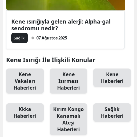
Mersin
Kene ısırığıyla gelen alerji: Alpha-gal
İstanbul
sendromu nedir?
İzmir
Sağlık
07 Ağustos 2025
Kars
Kene Isırığı İle İlişkili Konular
Kastamonu
Kayseri
Kene
Kene
Kene
Vakaları
Isırması
Haberleri
Kırklareli
Haberleri
Haberleri
Kırşehir
Kkka
Kırım Kongo
Sağlık
Kocaeli
Haberleri
Kanamalı
Haberleri
Konya
Ateşi
Haberleri
Kütahya