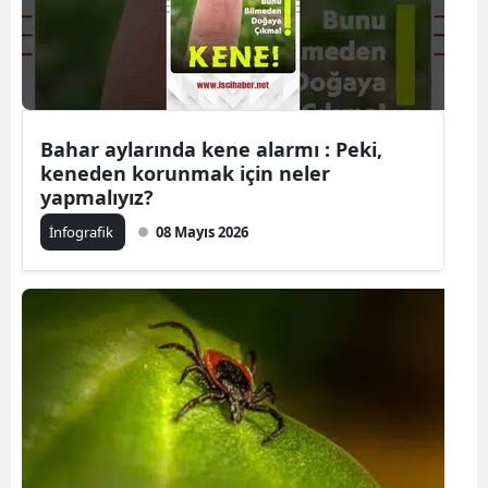
Edirne
Elazığ
Erzincan
Bahar aylarında kene alarmı : Peki,
Erzurum
keneden korunmak için neler
yapmalıyız?
Eskişehir
İnfografik
08 Mayıs 2026
Gaziantep
Giresun
Gümüşhan
Hakkari
Hatay
Isparta