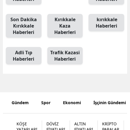
Edirne
Son Dakika
Kırıkkale
kırıkkale
Elazığ
Kırıkkale
Kaza
Haberleri
Erzincan
Haberleri
Haberleri
Erzurum
Adli Tıp
Trafik Kazasi
Eskişehir
Haberleri
Haberleri
Gaziantep
Giresun
Gümüşhan
Hakkari
Gündem
Spor
Ekonomi
İşçinin Gündemi
Hatay
KÖŞE
DÖVİZ
ALTIN
KRİPTO
Isparta
YAZARLARI
FİYATLARI
FİYATLARI
PARALAR