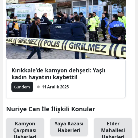
Bilecik
Bingöl
Bitlis
Bolu
Burdur
Kırıkkale’de kamyon dehşeti: Yaşlı
Bursa
kadın hayatını kaybetti!
Çanakkale
Gündem
11 Aralık 2025
Çankırı
Nuriye Can İle İlişkili Konular
Çorum
Denizli
Kamyon
Yaya Kazası
Etiler
Çarpması
Haberleri
Mahallesi
Diyarbakır
Haberleri
Haberleri