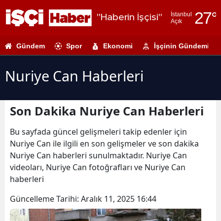
27
°
İstanbul
"Haberin İşçisi"
Açık
Adana
Gündem
Spor
Ekonomi
İşçinin Gündemi
Adıyaman
Afyonkarahi
Nuriye Can Haberleri
Ağrı
Son Dakika Nuriye Can Haberleri
Amasya
Ankara
Bu sayfada güncel gelişmeleri takip edenler için
Nuriye Can ile ilgili en son gelişmeler ve son dakika
Antalya
Nuriye Can haberleri sunulmaktadır. Nuriye Can
videoları, Nuriye Can fotoğrafları ve Nuriye Can
Artvin
haberleri
Aydın
Güncelleme Tarihi:
Aralık 11, 2025 16:44
Balıkesir