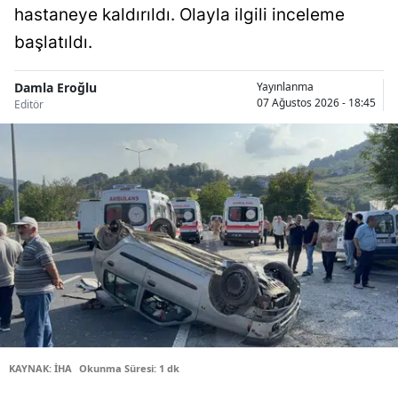
hastaneye kaldırıldı. Olayla ilgili inceleme
Samsun
başlatıldı.
Siirt
Damla Eroğlu
Yayınlanma
Sinop
07 Ağustos 2026 - 18:45
Editör
Sivas
Tekirdağ
Tokat
Trabzon
Tunceli
Şanlıurfa
Uşak
KAYNAK: İHA
Okunma Süresi: 1 dk
Van