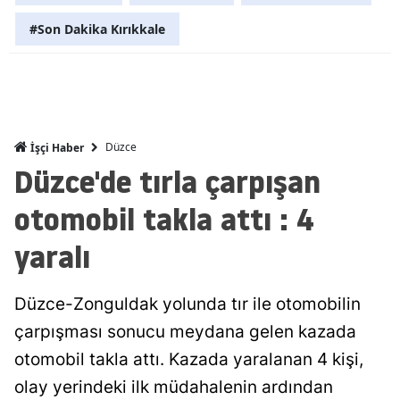
Malatya
#Son Dakika Kırıkkale
Manisa
Kahramanm
Mardin
Düzce
İşçi Haber
Düzce'de tırla çarpışan
Muğla
otomobil takla attı : 4
Muş
yaralı
Nevşehir
Niğde
Düzce-Zonguldak yolunda tır ile otomobilin
Ordu
çarpışması sonucu meydana gelen kazada
Rize
otomobil takla attı. Kazada yaralanan 4 kişi,
olay yerindeki ilk müdahalenin ardından
Sakarya