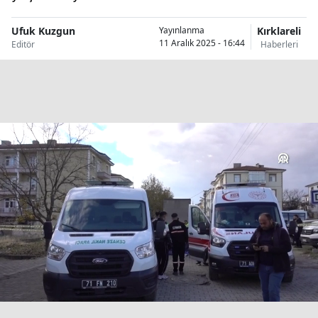
Bilecik
Ufuk Kuzgun
Kırklareli
Yayınlanma
11 Aralık 2025 - 16:44
Bingöl
Editör
Haberleri
Bitlis
Bolu
Burdur
Bursa
Çanakkale
Çankırı
Çorum
Denizli
Diyarbakır