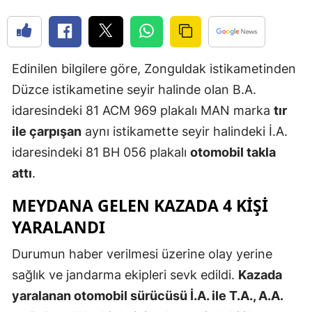
Yozgat
Zonguldak
Edinilen bilgilere göre, Zonguldak istikametinden
Aksaray
Düzce istikametine seyir halinde olan B.A.
idaresindeki 81 ACM 969 plakalı MAN marka
tır
Bayburt
ile çarpışan
aynı istikamette seyir halindeki İ.A.
Karaman
idaresindeki 81 BH 056 plakalı
otomobil takla
Kırıkkale
attı
.
Batman
MEYDANA GELEN KAZADA 4 KIŞI
YARALANDI
Şırnak
Durumun haber verilmesi üzerine olay yerine
Bartın
sağlık ve jandarma ekipleri sevk edildi.
Kazada
Ardahan
yaralanan otomobil sürücüsü İ.A. ile T.A., A.A.
Iğdır