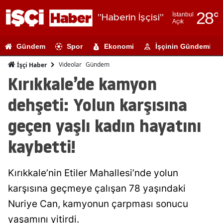
28
°
İstanbul
"Haberin İşçisi"
Açık
Adana
Gündem
Spor
Ekonomi
İşçinin Gündemi
Adıyaman
Videolar
Gündem
İşçi Haber
Afyonkarahi
Kırıkkale’de kamyon
Ağrı
dehşeti: Yolun karşısına
Amasya
geçen yaşlı kadın hayatını
Ankara
kaybetti!
Antalya
Kırıkkale’nin Etiler Mahallesi’nde yolun
Artvin
karşısına geçmeye çalışan 78 yaşındaki
Aydın
Nuriye Can, kamyonun çarpması sonucu
Balıkesir
yaşamını yitirdi.