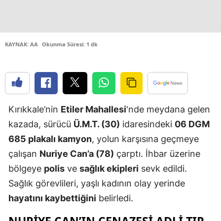
Edirne
Elazığ
KAYNAK: AA
Okunma Süresi: 1 dk
Erzincan
Erzurum
Eskişehir
Kırıkkale’nin
Etiler Mahallesi
'nde meydana gelen
Gaziantep
kazada, sürücü
Ü.M.T. (30)
idaresindeki
06 DGM
Giresun
685 plakalı kamyon
, yolun karşısına geçmeye
çalışan
Nuriye Can’a (78)
çarptı. İhbar üzerine
Gümüşhan
bölgeye
polis
ve
sağlık ekipleri
sevk edildi.
Hakkari
Sağlık görevlileri, yaşlı kadının olay yerinde
Hatay
hayatını kaybettiğini
belirledi.
Isparta
NURIYE CAN’IN CENAZESI ADLI TIP