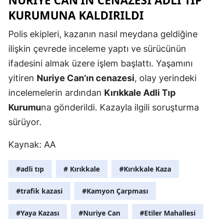
KURUMUNA KALDIRILDI
Mersin
Polis ekipleri, kazanın nasıl meydana geldiğine
İstanbul
ilişkin çevrede inceleme yaptı ve sürücünün
İzmir
ifadesini almak üzere işlem başlattı. Yaşamını
Kars
yitiren
Nuriye Can’ın cenazesi
, olay yerindeki
incelemelerin ardından
Kırıkkale Adli Tıp
Kastamonu
Kurumu
na gönderildi. Kazayla ilgili soruşturma
Kayseri
sürüyor.
Kırklareli
Kaynak: AA
Kırşehir
#adli tıp
# Kırıkkale
#Kırıkkale Kaza
Kocaeli
#trafik kazasi
#Kamyon Çarpması
Konya
#Yaya Kazası
#Nuriye Can
#Etiler Mahallesi
Kütahya