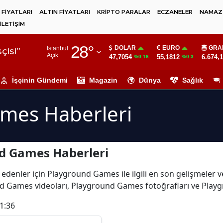
 FİYATLARI
ALTIN FİYATLARI
KRİPTO PARALAR
ECZANELER
NAMAZ 
İLETİŞİM
Adana
28
°
DOLAR
EURO
GRA
İstanbul
Adıyaman
çisi"
Açık
47,7054
55,1812
6.674,
%0.16
%0.3
Afyonkarahisar
İşçinin Gündemi
Magazin
Dünya
Sağlık
Ağrı
mes Haberleri
Amasya
Ankara
d Games Haberleri
Antalya
Artvin
 edenler için Playground Games ile ilgili en son gelişmele
nd Games videoları, Playground Games fotoğrafları ve Play
Aydın
1:36
Balıkesir