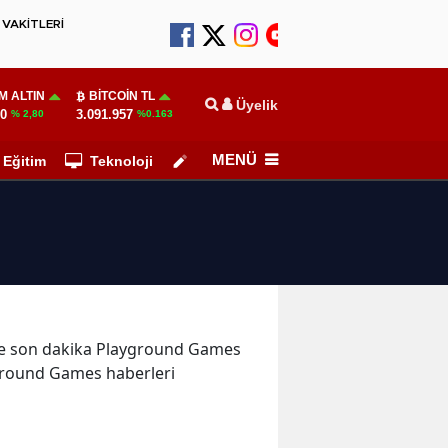
VAKİTLERİ
M ALTIN
BITCOIN TL
Üyelik
10
3.091.957
% 2,80
%0.163
MENÜ
Eğitim
Teknoloji
Köşe Yazarları
r ve son dakika Playground Games
ground Games haberleri