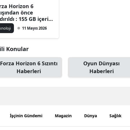
rza Horizon 6
Bilecik
kışından önce
dırıldı : 155 GB içerik
Bingöl
ternete düştü
knoloji
11 Mayıs 2026
Bitlis
Bolu
li Konular
Burdur
Forza Horizon 6 Sızıntı
Oyun Dünyası
Bursa
Haberleri
Haberleri
Çanakkale
Çankırı
Çorum
Denizli
İşçinin Gündemi
Magazin
Dünya
Sağlık
Diyarbakır