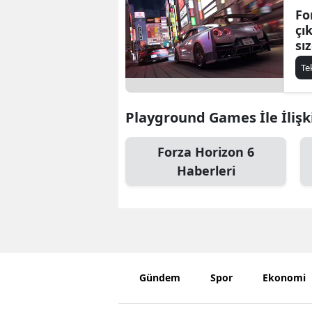
Fo
çı
sız
in
Te
Playground Games İle İlişki
Forza Horizon 6
Haberleri
Gündem
Spor
Ekonomi