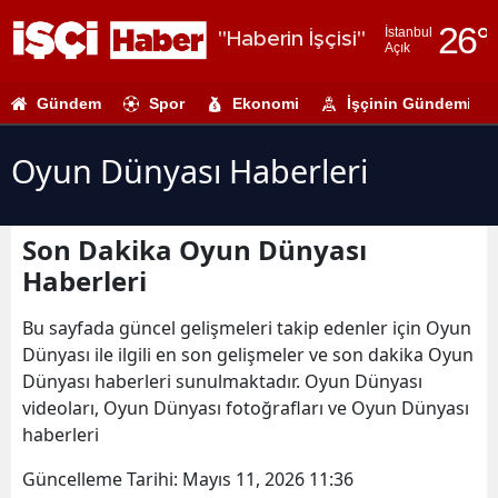
26
°
İstanbul
"Haberin İşçisi"
Açık
Adana
Gündem
Spor
Ekonomi
İşçinin Gündemi
Adıyaman
Afyonkarahi
Oyun Dünyası Haberleri
Ağrı
Son Dakika Oyun Dünyası
Amasya
Haberleri
Ankara
Bu sayfada güncel gelişmeleri takip edenler için Oyun
Antalya
Dünyası ile ilgili en son gelişmeler ve son dakika Oyun
Dünyası haberleri sunulmaktadır. Oyun Dünyası
Artvin
videoları, Oyun Dünyası fotoğrafları ve Oyun Dünyası
Aydın
haberleri
Balıkesir
Güncelleme Tarihi:
Mayıs 11, 2026 11:36