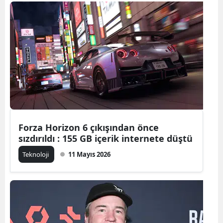
Bilecik
Bingöl
Bitlis
Bolu
Burdur
Bursa
Forza Horizon 6 çıkışından önce
Çanakkale
sızdırıldı : 155 GB içerik internete düştü
Çankırı
Teknoloji
11 Mayıs 2026
Çorum
Denizli
Diyarbakır