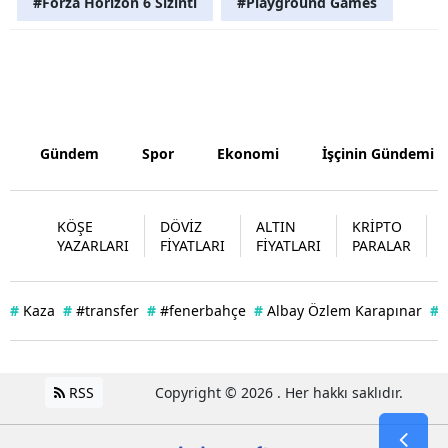
#Forza Horizon 6 Sızıntı
#Playground Games
Samsun
Siirt
Sinop
Gündem
Spor
Ekonomi
İşçinin Gündemi
Sivas
Tekirdağ
KÖŞE
DÖVİZ
ALTIN
KRİPTO
Tokat
YAZARLARI
FİYATLARI
FİYATLARI
PARALAR
Trabzon
#
Kaza
#
#transfer
#
#fenerbahçe
#
Albay Özlem Karapınar
#
Tunceli
Şanlıurfa
RSS
Copyright © 2026 . Her hakkı saklıdır.
Uşak
Van