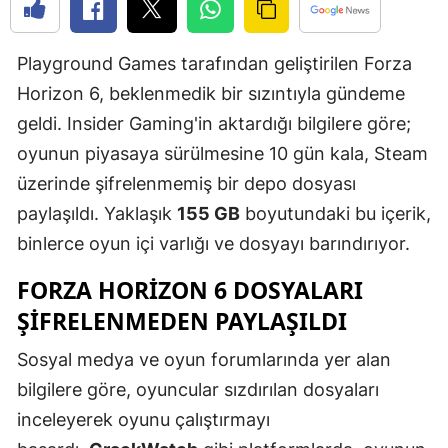
Edirne
Playground Games tarafından geliştirilen Forza
Elazığ
Horizon 6, beklenmedik bir sızıntıyla gündeme
Erzincan
geldi. Insider Gaming'in aktardığı bilgilere göre;
Erzurum
oyunun piyasaya sürülmesine 10 gün kala, Steam
üzerinde şifrelenmemiş bir depo dosyası
Eskişehir
paylaşıldı. Yaklaşık
155 GB
boyutundaki bu içerik,
Gaziantep
binlerce oyun içi varlığı ve dosyayı barındırıyor.
Giresun
FORZA HORIZON 6 DOSYALARI
Gümüşhan
ŞIFRELENMEDEN PAYLAŞILDI
Hakkari
Sosyal medya ve oyun forumlarında yer alan
bilgilere göre, oyuncular sızdırılan dosyaları
Hatay
inceleyerek oyunu çalıştırmayı
Isparta