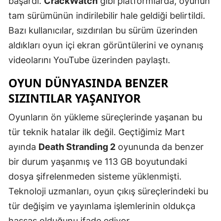
başardı.
CrackWatch
gibi platformlarda, oyunun
Mersin
tam sürümünün indirilebilir hale geldiği belirtildi.
Bazı kullanıcılar, sızdırılan bu sürüm üzerinden
İstanbul
aldıkları oyun içi ekran görüntülerini ve oynanış
İzmir
videolarını YouTube üzerinden paylaştı.
Kars
OYUN DÜNYASINDA BENZER
Kastamonu
SIZINTILAR YAŞANIYOR
Kayseri
Oyunların ön yükleme süreçlerinde yaşanan bu
tür teknik hatalar ilk değil. Geçtiğimiz Mart
Kırklareli
ayında
Death Stranding 2
oyununda da benzer
Kırşehir
bir durum yaşanmış ve 113 GB boyutundaki
Kocaeli
dosya şifrelenmeden sisteme yüklenmişti.
Teknoloji uzmanları, oyun çıkış süreçlerindeki bu
Konya
tür değişim ve yayınlama işlemlerinin oldukça
Kütahya
hassas olduğunu ifade ediyor.