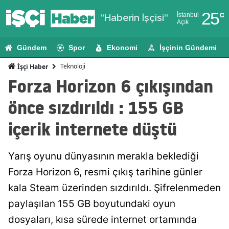
25
°
İstanbul
"Haberin İşçisi"
Açık
Adana
Gündem
Spor
Ekonomi
İşçinin Gündemi
Adıyaman
Teknoloji
İşçi Haber
Afyonkarahi
Forza Horizon 6 çıkışından
Ağrı
önce sızdırıldı : 155 GB
Amasya
içerik internete düştü
Ankara
Yarış oyunu dünyasının merakla beklediği
Antalya
Forza Horizon 6, resmi çıkış tarihine günler
Artvin
kala Steam üzerinden sızdırıldı. Şifrelenmeden
Aydın
paylaşılan 155 GB boyutundaki oyun
dosyaları, kısa sürede internet ortamında
Balıkesir