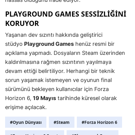
Malatya
PLAYGROUND GAMES SESSIZLIĞINI
KORUYOR
Manisa
Kahramanm
Yaşanan dev sızıntı hakkında geliştirici
stüdyo
Playground Games
henüz resmi bir
Mardin
açıklama yapmadı. Dosyaların Steam üzerinden
Muğla
kaldırılmasına rağmen sızıntının yayılmaya
devam ettiği belirtiliyor. Herhangi bir teknik
Muş
sorun yaşamak istemeyen ve oyunun final
Nevşehir
sürümünü bekleyen kullanıcılar için Forza
Niğde
Horizon 6,
19 Mayıs
tarihinde küresel olarak
erişime açılacak.
Ordu
Rize
#Oyun Dünyası
#Steam
#Forza Horizon 6
Sakarya