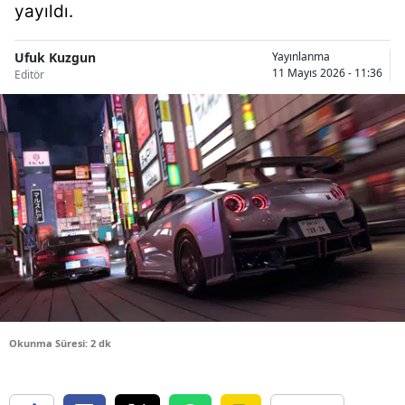
yayıldı.
Bilecik
Bingöl
Ufuk Kuzgun
Yayınlanma
11 Mayıs 2026 - 11:36
Editör
Bitlis
Bolu
Burdur
Bursa
Çanakkale
Çankırı
Çorum
Okunma Süresi: 2 dk
Denizli
Diyarbakır