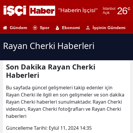
26
°
İstanbul
"Haberin İşçisi"
Açık
Adana
Gündem
Spor
Ekonomi
İşçinin Gündemi
Adıyaman
Afyonkarahi
Rayan Cherki Haberleri
Ağrı
Son Dakika Rayan Cherki
Amasya
Haberleri
Ankara
Bu sayfada güncel gelişmeleri takip edenler için
Antalya
Rayan Cherki ile ilgili en son gelişmeler ve son dakika
Rayan Cherki haberleri sunulmaktadır. Rayan Cherki
Artvin
videoları, Rayan Cherki fotoğrafları ve Rayan Cherki
Aydın
haberleri
Balıkesir
Güncelleme Tarihi:
Eylül 11, 2024 14:35