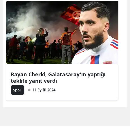
Bilecik
Bingöl
Bitlis
Bolu
Burdur
Bursa
Rayan Cherki, Galatasaray'ın yaptığı
Çanakkale
teklife yanıt verdi
Çankırı
Spor
11 Eylül 2024
Çorum
Denizli
Diyarbakır