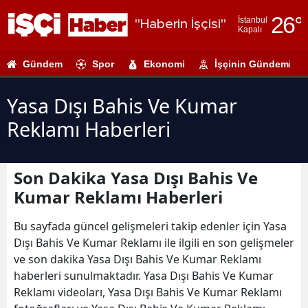
26
°
İstanbul
"Haberin İşçisi"
Kapalı
Adana
Gündem
Spor
Ekonomi
İşçinin Gündemi
Adıyaman
Afyonkarahi
Yasa Dışı Bahis Ve Kumar
Reklamı Haberleri
Ağrı
Amasya
Son Dakika Yasa Dışı Bahis Ve
Ankara
Kumar Reklamı Haberleri
Antalya
Bu sayfada güncel gelişmeleri takip edenler için Yasa
Artvin
Dışı Bahis Ve Kumar Reklamı ile ilgili en son gelişmeler
ve son dakika Yasa Dışı Bahis Ve Kumar Reklamı
Aydın
haberleri sunulmaktadır. Yasa Dışı Bahis Ve Kumar
Reklamı videoları, Yasa Dışı Bahis Ve Kumar Reklamı
Balıkesir