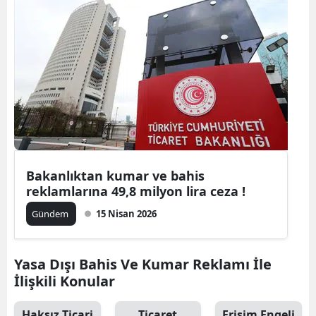
Edirne
Elazığ
Erzincan
Erzurum
Eskişehir
Gaziantep
Bakanlıktan kumar ve bahis
reklamlarına 49,8 milyon lira ceza !
Giresun
Gündem
15 Nisan 2026
Gümüşhan
Hakkari
Yasa Dışı Bahis Ve Kumar Reklamı İle
Hatay
İlişkili Konular
Isparta
Haksız Ticari
Ticaret
Erişim Engeli