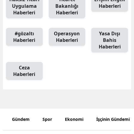
Uygulama
Bakanlığı
Haberleri
Mersin
Haberleri
Haberleri
İstanbul
İzmir
#gözaltı
Operasyon
Yasa Dışı
Haberleri
Haberleri
Bahis
Kars
Haberleri
Kastamonu
Ceza
Kayseri
Haberleri
Kırklareli
Kırşehir
Kocaeli
Konya
Gündem
Spor
Ekonomi
İşçinin Gündemi
Kütahya