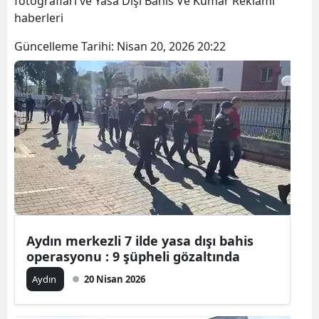
fotoğrafları ve Yasa Dışı Bahis Ve Kumar Reklamı
Bilecik
haberleri
Bingöl
Güncelleme Tarihi:
Nisan 20, 2026 20:22
Bitlis
Bolu
Burdur
Bursa
Çanakkale
Çankırı
Aydın merkezli 7 ilde yasa dışı bahis
Çorum
operasyonu : 9 şüpheli gözaltında
Denizli
Aydın
20 Nisan 2026
Diyarbakır