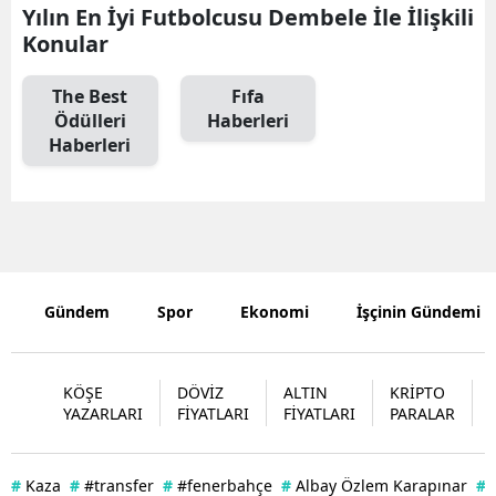
Yılın En İyi Futbolcusu Dembele İle İlişkili
Edirne
Konular
Elazığ
The Best
Fıfa
Erzincan
Ödülleri
Haberleri
Haberleri
Erzurum
Eskişehir
Gaziantep
Giresun
Gündem
Spor
Ekonomi
İşçinin Gündemi
Gümüşhan
Hakkari
KÖŞE
DÖVİZ
ALTIN
KRİPTO
YAZARLARI
FİYATLARI
FİYATLARI
PARALAR
Hatay
Isparta
#
Kaza
#
#transfer
#
#fenerbahçe
#
Albay Özlem Karapınar
#