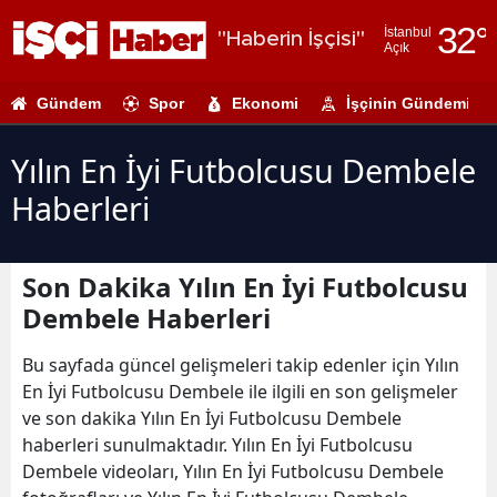
32
°
İstanbul
"Haberin İşçisi"
Açık
Adana
Gündem
Spor
Ekonomi
İşçinin Gündemi
Adıyaman
Afyonkarahi
Yılın En İyi Futbolcusu Dembele
Haberleri
Ağrı
Amasya
Son Dakika Yılın En İyi Futbolcusu
Ankara
Dembele Haberleri
Antalya
Bu sayfada güncel gelişmeleri takip edenler için Yılın
Artvin
En İyi Futbolcusu Dembele ile ilgili en son gelişmeler
ve son dakika Yılın En İyi Futbolcusu Dembele
Aydın
haberleri sunulmaktadır. Yılın En İyi Futbolcusu
Dembele videoları, Yılın En İyi Futbolcusu Dembele
Balıkesir