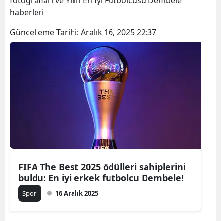
fotoğrafları ve Yılın En İyi Futbolcusu Dembele
Bilecik
haberleri
Bingöl
Güncelleme Tarihi:
Aralık 16, 2025 22:37
Bitlis
Bolu
Burdur
Bursa
Çanakkale
Çankırı
FIFA The Best 2025 ödülleri sahiplerini
Çorum
buldu: En iyi erkek futbolcu Dembele!
Denizli
Spor
16 Aralık 2025
Diyarbakır