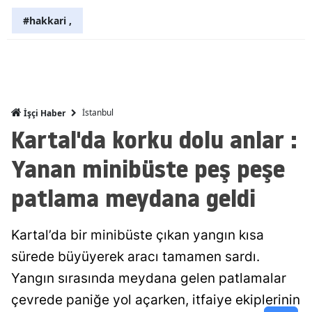
#hakkari ,
Malatya
Manisa
Kahramanm
Mardin
İstanbul
İşçi Haber
Kartal'da korku dolu anlar :
Muğla
Yanan minibüste peş peşe
Muş
patlama meydana geldi
Nevşehir
Niğde
Kartal’da bir minibüste çıkan yangın kısa
Ordu
sürede büyüyerek aracı tamamen sardı.
Yangın sırasında meydana gelen patlamalar
Rize
çevrede paniğe yol açarken, itfaiye ekiplerinin
Sakarya