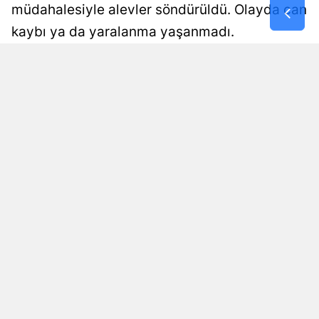
müdahalesiyle alevler söndürüldü. Olayda can
Samsun
kaybı ya da yaralanma yaşanmadı.
Siirt
Damla Eroğlu
Yayınlanma
07 Ağustos 2026 - 00:56
Editör
Sinop
Sivas
Tekirdağ
Tokat
Trabzon
Tunceli
Şanlıurfa
Uşak
Okunma Süresi: 1 dk
Van