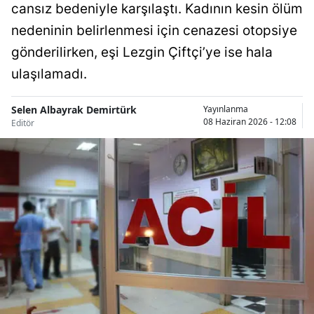
cansız bedeniyle karşılaştı. Kadının kesin ölüm
Bilecik
nedeninin belirlenmesi için cenazesi otopsiye
Bingöl
gönderilirken, eşi Lezgin Çiftçi’ye ise hala
ulaşılamadı.
Bitlis
Bolu
Selen Albayrak Demirtürk
Yayınlanma
08 Haziran 2026 - 12:08
Editör
Burdur
Bursa
Çanakkale
Çankırı
Çorum
Denizli
Diyarbakır