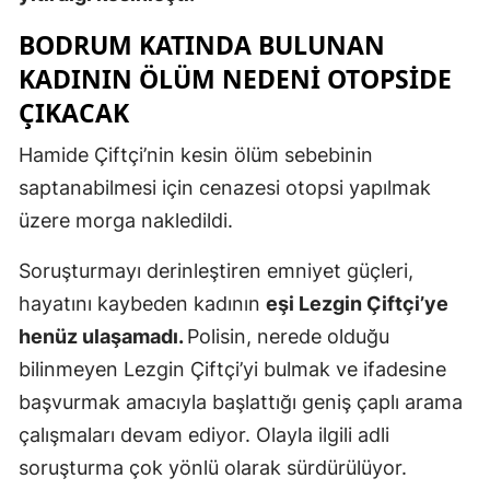
Mersin
BODRUM KATINDA BULUNAN
KADININ ÖLÜM NEDENI OTOPSIDE
İstanbul
ÇIKACAK
İzmir
Hamide Çiftçi’nin kesin ölüm sebebinin
Kars
saptanabilmesi için cenazesi otopsi yapılmak
Kastamonu
üzere morga nakledildi.
Kayseri
Soruşturmayı derinleştiren emniyet güçleri,
Kırklareli
hayatını kaybeden kadının
eşi Lezgin Çiftçi’ye
henüz ulaşamadı.
Polisin, nerede olduğu
Kırşehir
bilinmeyen Lezgin Çiftçi’yi bulmak ve ifadesine
Kocaeli
başvurmak amacıyla başlattığı geniş çaplı arama
çalışmaları devam ediyor. Olayla ilgili adli
Konya
soruşturma çok yönlü olarak sürdürülüyor.
Kütahya