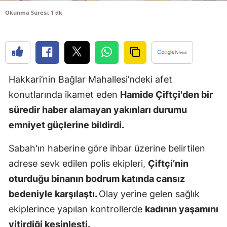
Edirne
Okunma Süresi: 1 dk
Elazığ
Erzincan
Erzurum
Hakkari’nin Bağlar Mahallesi’ndeki afet
konutlarında ikamet eden
Hamide Çiftçi'den bir
Eskişehir
süredir haber alamayan yakınları durumu
Gaziantep
emniyet güçlerine bildirdi.
Giresun
Sabah'ın haberine göre ihbar üzerine belirtilen
Gümüşhan
adrese sevk edilen polis ekipleri,
Çiftçi’nin
oturduğu binanın bodrum katında cansız
Hakkari
bedeniyle karşılaştı.
Olay yerine gelen sağlık
Hatay
ekiplerince yapılan kontrollerde
kadının yaşamını
Isparta
yitirdiği kesinleşti.