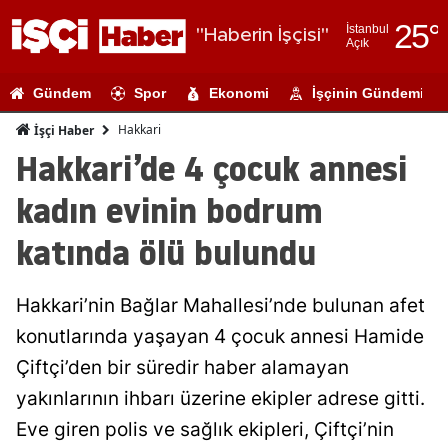
25
°
İstanbul
"Haberin İşçisi"
Açık
Adana
Gündem
Spor
Ekonomi
İşçinin Gündemi
Adıyaman
Hakkari
İşçi Haber
Afyonkarahi
Hakkari’de 4 çocuk annesi
Ağrı
kadın evinin bodrum
Amasya
katında ölü bulundu
Ankara
Hakkari’nin Bağlar Mahallesi’nde bulunan afet
Antalya
konutlarında yaşayan 4 çocuk annesi Hamide
Artvin
Çiftçi’den bir süredir haber alamayan
Aydın
yakınlarının ihbarı üzerine ekipler adrese gitti.
Eve giren polis ve sağlık ekipleri, Çiftçi’nin
Balıkesir