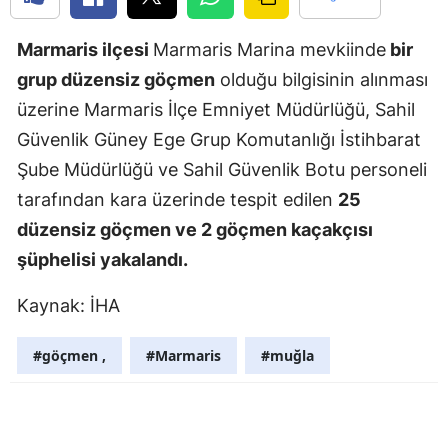
Samsun
Marmaris ilçesi
Marmaris Marina mevkiinde
bir
Siirt
grup düzensiz göçmen
olduğu bilgisinin alınması
üzerine Marmaris İlçe Emniyet Müdürlüğü, Sahil
Sinop
Güvenlik Güney Ege Grup Komutanlığı İstihbarat
Sivas
Şube Müdürlüğü ve Sahil Güvenlik Botu personeli
Tekirdağ
tarafından kara üzerinde tespit edilen
25
düzensiz göçmen ve 2 göçmen kaçakçısı
Tokat
şüphelisi yakalandı.
Trabzon
Kaynak: İHA
Tunceli
#göçmen ,
#Marmaris
#muğla
Şanlıurfa
Uşak
Van