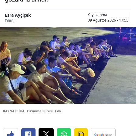
Malatya
Esra Ayçiçek
Yayınlanma
09 Ağustos 2026 - 17:55
Editör
Manisa
Kahramanm
Mardin
Muğla
Muş
Nevşehir
Niğde
Ordu
KAYNAK: İHA
Okunma Süresi: 1 dk
Rize
Sakarya