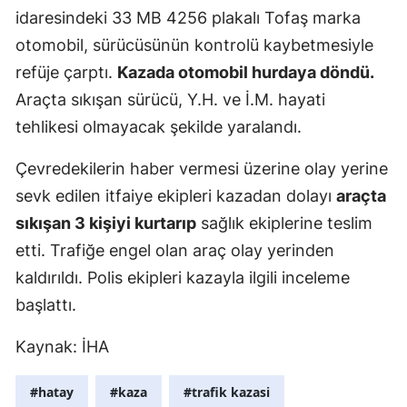
idaresindeki 33 MB 4256 plakalı Tofaş marka
Edirne
otomobil, sürücüsünün kontrolü kaybetmesiyle
Elazığ
refüje çarptı.
Kazada otomobil hurdaya döndü.
Erzincan
Araçta sıkışan sürücü, Y.H. ve İ.M. hayati
tehlikesi olmayacak şekilde yaralandı.
Erzurum
Çevredekilerin haber vermesi üzerine olay yerine
Eskişehir
sevk edilen itfaiye ekipleri kazadan dolayı
araçta
Gaziantep
sıkışan 3 kişiyi kurtarıp
sağlık ekiplerine teslim
Giresun
etti. Trafiğe engel olan araç olay yerinden
kaldırıldı. Polis ekipleri kazayla ilgili inceleme
Gümüşhan
başlattı.
Hakkari
Kaynak: İHA
Hatay
#hatay
#kaza
#trafik kazasi
Isparta