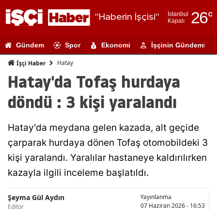
26
°
İstanbul
"Haberin İşçisi"
Kapalı
Adana
Gündem
Spor
Ekonomi
İşçinin Gündemi
Adıyaman
Hatay
İşçi Haber
Afyonkarahi
Hatay'da Tofaş hurdaya
Ağrı
döndü : 3 kişi yaralandı
Amasya
Hatay'da meydana gelen kazada, alt geçide
Ankara
çarparak hurdaya dönen Tofaş otomobildeki 3
Antalya
kişi yaralandı. Yaralılar hastaneye kaldırılırken
Artvin
kazayla ilgili inceleme başlatıldı.
Aydın
Şeyma Gül Aydın
Yayınlanma
07 Haziran 2026 - 16:53
Editör
Balıkesir