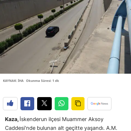
Bilecik
Bingöl
Bitlis
Bolu
Burdur
Bursa
Çanakkale
KAYNAK: İHA
Okunma Süresi: 1 dk
Çankırı
Çorum
Denizli
Kaza,
İskenderun ilçesi Muammer Aksoy
Diyarbakır
Caddesi'nde bulunan alt geçitte yaşandı. A.M.