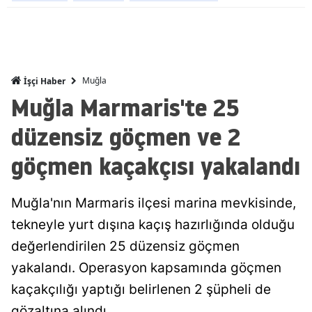
Mersin
İstanbul
İzmir
Muğla
İşçi Haber
Muğla Marmaris'te 25
Kars
düzensiz göçmen ve 2
Kastamonu
göçmen kaçakçısı yakalandı
Kayseri
Kırklareli
Muğla'nın Marmaris ilçesi marina mevkisinde,
Kırşehir
tekneyle yurt dışına kaçış hazırlığında olduğu
değerlendirilen 25 düzensiz göçmen
Kocaeli
yakalandı. Operasyon kapsamında göçmen
Konya
kaçakçılığı yaptığı belirlenen 2 şüpheli de
Kütahya
gözaltına alındı.