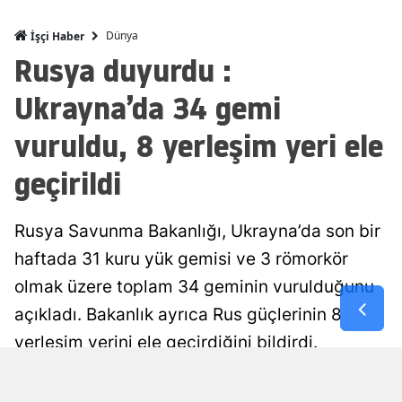
Malatya
Dünya
İşçi Haber
Rusya duyurdu :
Manisa
Ukrayna’da 34 gemi
Kahramanm
vuruldu, 8 yerleşim yeri ele
Mardin
geçirildi
Muğla
Muş
Rusya Savunma Bakanlığı, Ukrayna’da son bir
Nevşehir
haftada 31 kuru yük gemisi ve 3 römorkör
olmak üzere toplam 34 geminin vurulduğunu
Niğde
açıkladı. Bakanlık ayrıca Rus güçlerinin 8
Ordu
yerleşim yerini ele geçirdiğini bildirdi.
Rize
Damla Eroğlu
Yayınlanma
Sakarya