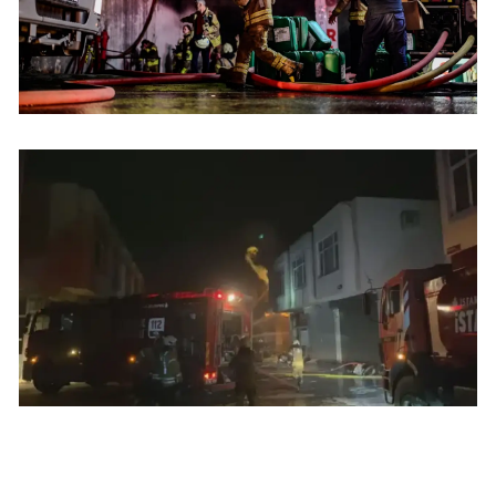
Mersin
İstanbul
İzmir
Kars
Kastamonu
Kayseri
Kırklareli
Kırşehir
Kocaeli
Konya
Kütahya