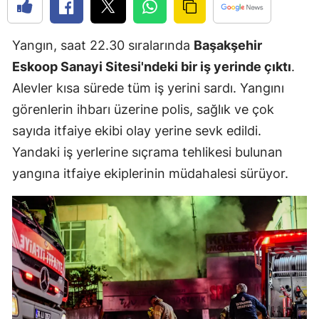
Edirne
Yangın, saat 22.30 sıralarında
Başakşehir
Elazığ
Eskoop Sanayi Sitesi'ndeki bir iş yerinde çıktı
.
Erzincan
Alevler kısa sürede tüm iş yerini sardı. Yangını
Erzurum
görenlerin ihbarı üzerine polis, sağlık ve çok
sayıda itfaiye ekibi olay yerine sevk edildi.
Eskişehir
Yandaki iş yerlerine sıçrama tehlikesi bulunan
Gaziantep
yangına itfaiye ekiplerinin müdahalesi sürüyor.
Giresun
Gümüşhan
Hakkari
Hatay
Isparta