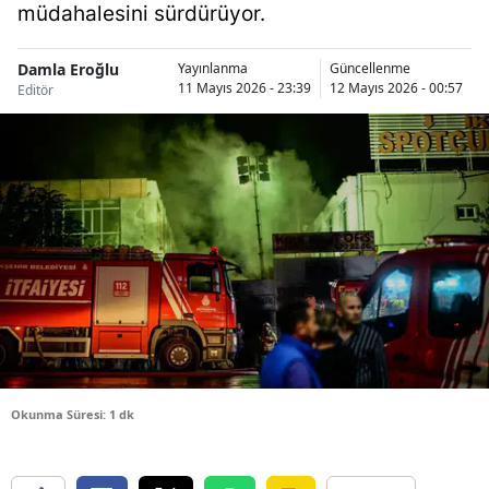
müdahalesini sürdürüyor.
Bilecik
Bingöl
Damla Eroğlu
Yayınlanma
Güncellenme
11 Mayıs 2026 - 23:39
12 Mayıs 2026 - 00:57
Editör
Bitlis
Bolu
Burdur
Bursa
Çanakkale
Çankırı
Çorum
Okunma Süresi: 1 dk
Denizli
Diyarbakır