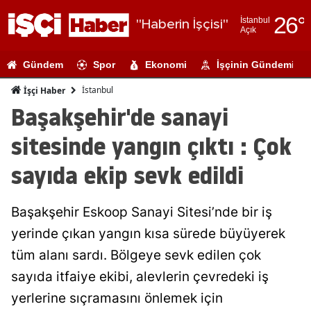
26
°
İstanbul
"Haberin İşçisi"
Açık
Adana
Gündem
Spor
Ekonomi
İşçinin Gündemi
Adıyaman
İstanbul
İşçi Haber
Afyonkarahi
Başakşehir'de sanayi
Ağrı
sitesinde yangın çıktı : Çok
Amasya
sayıda ekip sevk edildi
Ankara
Başakşehir Eskoop Sanayi Sitesi’nde bir iş
Antalya
yerinde çıkan yangın kısa sürede büyüyerek
Artvin
tüm alanı sardı. Bölgeye sevk edilen çok
Aydın
sayıda itfaiye ekibi, alevlerin çevredeki iş
yerlerine sıçramasını önlemek için
Balıkesir