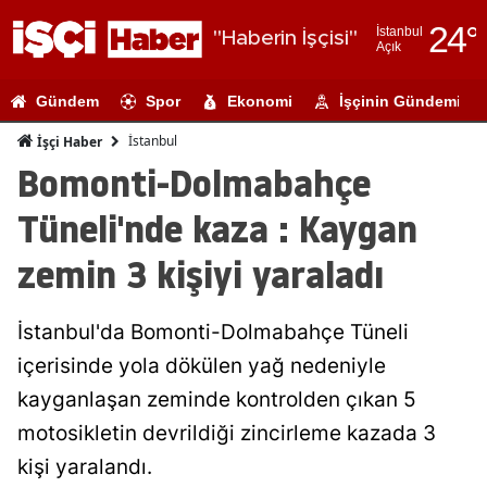
24
°
İstanbul
"Haberin İşçisi"
Açık
Adana
Gündem
Spor
Ekonomi
İşçinin Gündemi
Adıyaman
İstanbul
İşçi Haber
Afyonkarahi
Bomonti-Dolmabahçe
Ağrı
Tüneli'nde kaza : Kaygan
Amasya
zemin 3 kişiyi yaraladı
Ankara
İstanbul'da Bomonti-Dolmabahçe Tüneli
Antalya
içerisinde yola dökülen yağ nedeniyle
Artvin
kayganlaşan zeminde kontrolden çıkan 5
Aydın
motosikletin devrildiği zincirleme kazada 3
kişi yaralandı.
Balıkesir