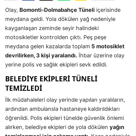
Edirne
Olay,
Bomonti-Dolmabahçe Tüneli
içerisinde
meydana geldi. Yola dökülen yağ nedeniyle
Elazığ
kayganlaşan zeminde seyir halindeki
Erzincan
motosikletler kontrolden çıktı. Peş peşe
Erzurum
meydana gelen kazalarda toplam
5 motosiklet
devrilirken, 3 kişi yaralandı.
İhbar üzerine olay
Eskişehir
yerine polis ve sağlık ekipleri sevk edildi.
Gaziantep
BELEDIYE EKIPLERI TÜNELI
Giresun
TEMIZLEDI
Gümüşhan
İlk müdahaleleri olay yerinde yapılan yaralıların,
Hakkari
ardından ambulansla hastaneye kaldırıldıkları
öğrenildi. Polis ekipleri tünelde güvenlik önlemi
Hatay
alırken, belediye ekipleri de yola dökülen
yağın
Isparta