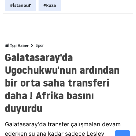
#İstanbul'
#kaza
Malatya
Manisa
Kahramanm
Spor
İşçi Haber
Mardin
Galatasaray'da
Muğla
Ugochukwu'nun ardından
Muş
bir orta saha transferi
Nevşehir
daha ! Afrika basını
Niğde
duyurdu
Ordu
Rize
Galatasaray'da transfer çalışmaları devam
ederken şu ana kadar sadece Lesley
Sakarya