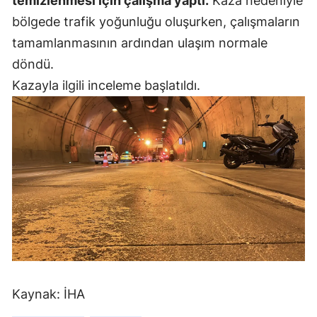
temizlenmesi için çalışma yaptı.
Kaza nedeniyle
Mersin
bölgede trafik yoğunluğu oluşurken, çalışmaların
tamamlanmasının ardından ulaşım normale
İstanbul
döndü.
İzmir
Kazayla ilgili inceleme başlatıldı.
Kars
Kastamonu
Kayseri
Kırklareli
Kırşehir
Kocaeli
Konya
Kaynak: İHA
Kütahya