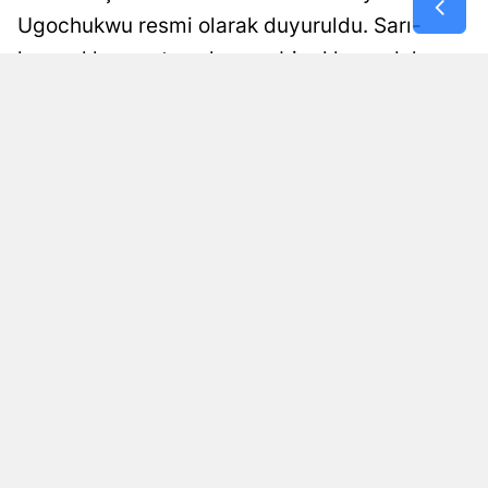
Ugochukwu resmi olarak duyuruldu. Sarı-
Samsun
kırmızılıların orta sahasına bir ekleme daha
Siirt
yapmak istediği öğrenildi. Gündeme gelen
isim ortaya çıktı. Afrika basını transfer
Sinop
gelişmesini açıkladı. İşte detaylar...
Sivas
Tekirdağ
Ali Çetin
Yayınlanma
Güncellenme
06 Ağustos 2026 - 11:11
06 Ağustos 2026 - 11:14
Editör
Tokat
Trabzon
Tunceli
Şanlıurfa
Uşak
Van