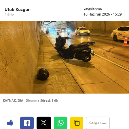
Bilecik
Ufuk Kuzgun
Yayınlanma
10 Haziran 2026 - 15:29
Editör
Bingöl
Bitlis
Bolu
Burdur
Bursa
Çanakkale
Çankırı
Çorum
KAYNAK: İHA
Okunma Süresi: 1 dk
Denizli
Diyarbakır