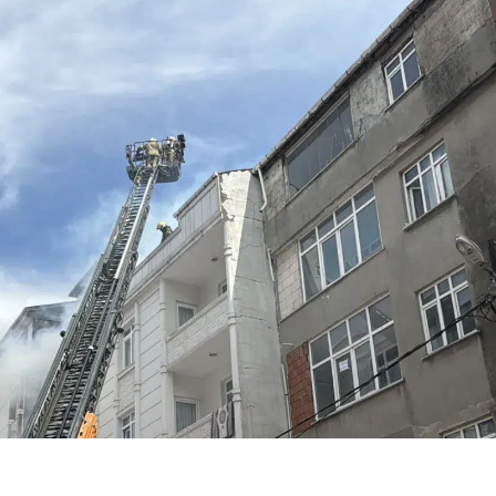
Bilecik
Bingöl
Bitlis
Bolu
Burdur
Bursa
Çanakkale
Çankırı
Çorum
Denizli
Diyarbakır