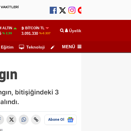
VAKİTLERİ
 ALTIN
BITCOIN TL
Üyelik
5
3.091.330
% 2,59
%-0.337
MENÜ
Eğitim
Teknoloji
Köşe Yazarları
gın
gın, bitişiğindeki 3
alındı.
Abone Ol