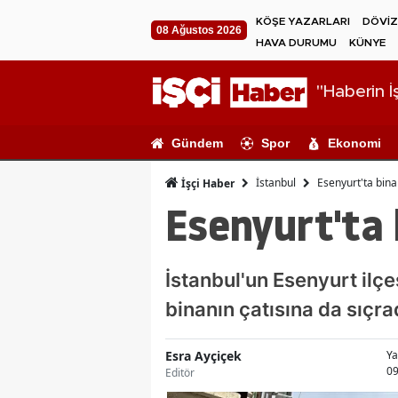
KÖŞE YAZARLARI
DÖVİZ
08 Ağustos 2026
HAVA DURUMU
KÜNYE
"Haberin İş
Gündem
Spor
Ekonomi
İstanbul
Esenyurt'ta bina
İşçi Haber
Esenyurt'ta 
İstanbul'un Esenyurt ilçe
binanın çatısına da sıçrad
Esra Ayçiçek
Ya
09
Editör