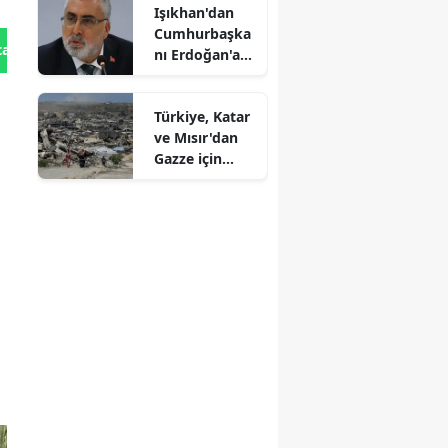
Işıkhan'dan
Cumhurbaşka
tan Gönder
nı Erdoğan'a
yönelik
eleştirilere
Türkiye, Katar
tepki
ve Mısır'dan
Gazze için
ortak
açıklama