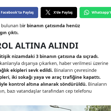
Edirne
Facebook'ta Paylaş
X'de Paylaş
Whatsapp'
Elazığ
a bulunan b
ir binanın çatısında henüz
Erzincan
ın çıktı.
Erzurum
OL ALTINA ALINDI
Eskişehir
itişik nizamdaki 3 binanın çatısına da sıçradı.
Gaziantep
anlarıyla dışarıya çıkarken, haber verilmesi üzerine
Giresun
ağlık ekipleri sevk edildi.
Binaların çevresinde
pleri, iki sokağı yaya ve araç trafiğine kapattı.
Gümüşhane
yle kontrol altına alınarak söndürüldü.
Binaların
Hakkari
ın, bazı vatandaşlar tarafından cep telefonu
Hatay
Isparta