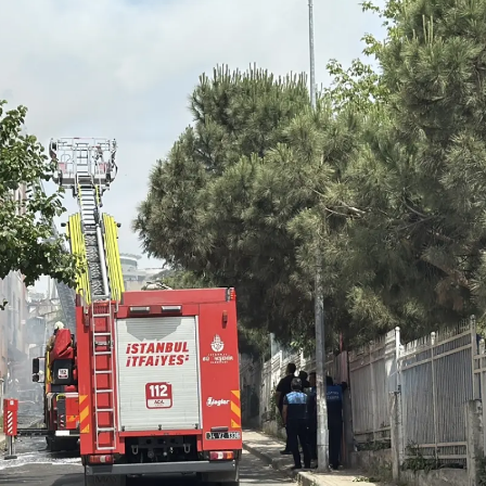
Mersin
İstanbul
İzmir
Kars
Kastamonu
Kayseri
Kırklareli
Kırşehir
Kocaeli
Konya
Kütahya