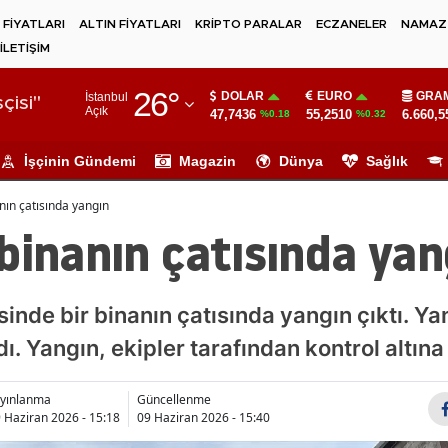
 FİYATLARI
ALTIN FİYATLARI
KRİPTO PARALAR
ECZANELER
NAMAZ 
İLETİŞİM
Adana
26
°
DOLAR
EURO
GRAM
İstanbul
Adıyaman
çisi"
Açık
47,7436
55,2510
6.660,5
%0.18
%0.32
Afyonkarahisar
İşçinin Gündemi
Magazin
Dünya
Sağlık
Ağrı
nın çatısında yangın
Amasya
binanın çatısında yan
Ankara
Antalya
sinde bir binanın çatısında yangın çıktı. Yan
ı. Yangın, ekipler tarafından kontrol altına 
Artvin
Aydın
yınlanma
Güncellenme
 Haziran 2026 - 15:18
09 Haziran 2026 - 15:40
Balıkesir