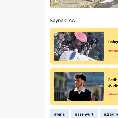
Kaynak: AA
Bahçe
#İstan
Fatih
şüphe
#Gün
#bina
#Esenyurt
#İstanb