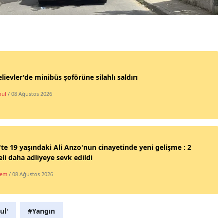
Malatya
Manisa
Kahramanmaraş
Mardin
lievler'de minibüs şoförüne silahlı saldırı
bul
/ 08 Ağustos 2026
Muğla
Muş
Nevşehir
'te 19 yaşındaki Ali Anzo'nun cinayetinde yeni gelişme : 2
Niğde
li daha adliyeye sevk edildi
Ordu
dem
/ 08 Ağustos 2026
Rize
ul'
#Yangın
Sakarya