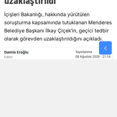
uzaklaştırıldı
Malatya
İçişleri Bakanlığı, hakkında yürütülen
Manisa
soruşturma kapsamında tutuklanan Menderes
Kahramanm
Belediye Başkanı İlkay Çiçek'in, geçici tedbir
olarak görevden uzaklaştırıldığını açıkladı.
Mardin
Muğla
Damla Eroğlu
Yayınlanma
08 Ağustos 2026 - 21:14
Editör
Muş
Nevşehir
Niğde
Ordu
Rize
Sakarya