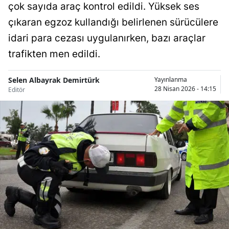
çok sayıda araç kontrol edildi. Yüksek ses
Bilecik
çıkaran egzoz kullandığı belirlenen sürücülere
Bingöl
idari para cezası uygulanırken, bazı araçlar
trafikten men edildi.
Bitlis
Bolu
Selen Albayrak Demirtürk
Yayınlanma
28 Nisan 2026 - 14:15
Editör
Burdur
Bursa
Çanakkale
Çankırı
Çorum
Denizli
Diyarbakır