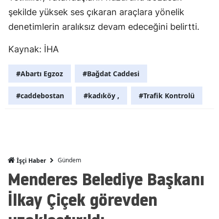
şekilde yüksek ses çıkaran araçlara yönelik
Mersin
denetimlerin aralıksız devam edeceğini belirtti.
İstanbul
Kaynak: İHA
İzmir
#Abartı Egzoz
#Bağdat Caddesi
Kars
Kastamonu
#caddebostan
#kadıköy ,
#Trafik Kontrolü
Kayseri
Kırklareli
Kırşehir
Gündem
İşçi Haber
Menderes Belediye Başkanı
Kocaeli
İlkay Çiçek görevden
Konya
Kütahya