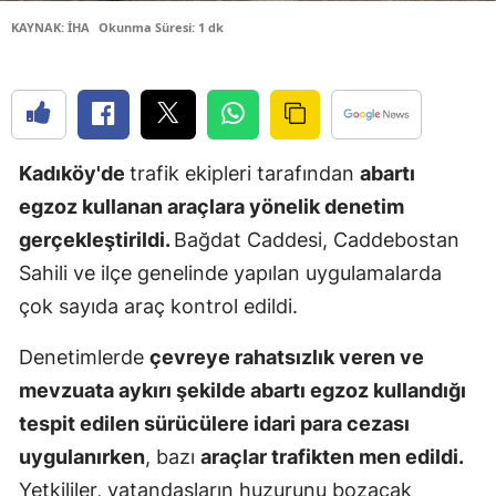
Edirne
KAYNAK: İHA
Okunma Süresi: 1 dk
Elazığ
Erzincan
Erzurum
Kadıköy'de
trafik ekipleri tarafından
abartı
egzoz kullanan araçlara yönelik denetim
Eskişehir
gerçekleştirildi.
Bağdat Caddesi, Caddebostan
Gaziantep
Sahili ve ilçe genelinde yapılan uygulamalarda
Giresun
çok sayıda araç kontrol edildi.
Gümüşhan
Denetimlerde
çevreye rahatsızlık veren ve
mevzuata aykırı şekilde abartı egzoz kullandığı
Hakkari
tespit edilen sürücülere idari para cezası
Hatay
uygulanırken
, bazı
araçlar trafikten men edildi.
Isparta
Yetkililer, vatandaşların huzurunu bozacak