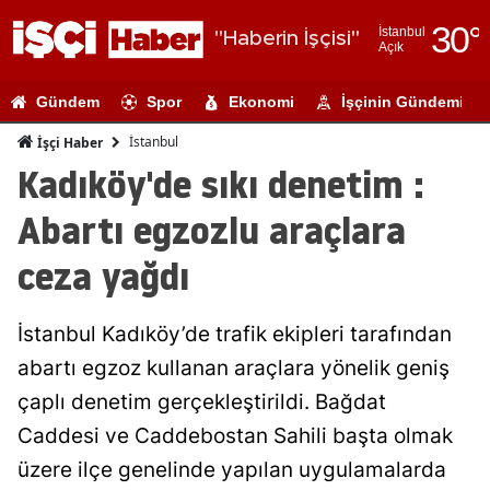
30
°
İstanbul
"Haberin İşçisi"
Açık
Adana
Gündem
Spor
Ekonomi
İşçinin Gündemi
Adıyaman
İstanbul
İşçi Haber
Afyonkarahi
Kadıköy'de sıkı denetim :
Ağrı
Abartı egzozlu araçlara
Amasya
ceza yağdı
Ankara
İstanbul Kadıköy’de trafik ekipleri tarafından
Antalya
abartı egzoz kullanan araçlara yönelik geniş
Artvin
çaplı denetim gerçekleştirildi. Bağdat
Aydın
Caddesi ve Caddebostan Sahili başta olmak
üzere ilçe genelinde yapılan uygulamalarda
Balıkesir