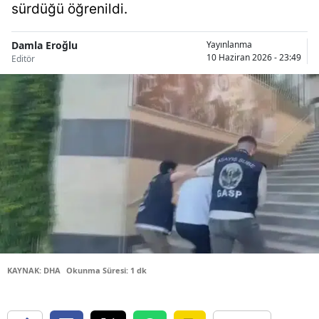
sürdüğü öğrenildi.
Bilecik
Bingöl
Damla Eroğlu
Yayınlanma
10 Haziran 2026 - 23:49
Editör
Bitlis
Bolu
Burdur
Bursa
Çanakkale
Çankırı
Çorum
KAYNAK: DHA
Okunma Süresi: 1 dk
Denizli
Diyarbakır