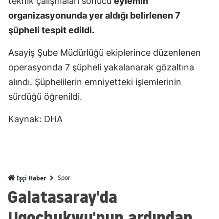
teknik çalışmaları sonucu
eylemin
Mersin
organizasyonunda yer aldığı belirlenen 7
şüpheli tespit edildi.
İstanbul
Asayiş Şube Müdürlüğü ekiplerince düzenlenen
İzmir
operasyonda 7 şüpheli yakalanarak gözaltına
Kars
alındı. Şüphelilerin emniyetteki işlemlerinin
Kastamonu
sürdüğü öğrenildi.
Kayseri
Kaynak: DHA
Kırklareli
Kırşehir
Kocaeli
Spor
İşçi Haber
Galatasaray'da
Konya
Ugochukwu'nun ardından
Kütahya