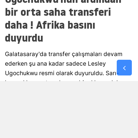
bir orta saha transferi
Malatya
daha ! Afrika basını
Manisa
duyurdu
Kahramanm
Mardin
Galatasaray'da transfer çalışmaları devam
Muğla
ederken şu ana kadar sadece Lesley
Ugochukwu resmi olarak duyuruldu. Sarı-
Muş
kırmızılıların orta sahasına bir ekleme daha
Nevşehir
yapmak istediği öğrenildi. Gündeme gelen
Niğde
isim ortaya çıktı. Afrika basını transfer
Ordu
gelişmesini açıkladı. İşte detaylar...
Rize
Ali Çetin
Yayınlanma
Güncellenme
06 Ağustos 2026 - 11:11
06 Ağustos 2026 - 11:14
Editör
Sakarya