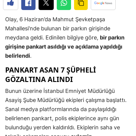
Edirne
Olay, 6 Haziran’da Mahmut Şevketpaşa
Elazığ
Mahallesi’nde bulunan bir parkın girişinde
Erzincan
meydana geldi. Edinilen bilgiye göre,
bir parkın
Erzurum
girişine pankart asıldığı ve açıklama yapıldığı
belirlendi
.
Eskişehir
PANKART ASAN 7 ŞÜPHELI
Gaziantep
GÖZALTINA ALINDI
Giresun
Bunun üzerine İstanbul Emniyet Müdürlüğü
Gümüşhan
Asayiş Şube Müdürlüğü ekipleri çalışma başlattı.
Hakkari
Sanal medya platformlarında da paylaşıldığı
belirlenen pankart, polis ekiplerince aynı gün
Hatay
bulunduğu yerden kaldırıldı. Ekiplerin saha ve
Isparta