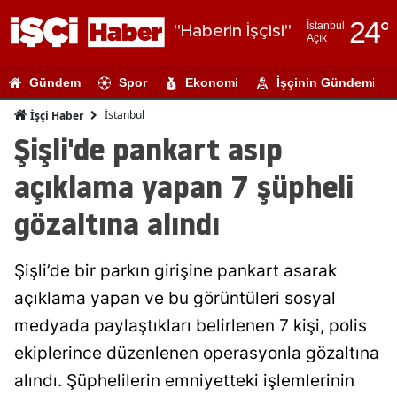
24
°
İstanbul
"Haberin İşçisi"
Açık
Adana
Gündem
Spor
Ekonomi
İşçinin Gündemi
Adıyaman
İstanbul
İşçi Haber
Afyonkarahi
Şişli'de pankart asıp
Ağrı
açıklama yapan 7 şüpheli
Amasya
gözaltına alındı
Ankara
Şişli’de bir parkın girişine pankart asarak
Antalya
açıklama yapan ve bu görüntüleri sosyal
Artvin
medyada paylaştıkları belirlenen 7 kişi, polis
Aydın
ekiplerince düzenlenen operasyonla gözaltına
alındı. Şüphelilerin emniyetteki işlemlerinin
Balıkesir