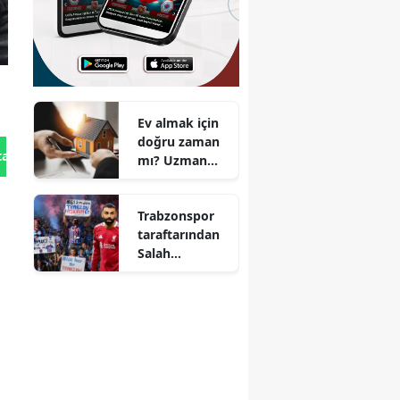
Ev almak için
doğru zaman
tan Gönder
mı? Uzman
isimden
dikkat çeken
Trabzonspor
açıklama
taraftarından
Salah
tezahüratı!