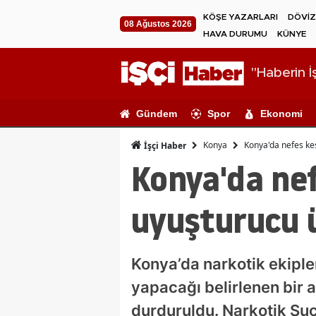
KÖŞE YAZARLARI
DÖVİZ
08 Ağustos 2026
HAVA DURUMU
KÜNYE
"Haberin İş
Gündem
Spor
Ekonomi
Konya
Konya'da nefes ke
İşçi Haber
Konya'da nef
uyuşturucu 
Konya’da narkotik ekiple
yapacağı belirlenen bir 
durduruldu. Narkotik Suç