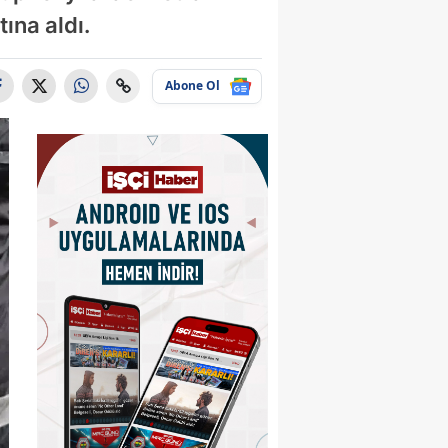
ına aldı.
Abone Ol