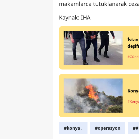
makamlarca tutuklanarak ceza
Kaynak: İHA
İstan
deşif
#Gün
Konya
#Kony
#konya ,
#operasyon
##