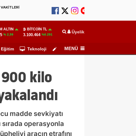
VAKİTLERİ
M ALTIN
BITCOIN TL
Üyelik
55
3.100.464
% 2,59
%0.291
MENÜ
Eğitim
Teknoloji
Köşe Yazarları
900 kilo
yakalandı
rucu madde sevkiyatı
u sırada operasyonla
pheliyi aracın etrafını