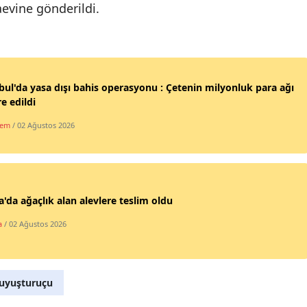
evine gönderildi.
Malatya
Manisa
Kahramanmaraş
bul'da yasa dışı bahis operasyonu : Çetenin milyonluk para ağı
re edildi
Mardin
dem
/ 02 Ağustos 2026
Muğla
Muş
Nevşehir
'da ağaçlık alan alevlere teslim oldu
Niğde
a
/ 02 Ağustos 2026
Ordu
Rize
uyuşturuçu
Sakarya