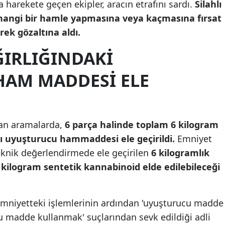
 harekete geçen ekipler, aracın etrafını sardı.
Silahlı
Mersin
hangi bir hamle yapmasına veya kaçmasına fırsat
ek gözaltına aldı.
İstanbul
ĞIRLIĞINDAKI
İzmir
AM MADDESI ELE
Kars
Kastamonu
Kayseri
lan aramalarda,
6 parça halinde toplam 6 kilogram
Kırklareli
dlı uyuşturucu hammaddesi ele geçirildi.
Emniyet
 teknik değerlendirmede ele geçirilen
6 kilogramlık
Kırşehir
ilogram sentetik kannabinoid elde edilebileceği
Kocaeli
Konya
 emniyetteki işlemlerinin ardından 'uyuşturucu madde
u madde kullanmak' suçlarından sevk edildiği adli
Kütahya