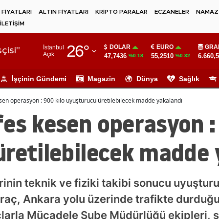
 FİYATLARI
ALTIN FİYATLARI
KRİPTO PARALAR
ECZANELER
NAMAZ 
İLETİŞİM
Adana
26
°
DOLAR
EURO
GRA
İstanbul
Adıyaman
çisi"
Açık
47,7436
55,2510
6.660,
%0.18
%0.32
Afyonkarahisar
İşçinin Gündemi
Magazin
Dünya
Sağlık
Ağrı
sen operasyon : 900 kilo uyuşturucu üretilebilecek madde yakalandı
Amasya
es kesen operasyon : 
Ankara
üretilebilecek madde 
Antalya
Artvin
rinin teknik ve fiziki takibi sonucu uyuştu
Aydın
araç, Ankara yolu üzerinde trafikte durduğ
Balıkesir
larla Mücadele Şube Müdürlüğü ekipleri, şü