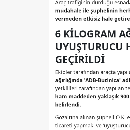
Araç trafiğinin durduğu esnada
müdahale ile şüphelinin her
vermeden etkisiz hale getirer
6 KILOGRAM A
UYUŞTURUCU H
GEÇIRILDI
Ekipler tarafından araçta yapı
ağırlığında 'ADB-Butinica' a
yetkilileri tarafından yapılan
ham maddeden yaklaşık 900 k
belirlendi.
Gözaltına alınan şüpheli O.K.
ticareti yapmak' ve 'uyuşturuc