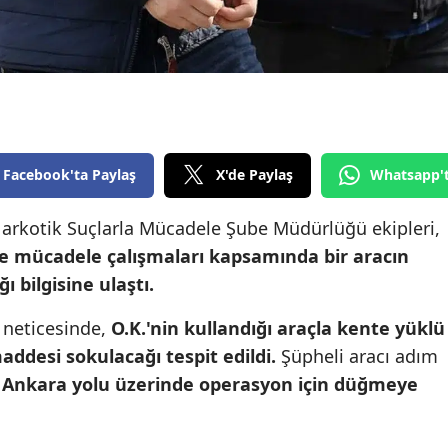
Edirne
Elazığ
Erzincan
Erzurum
Facebook'ta Paylaş
X'de Paylaş
Whatsapp'
Eskişehir
arkotik Suçlarla Mücadele Şube Müdürlüğü ekipleri,
Gaziantep
e mücadele çalışmaları kapsamında bir aracın
Giresun
 bilgisine ulaştı.
Gümüşhane
 neticesinde,
O.K.'nin kullandığı araçla kente yüklü
Hakkari
desi sokulacağı tespit edildi.
Şüpheli aracı adım
,
Ankara yolu üzerinde operasyon için düğmeye
Hatay
Isparta