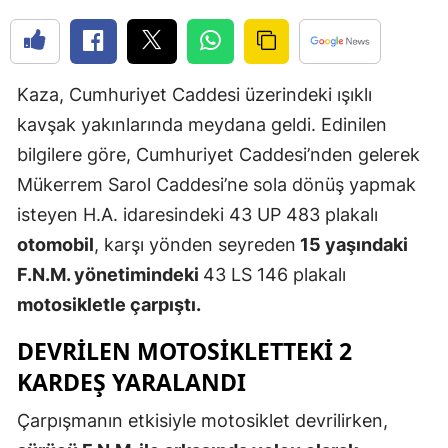
Edirne
Elazığ
Kaza, Cumhuriyet Caddesi üzerindeki ışıklı
Erzincan
kavşak yakınlarında meydana geldi. Edinilen
Erzurum
bilgilere göre, Cumhuriyet Caddesi’nden gelerek
Mükerrem Sarol Caddesi’ne sola dönüş yapmak
Eskişehir
isteyen H.A. idaresindeki 43 UP 483 plakalı
Gaziantep
otomobil
, karşı yönden seyreden
15 yaşındaki
Giresun
F.N.M. yönetimindeki
43 LS 146 plakalı
motosikletle çarpıştı.
Gümüşhan
DEVRILEN MOTOSIKLETTEKI 2
Hakkari
KARDEŞ YARALANDI
Hatay
Çarpışmanın etkisiyle motosiklet devrilirken,
Isparta