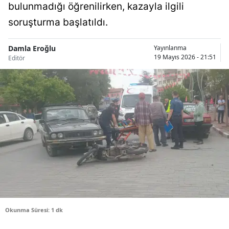
bulunmadığı öğrenilirken, kazayla ilgili
Bilecik
soruşturma başlatıldı.
Bingöl
Damla Eroğlu
Yayınlanma
Bitlis
19 Mayıs 2026 - 21:51
Editör
Bolu
Burdur
Bursa
Çanakkale
Çankırı
Çorum
Denizli
Okunma Süresi: 1 dk
Diyarbakır