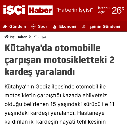
26
°
İstanbul
"Haberin İşçisi"
Açık
Adana
Gündem
Spor
Ekonomi
İşçinin Gündemi
Adıyaman
Kütahya
İşçi Haber
Afyonkarahi
Kütahya'da otomobille
Ağrı
çarpışan motosikletteki 2
Amasya
kardeş yaralandı
Ankara
Kütahya’nın Gediz ilçesinde otomobil ile
Antalya
motosikletin çarpıştığı kazada ehliyetsiz
Artvin
olduğu belirlenen 15 yaşındaki sürücü ile 11
Aydın
yaşındaki kardeşi yaralandı. Hastaneye
kaldırılan iki kardeşin hayati tehlikesinin
Balıkesir