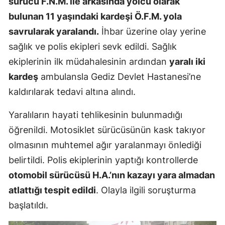
sürücü F.N.M. ile arkasında yolcu olarak
Mersin
bulunan 11 yaşındaki kardeşi Ö.F.M. yola
savrularak yaralandı.
İhbar üzerine olay yerine
İstanbul
sağlık ve polis ekipleri sevk edildi. Sağlık
İzmir
ekiplerinin ilk müdahalesinin ardından
yaralı iki
Kars
kardeş
ambulansla Gediz Devlet Hastanesi’ne
kaldırılarak tedavi altına alındı.
Kastamonu
Yaralıların hayati tehlikesinin bulunmadığı
Kayseri
öğrenildi. Motosiklet sürücüsünün kask takıyor
Kırklareli
olmasının muhtemel ağır yaralanmayı önlediği
Kırşehir
belirtildi. Polis ekiplerinin yaptığı kontrollerde
otomobil sürücüsü H.A.’nın kazayı yara almadan
Kocaeli
atlattığı tespit edildi
. Olayla ilgili soruşturma
Konya
başlatıldı.
Kütahya