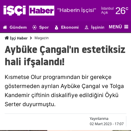
26
°
İstanbul
"Haberin İşçisi"
Açık
Adana
MENÜ
Gündem
Spor
Ekonomi
İşçinin Gündemi
Adıyaman
Magazin
İşçi Haber
Afyonkarahi
Aybüke Çangal'ın estetiksiz
Ağrı
hali ifşalandı!
Amasya
Kısmetse Olur programından bir gerekçe
Ankara
göstermeden ayrılan Aybüke Çangal ve Tolga
Antalya
Kandemir çiftinin diskalifiye edildiğini Öykü
Artvin
Serter duyurmuştu.
Aydın
Yayınlanma
02 Mart 2023 - 17:07
Balıkesir