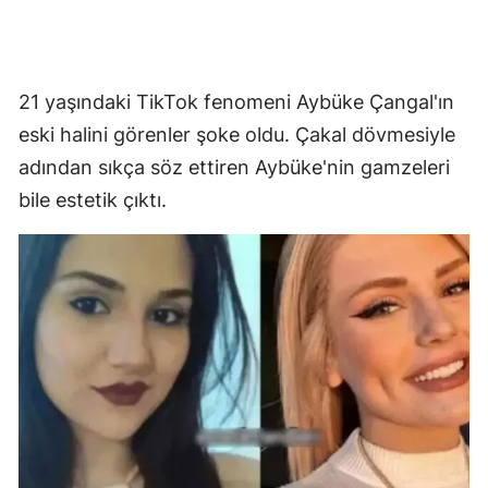
Mersin
İstanbul
21 yaşındaki TikTok fenomeni Aybüke Çangal'ın
İzmir
eski halini görenler şoke oldu. Çakal dövmesiyle
Kars
adından sıkça söz ettiren Aybüke'nin gamzeleri
bile estetik çıktı.
Kastamonu
Kayseri
Kırklareli
Kırşehir
Kocaeli
Konya
Kütahya