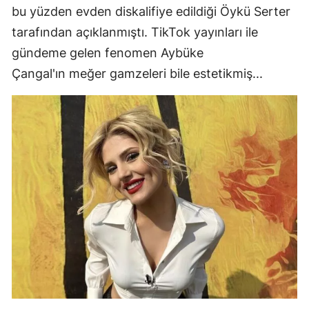
bu yüzden evden diskalifiye edildiği Öykü Serter
Edirne
tarafından açıklanmıştı. TikTok yayınları ile
Elazığ
gündeme gelen fenomen Aybüke
Çangal'ın meğer gamzeleri bile estetikmiş...
Erzincan
Erzurum
Eskişehir
Gaziantep
Giresun
Gümüşhan
Hakkari
Hatay
Isparta