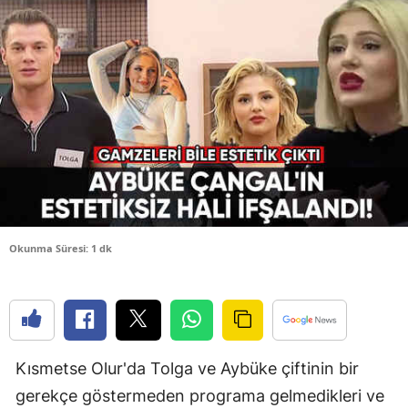
Bilecik
Bingöl
Bitlis
Bolu
Burdur
Bursa
Çanakkale
Okunma Süresi: 1 dk
Çankırı
Çorum
Denizli
Kısmetse Olur'da Tolga ve Aybüke çiftinin bir
Diyarbakır
gerekçe göstermeden programa gelmedikleri ve