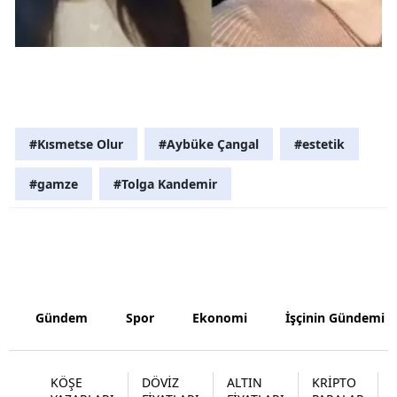
Malatya
Manisa
Kahramanm
Mardin
#Kısmetse Olur
#Aybüke Çangal
#estetik
Muğla
#gamze
#Tolga Kandemir
Muş
Nevşehir
Niğde
Ordu
Gündem
Spor
Ekonomi
İşçinin Gündemi
Rize
KÖŞE
DÖVİZ
ALTIN
KRİPTO
Sakarya