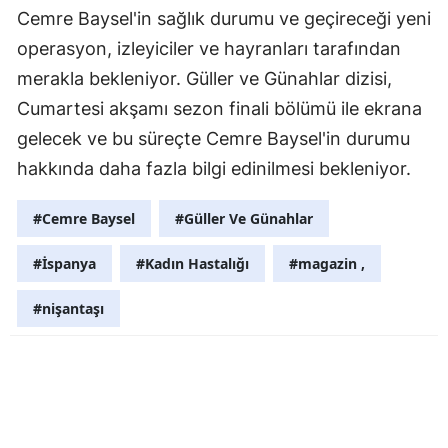
Cemre Baysel'in sağlık durumu ve geçireceği yeni
Yozgat
operasyon, izleyiciler ve hayranları tarafından
merakla bekleniyor. Güller ve Günahlar dizisi,
Zonguldak
Cumartesi akşamı sezon finali bölümü ile ekrana
Aksaray
gelecek ve bu süreçte Cemre Baysel'in durumu
Bayburt
hakkında daha fazla bilgi edinilmesi bekleniyor.
Karaman
#Cemre Baysel
#Güller Ve Günahlar
Kırıkkale
#İspanya
#Kadın Hastalığı
#magazin ,
Batman
#nişantaşı
Şırnak
Bartın
Ardahan
Iğdır