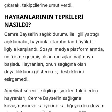
çıkarak, takipçilerine umut verdi.
Malatya
HAYRANLARININ TEPKILERI
Manisa
NASILDI?
Kahramanm
Cemre Baysel'in sağlık durumu ile ilgili yaptığı
Mardin
açıklamalar, hayranları tarafından büyük bir
Muğla
ilgiyle karşılandı. Sosyal medya platformlarında,
ünlü isme geçmiş olsun mesajları yağmaya
Muş
başladı. Hayranları, onun sağlığına olan
Nevşehir
duyarlılıklarını göstererek, desteklerini
esirgemedi.
Niğde
Ordu
Ameliyat süreci ile ilgili gelişmeleri takip eden
hayranları, Cemre Baysel'in sağlığına
Rize
kavuşmasını ve kariyerine kaldığı yerden devam
Sakarya