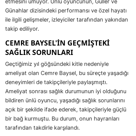
etmesini umuyor. Ünlü oyuncunun, Güller ve
Günahlar dizisindeki performansı ve özel hayatı
Samsun
ile ilgili gelişmeler, izleyiciler tarafından yakından
Siirt
takip ediliyor.
Sinop
CEMRE BAYSEL'IN GEÇMIŞTEKI
Sivas
SAĞLIK SORUNLARI
Tekirdağ
Geçtiğimiz yıl göğsündeki kitle nedeniyle
Tokat
ameliyat olan Cemre Baysel, bu süreçte yaşadığı
deneyimleri de takipçileriyle paylaşmıştı.
Trabzon
Ameliyat sonrası sağlık durumunun iyi olduğunu
Tunceli
bildiren ünlü oyuncu, yaşadığı sağlık sorunlarını
açık bir şekilde ifade ederek, takipçileriyle güçlü
Şanlıurfa
bir bağ kurmuştu. Bu durum, onun hayranları
Uşak
tarafından takdirle karşılandı.
Van