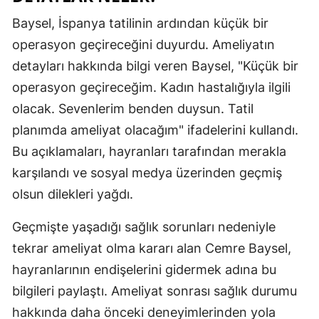
Mersin
Baysel, İspanya tatilinin ardından küçük bir
operasyon geçireceğini duyurdu. Ameliyatın
İstanbul
detayları hakkında bilgi veren Baysel, "Küçük bir
İzmir
operasyon geçireceğim. Kadın hastalığıyla ilgili
Kars
olacak. Sevenlerim benden duysun. Tatil
planımda ameliyat olacağım" ifadelerini kullandı.
Kastamonu
Bu açıklamaları, hayranları tarafından merakla
Kayseri
karşılandı ve sosyal medya üzerinden geçmiş
olsun dilekleri yağdı.
Kırklareli
Kırşehir
Geçmişte yaşadığı sağlık sorunları nedeniyle
tekrar ameliyat olma kararı alan Cemre Baysel,
Kocaeli
hayranlarının endişelerini gidermek adına bu
Konya
bilgileri paylaştı. Ameliyat sonrası sağlık durumu
hakkında daha önceki deneyimlerinden yola
Kütahya