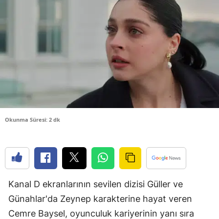
Bilecik
Bingöl
Bitlis
Bolu
Burdur
Bursa
Okunma Süresi: 2 dk
Çanakkale
Çankırı
Çorum
Kanal D ekranlarının sevilen dizisi Güller ve
Denizli
Günahlar'da Zeynep karakterine hayat veren
Diyarbakır
Cemre Baysel, oyunculuk kariyerinin yanı sıra