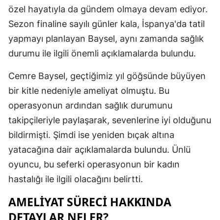
özel hayatıyla da gündem olmaya devam ediyor.
Edirne
Sezon finaline sayılı günler kala, İspanya'da tatil
Elazığ
yapmayı planlayan Baysel, aynı zamanda sağlık
Erzincan
durumu ile ilgili önemli açıklamalarda bulundu.
Erzurum
Cemre Baysel, geçtiğimiz yıl göğsünde büyüyen
bir kitle nedeniyle ameliyat olmuştu. Bu
Eskişehir
operasyonun ardından sağlık durumunu
Gaziantep
takipçileriyle paylaşarak, sevenlerine iyi olduğunu
Giresun
bildirmişti. Şimdi ise yeniden bıçak altına
yatacağına dair açıklamalarda bulundu. Ünlü
Gümüşhan
oyuncu, bu seferki operasyonun bir kadın
Hakkari
hastalığı ile ilgili olacağını belirtti.
Hatay
AMELIYAT SÜRECI HAKKINDA
Isparta
DETAYLAR NELER?