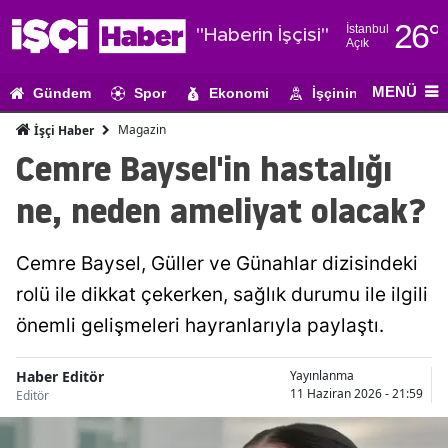
26
°
İstanbul
"Haberin İşçisi"
Açık
Adana
MENÜ
Gündem
Spor
Ekonomi
İşçinin Gündemi
Adıyaman
Magazin
İşçi Haber
Afyonkarahi
Cemre Baysel'in hastalığı
Ağrı
ne, neden ameliyat olacak?
Amasya
Cemre Baysel, Güller ve Günahlar dizisindeki
Ankara
rolü ile dikkat çekerken, sağlık durumu ile ilgili
Antalya
önemli gelişmeleri hayranlarıyla paylaştı.
Artvin
Haber Editör
Yayınlanma
Aydın
11 Haziran 2026 - 21:59
Editör
Balıkesir