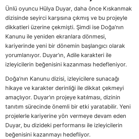
Ünlü oyuncu Hülya Duyar, daha önce Kıskanmak
Malatya
dizisinde seyirci karşısına çıkmış ve bu projeyle
Manisa
dikkatleri üzerine çekmişti. Şimdi ise Doğa’nın
Kahramanm
Kanunu ile yeniden ekranlara dönmesi,
kariyerinde yeni bir dönemin başlangıcı olarak
Mardin
yorumlanıyor. Duyar’ın, Adile karakteri ile
Muğla
izleyicilerin beğenisini kazanması hedefleniyor.
Muş
Doğa’nın Kanunu dizisi, izleyicilere sunacağı
Nevşehir
hikaye ve karakter derinliği ile dikkat çekmeyi
amaçlıyor. Duyar’ın projeye katılması, dizinin
Niğde
tanıtım sürecinde önemli bir etki yaratabilir. Yeni
Ordu
projelerle kariyerine yön vermeye devam eden
Rize
Duyar, bu dizideki performansı ile izleyicilerin
beğenisini kazanmayı hedefliyor.
Sakarya