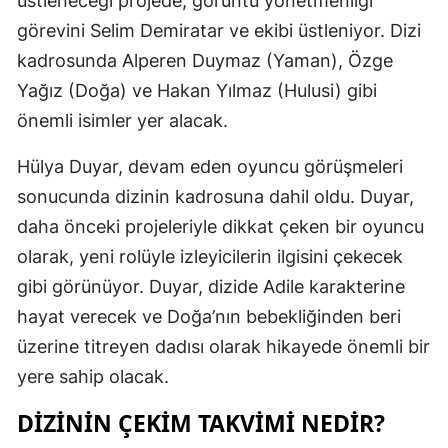
üstleneceği projede, görüntü yönetmenliği
Edirne
görevini Selim Demiratar ve ekibi üstleniyor. Dizi
kadrosunda Alperen Duymaz (Yaman), Özge
Elazığ
Yağız (Doğa) ve Hakan Yılmaz (Hulusi) gibi
Erzincan
önemli isimler yer alacak.
Erzurum
Hülya Duyar, devam eden oyuncu görüşmeleri
Eskişehir
sonucunda dizinin kadrosuna dahil oldu. Duyar,
daha önceki projeleriyle dikkat çeken bir oyuncu
Gaziantep
olarak, yeni rolüyle izleyicilerin ilgisini çekecek
Giresun
gibi görünüyor. Duyar, dizide Adile karakterine
Gümüşhan
hayat verecek ve Doğa’nın bebekliğinden beri
üzerine titreyen dadısı olarak hikayede önemli bir
Hakkari
yere sahip olacak.
Hatay
DIZININ ÇEKIM TAKVIMI NEDIR?
Isparta