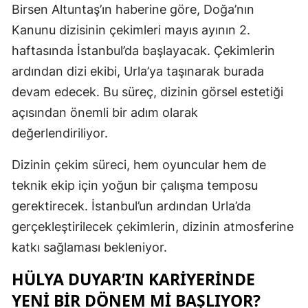
Birsen Altuntaş’ın haberine göre, Doğa’nın
Mersin
Kanunu dizisinin çekimleri mayıs ayının 2.
İstanbul
haftasında İstanbul’da başlayacak. Çekimlerin
ardından dizi ekibi, Urla’ya taşınarak burada
İzmir
devam edecek. Bu süreç, dizinin görsel estetiği
Kars
açısından önemli bir adım olarak
Kastamonu
değerlendiriliyor.
Kayseri
Dizinin çekim süreci, hem oyuncular hem de
teknik ekip için yoğun bir çalışma temposu
Kırklareli
gerektirecek. İstanbul’un ardından Urla’da
Kırşehir
gerçekleştirilecek çekimlerin, dizinin atmosferine
Kocaeli
katkı sağlaması bekleniyor.
Konya
HÜLYA DUYAR’IN KARIYERINDE
YENI BIR DÖNEM MI BAŞLIYOR?
Kütahya