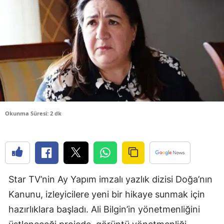
Bilecik
Bingöl
Bitlis
Bolu
Burdur
Bursa
Okunma Süresi: 2 dk
Çanakkale
Çankırı
Çorum
Star TV’nin Ay Yapım imzalı yazlık dizisi Doğa’nın
Kanunu, izleyicilere yeni bir hikaye sunmak için
Denizli
hazırlıklara başladı. Ali Bilgin’in yönetmenliğini
Diyarbakır