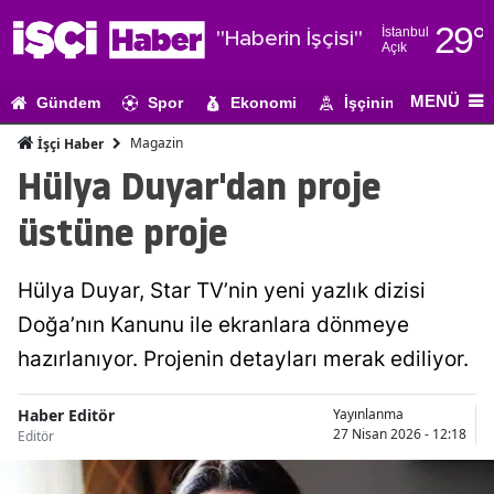
29
°
İstanbul
"Haberin İşçisi"
Açık
Adana
MENÜ
Gündem
Spor
Ekonomi
İşçinin Gündemi
Adıyaman
Magazin
İşçi Haber
Afyonkarahi
Hülya Duyar'dan proje
Ağrı
üstüne proje
Amasya
Hülya Duyar, Star TV’nin yeni yazlık dizisi
Ankara
Doğa’nın Kanunu ile ekranlara dönmeye
Antalya
hazırlanıyor. Projenin detayları merak ediliyor.
Artvin
Haber Editör
Yayınlanma
Aydın
27 Nisan 2026 - 12:18
Editör
Balıkesir